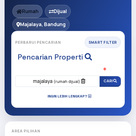
Rumah
Dijual
Majalaya, Bandung
PERBARUI PENCARIAN
SMART FILTER
Pencarian Properti
Apa yang ingin anda cari?
(Wajib Isi
)
majalaya
CARI
(rumah dijual)
INGIN LEBIH LENGKAP?
AREA PILIHAN