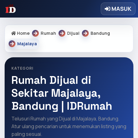
MASUK
Home
Rumah
Dijual
Bandung
Majalaya
KATEGORI
Rumah Dijual di
Sekitar Majalaya,
Bandung | IDRumah
Telusuri Rumah yang Dijual di Majalaya, Bandung.
Atur ulang pencarian untuk menemukan listing yang
paling sesuai.