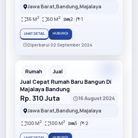
Jawa Barat
,
Bandung
,
Majalaya
2
2
36 M
60 M
2
1
HUBUNGI
LIHAT DETAIL
Diperbarui 02 September 2024
Premium
Recommended
Rumah
Jual
Jual Cepat Rumah Baru Bangun Di
Majalaya Bandung
Rp. 310 Juta
16 August 2024
Jawa Barat
,
Bandung
,
Majalaya
2
2
100 M
100 M
5
2
HUBUNGI
LIHAT DETAIL