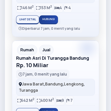
2
2
146 M
153 M
4
4
HUBUNGI
LIHAT DETAIL
Diperbarui 7 jam, 0 menit yang lalu
Premium
Recommended
Rumah
Jual
Rumah Asri Di Turangga Bandung
Rp. 10 Miliar
7 jam, 0 menit yang lalu
Jawa Barat
,
Bandung
,
Lengkong
,
Turangga
2
2
642 M
400 M
9
7