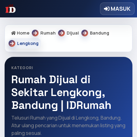
MASUK
Home
Rumah
Dijual
Bandung
Lengkong
KATEGORI
Rumah Dijual di
Sekitar Lengkong,
Bandung | IDRumah
Telusuri Rumah yang Dijual di Lengkong, Bandung.
Atur ulang pencarian untuk menemukan listing yang
paling sesuai.