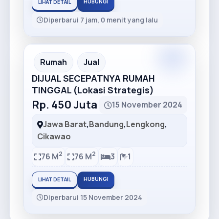
HUBUNGI
LIHAT DETAIL
Diperbarui 7 jam, 0 menit yang lalu
Premium
Recommended
Rumah
Jual
DIJUAL SECEPATNYA RUMAH
TINGGAL (Lokasi Strategis)
Rp. 450 Juta
15 November 2024
Jawa Barat
,
Bandung
,
Lengkong
,
Cikawao
2
2
76 M
76 M
3
1
HUBUNGI
LIHAT DETAIL
Diperbarui 15 November 2024