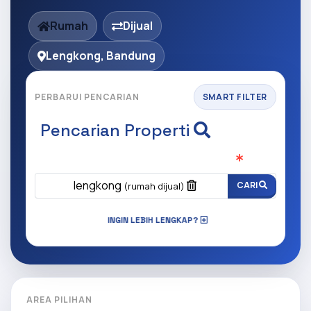
Rumah
Dijual
Lengkong, Bandung
PERBARUI PENCARIAN
SMART FILTER
Pencarian Properti
Apa yang ingin anda cari?
(Wajib Isi
)
lengkong
CARI
(rumah dijual)
INGIN LEBIH LENGKAP?
AREA PILIHAN