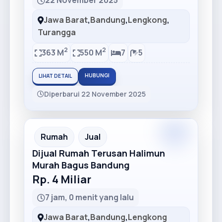
22 November 2025
Jawa Barat
,
Bandung
,
Lengkong
,
Turangga
2
2
363 M
550 M
7
5
HUBUNGI
LIHAT DETAIL
Diperbarui 22 November 2025
Premium
Recommended
Rumah
Jual
Dijual Rumah Terusan Halimun
Murah Bagus Bandung
Rp. 4 Miliar
7 jam, 0 menit yang lalu
Jawa Barat
,
Bandung
,
Lengkong