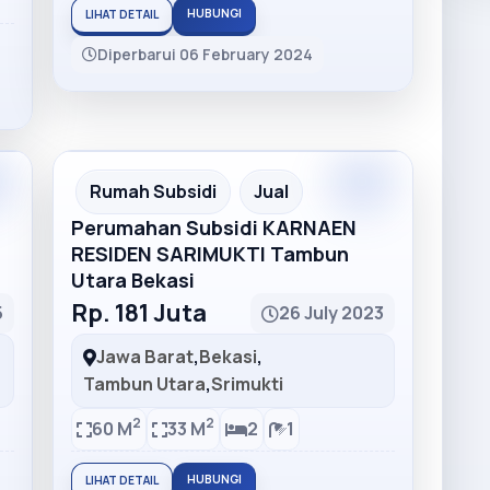
HUBUNGI
LIHAT DETAIL
Diperbarui 06 February 2024
m
Premium
Recommended
Rumah Subsidi
Jual
Perumahan Subsidi KARNAEN
RESIDEN SARIMUKTI Tambun
Utara Bekasi
Rp. 181 Juta
5
26 July 2023
Jawa Barat
,
Bekasi
,
Tambun Utara
,
Srimukti
2
2
60 M
33 M
2
1
HUBUNGI
LIHAT DETAIL