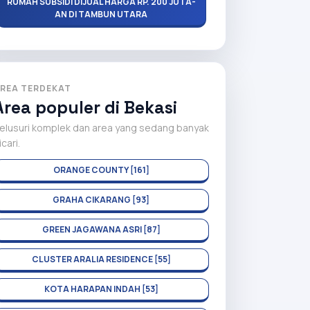
RUMAH SUBSIDI DIJUAL HARGA RP. 200 JUTA-
AN DI TAMBUN UTARA
REA TERDEKAT
Area populer di Bekasi
elusuri komplek dan area yang sedang banyak
icari.
ORANGE COUNTY [161]
GRAHA CIKARANG [93]
GREEN JAGAWANA ASRI [87]
CLUSTER ARALIA RESIDENCE [55]
KOTA HARAPAN INDAH [53]