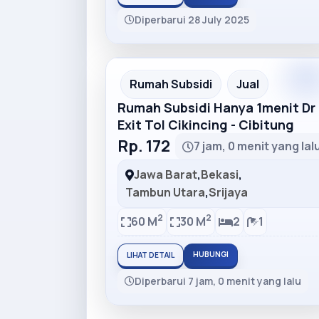
Diperbarui 28 July 2025
Premiu
Recommended
Rumah Subsidi
Jual
Rumah Subsidi Hanya 1menit Dr
Exit Tol Cikincing - Cibitung
Rp. 172
7 jam, 0 menit yang lal
Jawa Barat
,
Bekasi
,
Tambun Utara
,
Srijaya
2
2
60 M
30 M
2
1
HUBUNGI
LIHAT DETAIL
Diperbarui 7 jam, 0 menit yang lalu