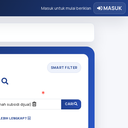
MASUK
Masuk untuk mulai beriklan
SMART FILTER
i
n anda cari?
(Wajib Isi
)
CARI
ah subsidi dijual)
LEBIH LENGKAP?