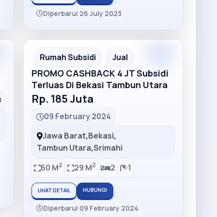
Diperbarui 26 July 2023
m
Rumah Subsidi
Jual
PROMO CASHBACK 4 JT Subsidi
Terluas Di Bekasi Tambun Utara
Rp. 185 Juta
u
09 February 2024
Jawa Barat
,
Bekasi
,
Tambun Utara
,
Srimahi
2
2
60 M
29 M
2
1
HUBUNGI
LIHAT DETAIL
Diperbarui 09 February 2024