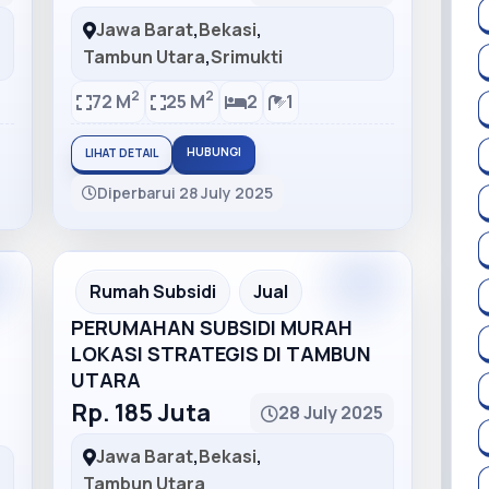
Jawa Barat
,
Bekasi
,
Tambun Utara
,
Srimukti
2
2
72 M
25 M
2
1
HUBUNGI
LIHAT DETAIL
Diperbarui 28 July 2025
m
Premium
Recommended
Rumah Subsidi
Jual
PERUMAHAN SUBSIDI MURAH
LOKASI STRATEGIS DI TAMBUN
UTARA
Rp. 185 Juta
28 July 2025
Jawa Barat
,
Bekasi
,
Tambun Utara