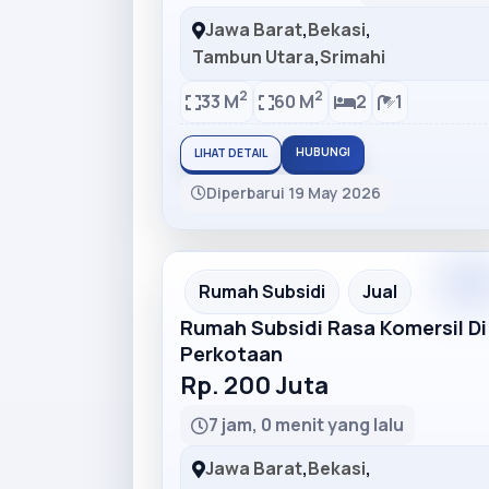
Jawa Barat
,
Bekasi
,
Tambun Utara
,
Srimahi
2
2
33 M
60 M
2
1
HUBUNGI
LIHAT DETAIL
Diperbarui 19 May 2026
Premiu
Recommended
Rumah Subsidi
Jual
Rumah Subsidi Rasa Komersil Di
Perkotaan
Rp. 200 Juta
7 jam, 0 menit yang lalu
Jawa Barat
,
Bekasi
,