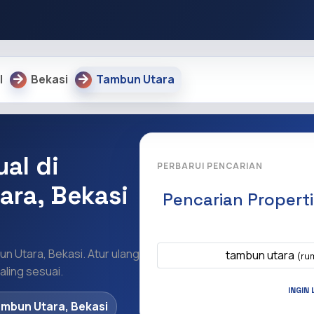
l
Bekasi
Tambun Utara
al di
PERBARUI PENCARIAN
ara, Bekasi
Pencarian Propert
Apa yang ingi
un Utara, Bekasi. Atur ulang
tambun utara
(rum
ling sesuai.
INGIN 
mbun Utara, Bekasi