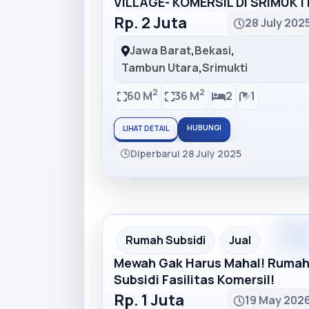
VILLAGE- KOMERSIL DI SRIMUKT
Rp. 2 Juta
28 July 202
Jawa Barat
,
Bekasi
,
Tambun Utara
,
Srimukti
2
2
60 M
36 M
2
1
HUBUNGI
LIHAT DETAIL
Diperbarui 28 July 2025
Premiu
Recommended
Rumah Subsidi
Jual
Mewah Gak Harus Mahal! Ruma
Subsidi Fasilitas Komersil!
Rp. 1 Juta
19 May 202