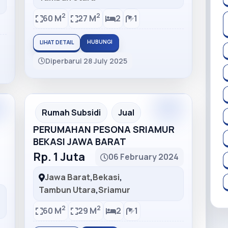
2
2
60 M
27 M
2
1
HUBUNGI
LIHAT DETAIL
Diperbarui 28 July 2025
m
Premium
Recommended
Rumah Subsidi
Jual
PERUMAHAN PESONA SRIAMUR
BEKASI JAWA BARAT
Rp. 1 Juta
06 February 2024
Jawa Barat
,
Bekasi
,
Tambun Utara
,
Sriamur
2
2
60 M
29 M
2
1