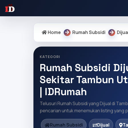
Home
Rumah Subsidi
Dijua
KATEGORI
Rumah Subsidi Diju
Sekitar Tambun Ut
| IDRumah
Telusuri Rumah Subsidi yang Dijual di Tamb
pencarian untuk menemukan listing yang pa
Rumah Subsidi
Dijual
Ta