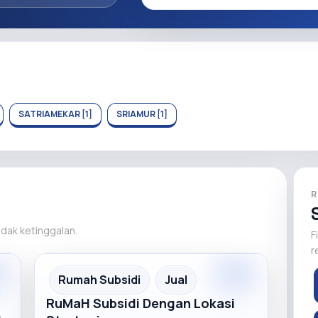
SATRIAMEKAR [1]
SRIAMUR [1]
R
tidak ketinggalan.
F
r
m
Premium
Recommended
Rumah Subsidi
Jual
RuMaH Subsidi Dengan Lokasi