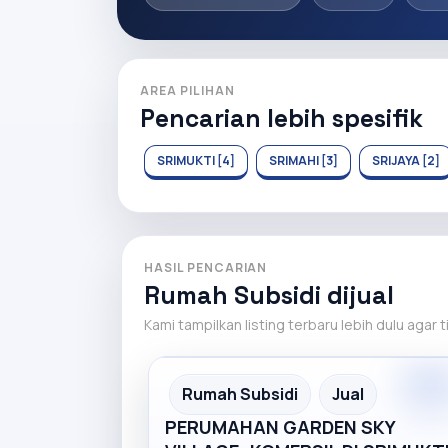
AREA PILIHAN
Pencarian lebih spesifik
SRIMUKTI [4]
SRIMAHI [3]
SRIJAYA [2]
HASIL PENCARIAN
Rumah Subsidi dijual
Kami tampilkan listing terbaru lebih dulu agar 
Premiu
Recommended
Rumah Subsidi
Jual
PERUMAHAN GARDEN SKY