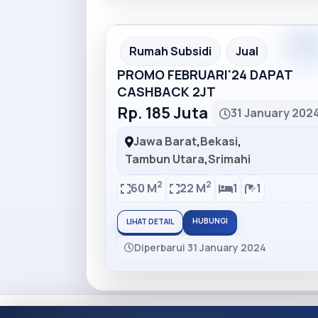
Rumah Subsidi
Jual
PROMO FEBRUARI'24 DAPAT
CASHBACK 2JT
Rp. 185 Juta
31 January 202
Jawa Barat
,
Bekasi
,
Tambun Utara
,
Srimahi
2
2
60 M
22 M
1
1
HUBUNGI
LIHAT DETAIL
Diperbarui 31 January 2024