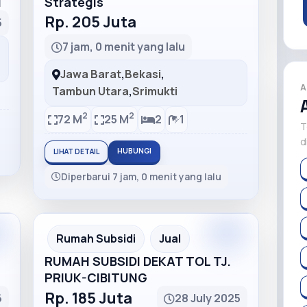
I
Strategis
Rp. 205 Juta
5
7 jam, 0 menit yang lalu
Jawa Barat
,
Bekasi
,
A
Tambun Utara
,
Srimukti
2
2
72 M
25 M
2
1
T
d
HUBUNGI
LIHAT DETAIL
Diperbarui 7 jam, 0 menit yang lalu
m
Premium
Recommended
Rumah Subsidi
Jual
h
RUMAH SUBSIDI DEKAT TOL TJ.
PRIUK-CIBITUNG
Rp. 185 Juta
6
28 July 2025