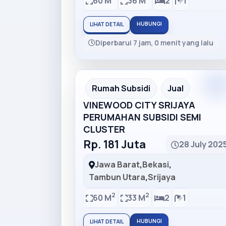
60 M
36 M
2
1
HUBUNGI
LIHAT DETAIL
Diperbarui 7 jam, 0 menit yang lalu
Premiu
Recommended
Rumah Subsidi
Jual
VINEWOOD CITY SRIJAYA
PERUMAHAN SUBSIDI SEMI
CLUSTER
Rp. 181 Juta
28 July 202
Jawa Barat
,
Bekasi
,
Tambun Utara
,
Srijaya
2
2
60 M
33 M
2
1
HUBUNGI
LIHAT DETAIL