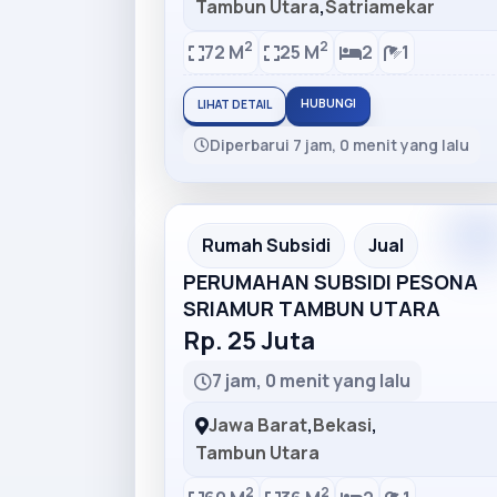
Tambun Utara
,
Satriamekar
2
2
72 M
25 M
2
1
HUBUNGI
LIHAT DETAIL
Diperbarui 7 jam, 0 menit yang lalu
Premiu
Recommended
Rumah Subsidi
Jual
PERUMAHAN SUBSIDI PESONA
SRIAMUR TAMBUN UTARA
Rp. 25 Juta
7 jam, 0 menit yang lalu
Jawa Barat
,
Bekasi
,
Tambun Utara
2
2