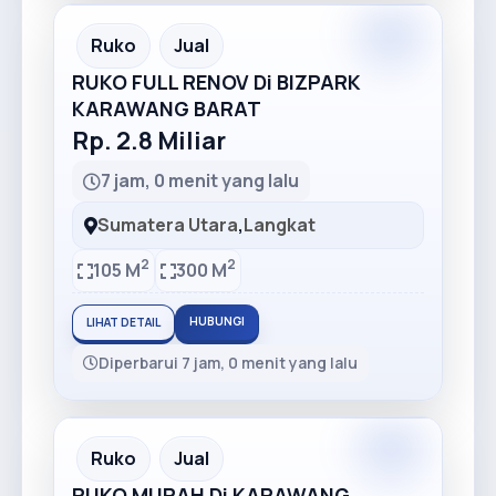
Premium
Recommended
Ruko
Jual
RUKO FULL RENOV Di BIZPARK
KARAWANG BARAT
Rp. 2.8 Miliar
7 jam, 0 menit yang lalu
Sumatera Utara
,
Langkat
2
2
105 M
300 M
HUBUNGI
LIHAT DETAIL
Diperbarui 7 jam, 0 menit yang lalu
Premium
Recommended
Ruko
Jual
RUKO MURAH Di KARAWANG