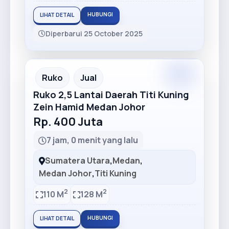
HUBUNGI
LIHAT DETAIL
Diperbarui 25 October 2025
Premium
Recommended
Ruko
Jual
Ruko 2,5 Lantai Daerah Titi Kuning
Zein Hamid Medan Johor
Rp. 400 Juta
7 jam, 0 menit yang lalu
Sumatera Utara
,
Medan
,
Medan Johor
,
Titi Kuning
2
2
110 M
128 M
HUBUNGI
LIHAT DETAIL