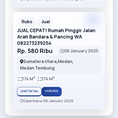
Ruko
Jual
JUAL CEPAT! Rumah Pinggir Jalan
Arah Bandara & Pancing WA
082273239254
Rp. 580 Ribu
06 January 2025
Sumatera Utara
,
Medan
,
Medan Tembung
2
2
174 M
174 M
HUBUNGI
LIHAT DETAIL
Diperbarui 06 January 2025