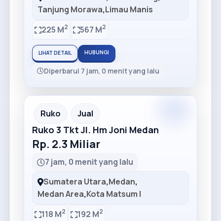
Tanjung Morawa
,
Limau Manis
2
2
225 M
567 M
HUBUNGI
LIHAT DETAIL
Diperbarui 7 jam, 0 menit yang lalu
Ruko
Jual
Ruko 3 Tkt Jl. Hm Joni Medan
Rp. 2.3 Miliar
7 jam, 0 menit yang lalu
Sumatera Utara
,
Medan
,
Medan Area
,
Kota Matsum I
2
2
118 M
192 M