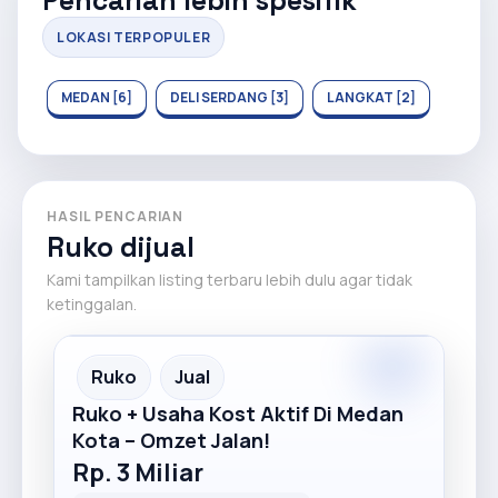
Pencarian lebih spesifik
LOKASI TERPOPULER
MEDAN [6]
DELI SERDANG [3]
LANGKAT [2]
HASIL PENCARIAN
Ruko dijual
Kami tampilkan listing terbaru lebih dulu agar tidak
ketinggalan.
Premium
Recommended
Ruko
Jual
Ruko + Usaha Kost Aktif Di Medan
Kota – Omzet Jalan!
Rp. 3 Miliar