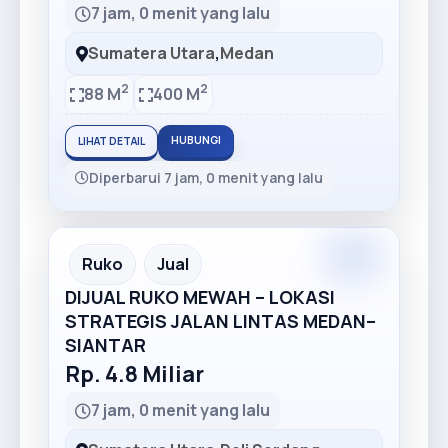
7 jam, 0 menit yang lalu
Sumatera Utara
,
Medan
2
2
88 M
400 M
HUBUNGI
LIHAT DETAIL
Diperbarui 7 jam, 0 menit yang lalu
Premium
Recommended
Ruko
Jual
DIJUAL RUKO MEWAH – LOKASI
STRATEGIS JALAN LINTAS MEDAN–
SIANTAR
Rp. 4.8 Miliar
7 jam, 0 menit yang lalu