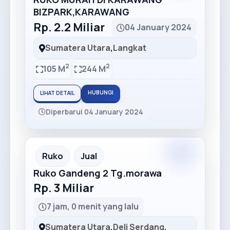
BIZPARK,KARAWANG
Rp. 2.2 Miliar
04 January 2024
Sumatera Utara
,
Langkat
2
2
105 M
244 M
HUBUNGI
LIHAT DETAIL
Diperbarui 04 January 2024
Ruko
Jual
Ruko Gandeng 2 Tg.morawa
Rp. 3 Miliar
7 jam, 0 menit yang lalu
Sumatera Utara
,
Deli Serdang
,