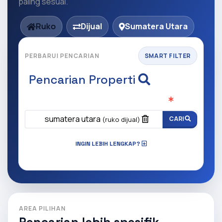
paling sesuai.
Ruko
Dijual
Sumatera Utara
PERBARUI PENCARIAN
SMART FILTER
Pencarian Properti
Apa yang ingin anda cari?
(Wajib Isi
)
sumatera utara
CARI
(ruko dijual)
INGIN LEBIH LENGKAP?
AREA PILIHAN