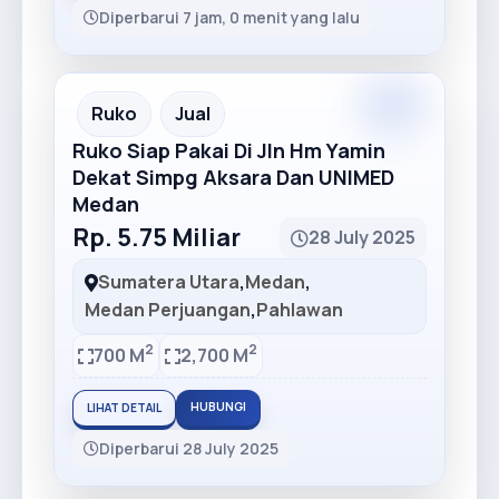
Diperbarui 7 jam, 0 menit yang lalu
Premium
Recommended
Ruko
Jual
Ruko Siap Pakai Di Jln Hm Yamin
Dekat Simpg Aksara Dan UNIMED
Medan
Rp. 5.75 Miliar
28 July 2025
Sumatera Utara
,
Medan
,
Medan Perjuangan
,
Pahlawan
2
2
700 M
2,700 M
HUBUNGI
LIHAT DETAIL
Diperbarui 28 July 2025