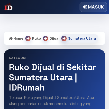
Warning: Undefined array key "regency" in
MASUK
/home/idrumah/public_html/core/core.php on line 9328
Home
Ruko
Dijual
Sumatera Utara
KATEGORI
Ruko Dijual di Sekitar
Sumatera Utara |
IDRumah
Telusuri Ruko yang Dijual di Sumatera Utara. Atur
ulang pencarian untuk menemukan listing yang