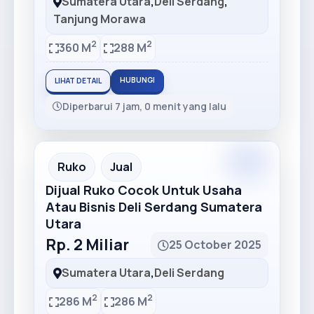
Sumatera Utara
,
Deli Serdang
,
Tanjung Morawa
2
2
360 M
288 M
HUBUNGI
LIHAT DETAIL
Diperbarui 7 jam, 0 menit yang lalu
Premium
Recommended
Ruko
Jual
Dijual Ruko Cocok Untuk Usaha
Atau Bisnis Deli Serdang Sumatera
Utara
Rp. 2 Miliar
25 October 2025
Sumatera Utara
,
Deli Serdang
2
2
286 M
286 M