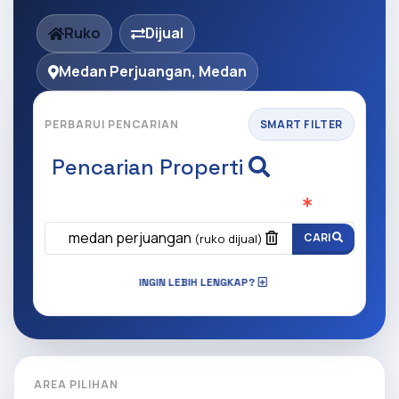
Ruko
Dijual
Medan Perjuangan, Medan
PERBARUI PENCARIAN
SMART FILTER
Pencarian Properti
Apa yang ingin anda cari?
(Wajib Isi
)
medan perjuangan
CARI
(ruko dijual)
INGIN LEBIH LENGKAP?
AREA PILIHAN