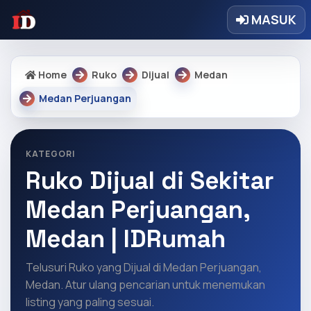
MASUK
Home
Ruko
Dijual
Medan
Medan Perjuangan
KATEGORI
Ruko Dijual di Sekitar
Medan Perjuangan,
Medan | IDRumah
Telusuri Ruko yang Dijual di Medan Perjuangan,
Medan. Atur ulang pencarian untuk menemukan
listing yang paling sesuai.