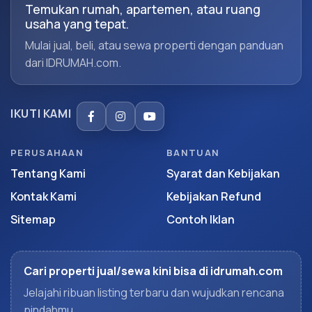
Temukan rumah, apartemen, atau ruang
usaha yang tepat.
Mulai jual, beli, atau sewa properti dengan panduan
dari IDRUMAH.com.
IKUTI KAMI
PERUSAHAAN
BANTUAN
Tentang Kami
Syarat dan Kebijakan
Kontak Kami
Kebijakan Refund
Sitemap
Contoh Iklan
Cari properti jual/sewa kini bisa di idrumah.com
Jelajahi ribuan listing terbaru dan wujudkan rencana
pindahmu.