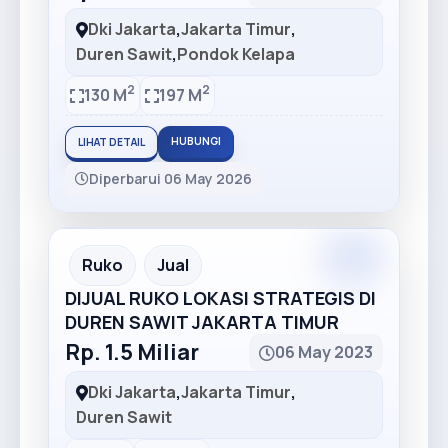
Dki Jakarta
,
Jakarta Timur
,
Duren Sawit
,
Pondok Kelapa
2
2
130 M
197 M
HUBUNGI
LIHAT DETAIL
Diperbarui 06 May 2026
Premium
Recommended
Ruko
Jual
DIJUAL RUKO LOKASI STRATEGIS DI
DUREN SAWIT JAKARTA TIMUR
Rp. 1.5 Miliar
06 May 2023
Dki Jakarta
,
Jakarta Timur
,
Duren Sawit