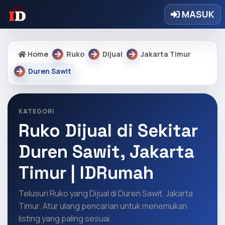
MASUK
Home
Ruko
Dijual
Jakarta Timur
Duren Sawit
KATEGORI
Ruko Dijual di Sekitar
Duren Sawit, Jakarta
Timur | IDRumah
Telusuri Ruko yang Dijual di Duren Sawit, Jakarta
Timur. Atur ulang pencarian untuk menemukan
listing yang paling sesuai.