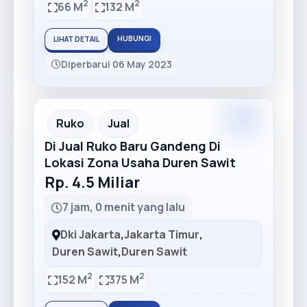
2
2
66 M
132 M
HUBUNGI
LIHAT DETAIL
Diperbarui 06 May 2023
Ruko
Jual
Di Jual Ruko Baru Gandeng Di
Lokasi Zona Usaha Duren Sawit
Rp. 4.5 Miliar
7 jam, 0 menit yang lalu
Dki Jakarta
,
Jakarta Timur
,
Duren Sawit
,
Duren Sawit
2
2
152 M
375 M