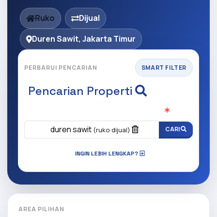
Ruko
Dijual
Duren Sawit, Jakarta Timur
PERBARUI PENCARIAN
SMART FILTER
Pencarian Properti
Apa yang ingin anda cari?
(Wajib Isi
)
duren sawit
CARI
(ruko dijual)
INGIN LEBIH LENGKAP?
AREA PILIHAN