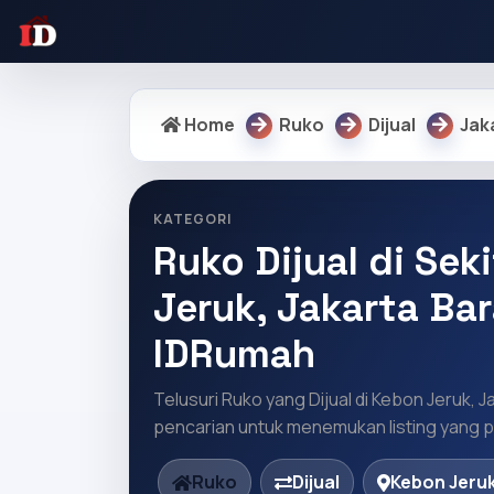
Home
Ruko
Dijual
Jak
KATEGORI
Ruko Dijual di Sek
Jeruk, Jakarta Bar
IDRumah
Telusuri Ruko yang Dijual di Kebon Jeruk, J
pencarian untuk menemukan listing yang pa
Ruko
Dijual
Kebon Jeruk