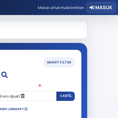
MASUK
Masuk untuk mulai beriklan
SMART FILTER
i
n anda cari?
(Wajib Isi
)
CARI
(ruko dijual)
LEBIH LENGKAP?