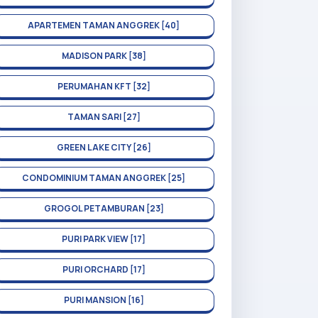
APARTEMEN TAMAN ANGGREK [40]
MADISON PARK [38]
PERUMAHAN KFT [32]
TAMAN SARI [27]
GREEN LAKE CITY [26]
CONDOMINIUM TAMAN ANGGREK [25]
GROGOL PETAMBURAN [23]
PURI PARK VIEW [17]
PURI ORCHARD [17]
PURI MANSION [16]