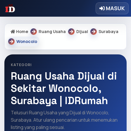
MASUK
Home
Ruang Usaha
Dijual
Surabaya
Wonocolo
KATEGORI
Ruang Usaha Dijual di
Sekitar Wonocolo,
Surabaya | IDRumah
Telusuri Ruang Usaha yang Dijual di Wonocolo,
Surabaya. Atur ulang pencarian untuk menemukan
listing yang paling sesuai.