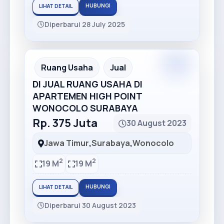
HUBUNGI
LIHAT DETAIL
Diperbarui 28 July 2025
Premium
Recommended
Ruang Usaha
Jual
DI JUAL RUANG USAHA DI
APARTEMEN HIGH POINT
WONOCOLO SURABAYA
Rp. 375 Juta
30 August 2023
Jawa Timur
,
Surabaya
,
Wonocolo
2
2
19 M
19 M
HUBUNGI
LIHAT DETAIL
Diperbarui 30 August 2023