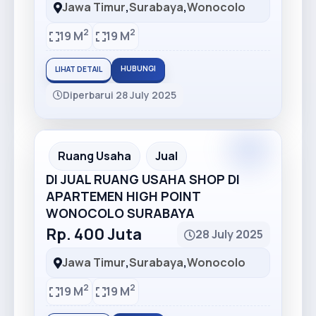
Jawa Timur
,
Surabaya
,
Wonocolo
2
2
19 M
19 M
HUBUNGI
LIHAT DETAIL
Diperbarui 28 July 2025
Premium
Recommended
Ruang Usaha
Jual
DI JUAL RUANG USAHA SHOP DI
APARTEMEN HIGH POINT
WONOCOLO SURABAYA
Rp. 400 Juta
28 July 2025
Jawa Timur
,
Surabaya
,
Wonocolo
2
2
19 M
19 M