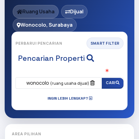
Ruang Usaha
Dijual
Wonocolo, Surabaya
PERBARUI PENCARIAN
SMART FILTER
Pencarian Properti
Apa yang ingin anda cari?
(Wajib Isi
)
wonocolo
CARI
(ruang usaha dijual)
INGIN LEBIH LENGKAP?
AREA PILIHAN