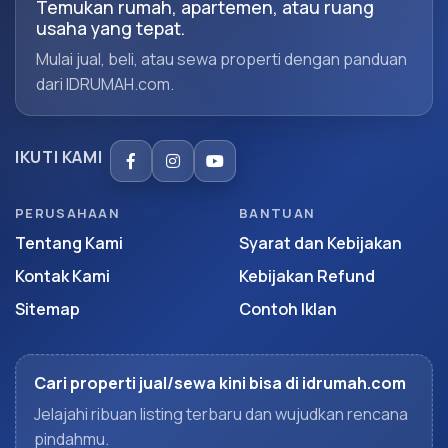
Temukan rumah, apartemen, atau ruang
usaha yang tepat.
Mulai jual, beli, atau sewa properti dengan panduan
dari IDRUMAH.com.
IKUTI KAMI
PERUSAHAAN
BANTUAN
Tentang Kami
Syarat dan Kebijakan
Kontak Kami
Kebijakan Refund
Sitemap
Contoh Iklan
Cari properti jual/sewa kini bisa di idrumah.com
Jelajahi ribuan listing terbaru dan wujudkan rencana
pindahmu.