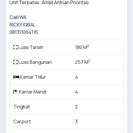
Unit Terbatas ,Ambil Antrian Prioritas
Call/WA
RICKY IQBAL
081311064116
2
Luas Tanah
180 M
2
Luas Bangunan
257 M
Kamar Tidur
4
Kamar Mandi
4
Tingkat
2
Carport
3