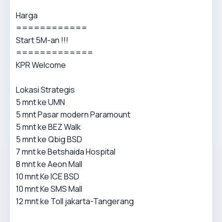
Harga
============
Start 5M-an !!!
=============
KPR Welcome
Lokasi Strategis
5 mnt ke UMN
5 mnt Pasar modern Paramount
5 mnt ke BEZ Walk
5 mnt ke Qbig BSD
7 mnt ke Betshaida Hospital
8 mnt ke Aeon Mall
10 mnt Ke ICE BSD
10 mnt Ke SMS Mall
12 mnt ke Toll jakarta-Tangerang