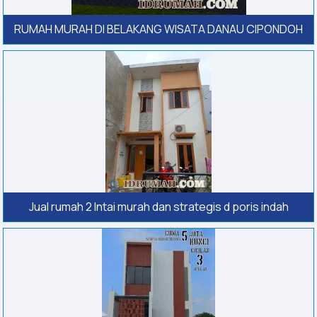
RUMAH MURAH DI BELAKANG WISATA DANAU CIPONDOH
Jual rumah 2 lntai murah dan strategis d poris indah