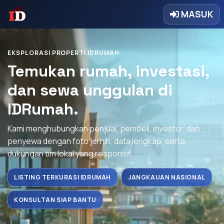
MASUK
EKSPLORASI PROPERTI IDRUMAH
Temukan rumah, investasi,
dan sewa unggulan di
IDRumah.
Kami menghubungkan penjual, pembeli, investor, dan
penyewa dengan foto jernih, data lengkap, serta
dukungan tim lokal yang responsif.
LISTING TERKURASI IDRUMAH
JANGKAUAN NASIONAL
KONSULTAN SIAP BANTU