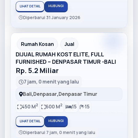
HUBUNGI
LIHAT DETAIL
Diperbarui 31 January 2026
Partner
Partner Ad
Rumah Kosan
Jual
DIJUAL RUMAH KOST ELITE, FULL
FURNISHED – DENPASAR TIMUR -BALI
Rp. 5.2 Miliar
7 jam, 0 menit yang lalu
Bali
,
Denpasar
,
Denpasar Timur
2
2
450 M
600 M
15
15
HUBUNGI
LIHAT DETAIL
Diperbarui 7 jam, 0 menit yang lalu