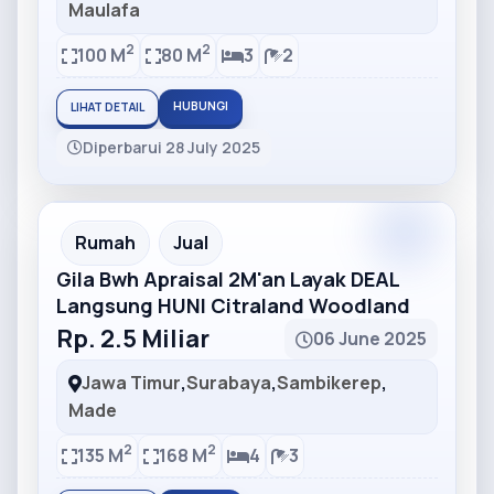
Maulafa
2
2
100 M
80 M
3
2
HUBUNGI
LIHAT DETAIL
Diperbarui 28 July 2025
Partner
Partner Ad
Rumah
Jual
Gila Bwh Apraisal 2M'an Layak DEAL
Langsung HUNI Citraland Woodland
Rp. 2.5 Miliar
06 June 2025
Jawa Timur
,
Surabaya
,
Sambikerep
,
Made
2
2
135 M
168 M
4
3