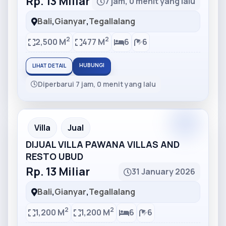
Rp. 13 Miliar
7 jam, 0 menit yang lalu
Bali
,
Gianyar
,
Tegallalang
2
2
2,500 M
477 M
6
6
HUBUNGI
LIHAT DETAIL
Diperbarui 7 jam, 0 menit yang lalu
Partner
Partner Ad
Villa
Jual
DIJUAL VILLA PAWANA VILLAS AND
RESTO UBUD
Rp. 13 Miliar
31 January 2026
Bali
,
Gianyar
,
Tegallalang
2
2
1,200 M
1,200 M
6
6