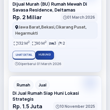
Dijual Murah (BU) Rumah Mewah Di
Savasa Residence, Deltamas
Rp. 2 Miliar
01 March 2026
Jawa Barat
,
Bekasi
,
Cikarang Pusat
,
Hegarmukti
2
2
132 M
90 M
3
2
HUBUNGI
LIHAT DETAIL
Diperbarui 01 March 2026
Partner
Partner Ad
Rumah
Jual
Di Jual Rumah Siap Huni Lokasi
Strategis
Rp. 1.5 Juta
10 November 2025