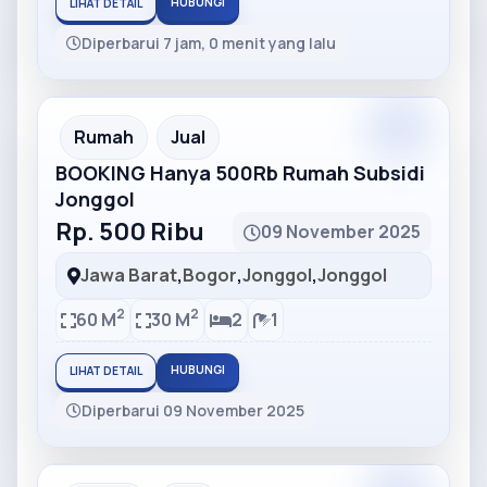
HUBUNGI
LIHAT DETAIL
Diperbarui 7 jam, 0 menit yang lalu
Partner
Partner Ad
Rumah
Jual
BOOKING Hanya 500Rb Rumah Subsidi
Jonggol
Rp. 500 Ribu
09 November 2025
Jawa Barat
,
Bogor
,
Jonggol
,
Jonggol
2
2
60 M
30 M
2
1
HUBUNGI
LIHAT DETAIL
Diperbarui 09 November 2025