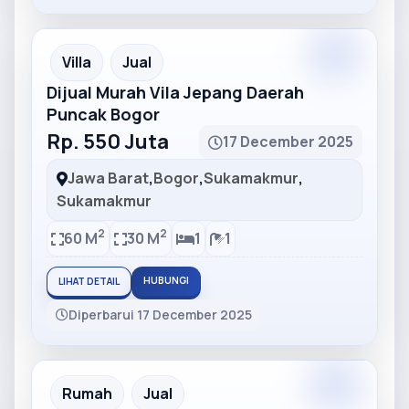
Partner
Partner Ad
Villa
Jual
Dijual Murah Vila Jepang Daerah
Puncak Bogor
Rp. 550 Juta
17 December 2025
Jawa Barat
,
Bogor
,
Sukamakmur
,
Sukamakmur
2
2
60 M
30 M
1
1
HUBUNGI
LIHAT DETAIL
Diperbarui 17 December 2025
Partner
Partner Ad
Rumah
Jual