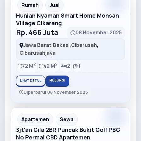
Partner
Partner Ad
Rumah
Jual
Hunian Nyaman Smart Home Monsan
Village Cikarang
Rp. 466 Juta
08 November 2025
Jawa Barat
,
Bekasi
,
Cibarusah
,
Cibarusahjaya
2
2
72 M
42 M
2
1
HUBUNGI
LIHAT DETAIL
Diperbarui 08 November 2025
Partner
Partner Ad
Apartemen
Sewa
3jt'an Gila 2BR Puncak Bukit Golf PBG
No Permai CBD Apartemen