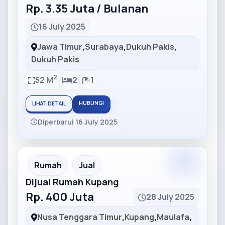
Rp. 3.35 Juta / Bulanan
16 July 2025
Jawa Timur
,
Surabaya
,
Dukuh Pakis
,
Dukuh Pakis
2
52 M
2
1
HUBUNGI
LIHAT DETAIL
Diperbarui 16 July 2025
Partner
Partner Ad
Rumah
Jual
Dijual Rumah Kupang
Rp. 400 Juta
28 July 2025
Nusa Tenggara Timur
,
Kupang
,
Maulafa
,