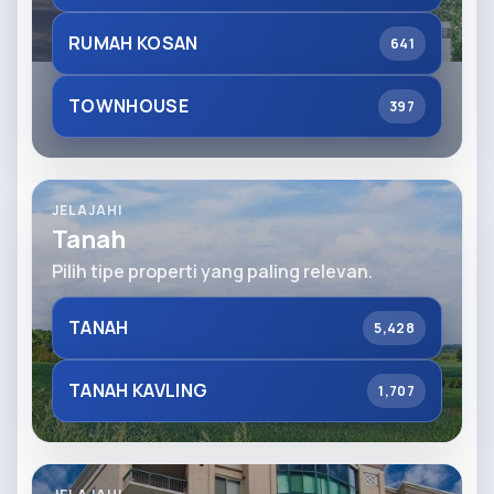
RUMAH KOSAN
641
TOWNHOUSE
397
JELAJAHI
Tanah
Pilih tipe properti yang paling relevan.
TANAH
5,428
TANAH KAVLING
1,707