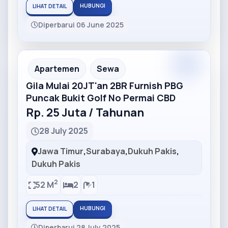
HUBUNGI
LIHAT DETAIL
Diperbarui 06 June 2025
Partner
Partner Ad
Apartemen
Sewa
Gila Mulai 20JT'an 2BR Furnish PBG
Puncak Bukit Golf No Permai CBD
Rp. 25 Juta / Tahunan
28 July 2025
Jawa Timur
,
Surabaya
,
Dukuh Pakis
,
Dukuh Pakis
2
52 M
2
1
HUBUNGI
LIHAT DETAIL
Diperbarui 28 July 2025