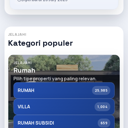
JELAJAHI
Kategori populer
JELAJAHI
Rumah
Pilih tipe properti yang paling relevan.
RUMAH
25,985
VILLA
1,004
RUMAH SUBSIDI
659