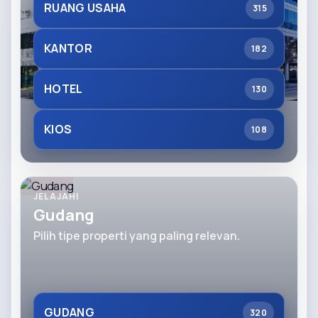
RUANG USAHA
315
KANTOR
182
HOTEL
130
KIOS
108
JELAJAHI
Gudang
Pilih tipe properti yang paling relevan.
GUDANG
320