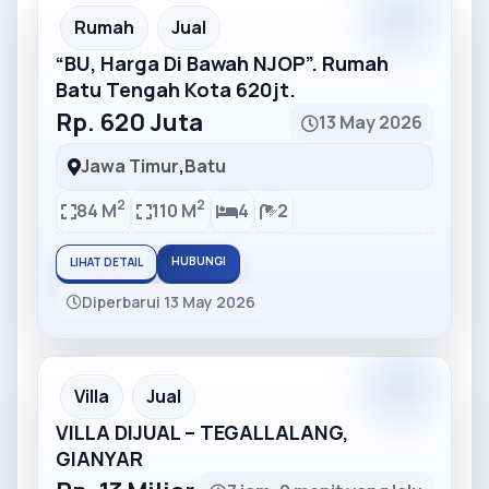
Partner
Partner Ad
Rumah
Jual
“BU, Harga Di Bawah NJOP”. Rumah
Batu Tengah Kota 620jt.
Rp. 620 Juta
13 May 2026
Jawa Timur
,
Batu
2
2
84 M
110 M
4
2
HUBUNGI
LIHAT DETAIL
Diperbarui 13 May 2026
Partner
Partner Ad
Villa
Jual
VILLA DIJUAL – TEGALLALANG,
GIANYAR