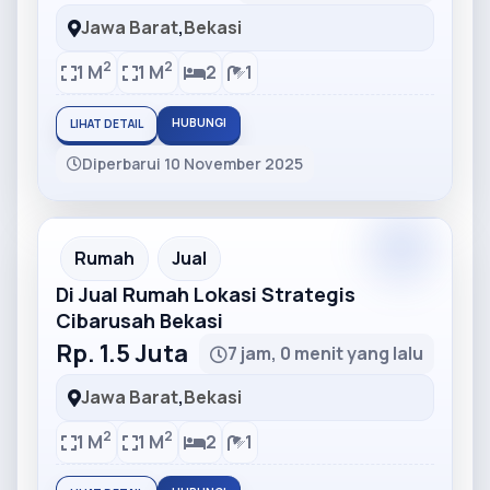
Jawa Barat
,
Bekasi
2
2
1 M
1 M
2
1
HUBUNGI
LIHAT DETAIL
Diperbarui 10 November 2025
Partner
Partner Ad
Rumah
Jual
Di Jual Rumah Lokasi Strategis
Cibarusah Bekasi
Rp. 1.5 Juta
7 jam, 0 menit yang lalu
Jawa Barat
,
Bekasi
2
2
1 M
1 M
2
1