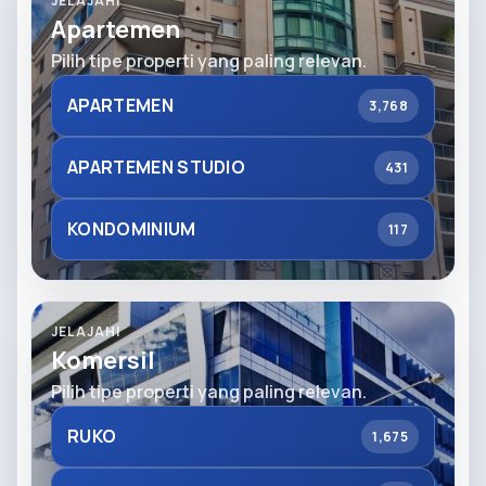
JELAJAHI
Apartemen
Pilih tipe properti yang paling relevan.
APARTEMEN
3,768
APARTEMEN STUDIO
431
KONDOMINIUM
117
JELAJAHI
Komersil
Pilih tipe properti yang paling relevan.
RUKO
1,675