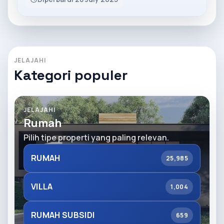
JELAJAHI
Kategori populer
JELAJAHI
Rumah
Pilih tipe properti yang paling relevan.
RUMAH
25,985
VILLA
1,004
RUMAH SUBSIDI
659