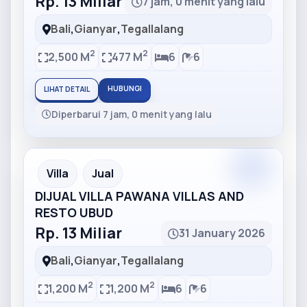
Rp. 13 Miliar
7 jam, 0 menit yang lalu
Bali
,
Gianyar
,
Tegallalang
2
2
2,500 M
477 M
6
6
HUBUNGI
LIHAT DETAIL
Diperbarui 7 jam, 0 menit yang lalu
Partner
Partner Ad
Villa
Jual
DIJUAL VILLA PAWANA VILLAS AND
RESTO UBUD
Rp. 13 Miliar
31 January 2026
Bali
,
Gianyar
,
Tegallalang
2
2
1,200 M
1,200 M
6
6