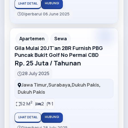
HUBUNGI
LIHAT DETAIL
Diperbarui 06 June 2025
Partner
Partner Ad
Apartemen
Sewa
Gila Mulai 20JT'an 2BR Furnish PBG
Puncak Bukit Golf No Permai CBD
Rp. 25 Juta / Tahunan
28 July 2025
Jawa Timur
,
Surabaya
,
Dukuh Pakis
,
Dukuh Pakis
2
52 M
2
1
HUBUNGI
LIHAT DETAIL
Diperbarui 28 July 2025