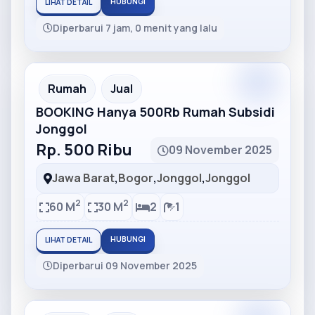
HUBUNGI
LIHAT DETAIL
Diperbarui 7 jam, 0 menit yang lalu
Partner
Partner Ad
Rumah
Jual
BOOKING Hanya 500Rb Rumah Subsidi
Jonggol
Rp. 500 Ribu
09 November 2025
Jawa Barat
,
Bogor
,
Jonggol
,
Jonggol
2
2
60 M
30 M
2
1
HUBUNGI
LIHAT DETAIL
Diperbarui 09 November 2025