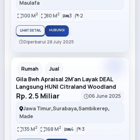
Maulafa
2
2
100 M
80 M
3
2
HUBUNGI
LIHAT DETAIL
Diperbarui 28 July 2025
Partner
Partner Ad
Rumah
Jual
Gila Bwh Apraisal 2M'an Layak DEAL
Langsung HUNI Citraland Woodland
Rp. 2.5 Miliar
06 June 2025
Jawa Timur
,
Surabaya
,
Sambikerep
,
Made
2
2
135 M
168 M
4
3