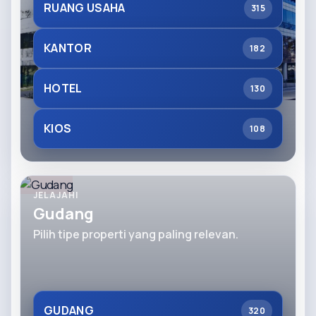
RUANG USAHA
315
KANTOR
182
HOTEL
130
KIOS
108
JELAJAHI
Gudang
Pilih tipe properti yang paling relevan.
GUDANG
320