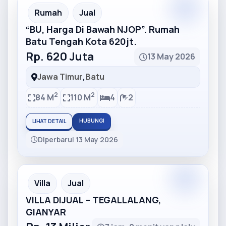
Partner
Partner Ad
Rumah
Jual
“BU, Harga Di Bawah NJOP”. Rumah
Batu Tengah Kota 620jt.
Rp. 620 Juta
13 May 2026
Jawa Timur
,
Batu
2
2
84 M
110 M
4
2
HUBUNGI
LIHAT DETAIL
Diperbarui 13 May 2026
Partner
Partner Ad
Villa
Jual
VILLA DIJUAL – TEGALLALANG,
GIANYAR