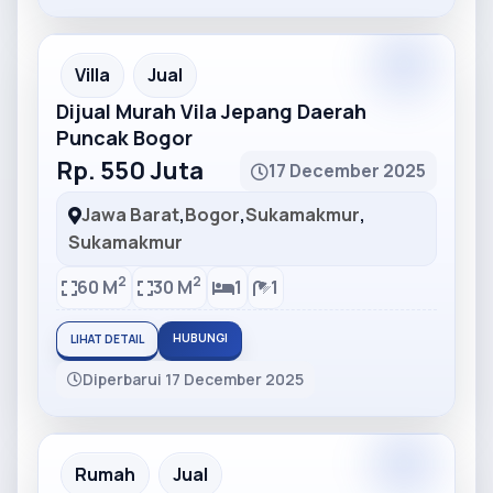
Partner
Partner Ad
Villa
Jual
Dijual Murah Vila Jepang Daerah
Puncak Bogor
Rp. 550 Juta
17 December 2025
Jawa Barat
,
Bogor
,
Sukamakmur
,
Sukamakmur
2
2
60 M
30 M
1
1
HUBUNGI
LIHAT DETAIL
Diperbarui 17 December 2025
Partner
Partner Ad
Rumah
Jual