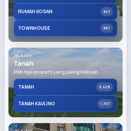
RUMAH KOSAN
641
TOWNHOUSE
397
JELAJAHI
Tanah
Pilih tipe properti yang paling relevan.
TANAH
5,428
TANAH KAVLING
1,707