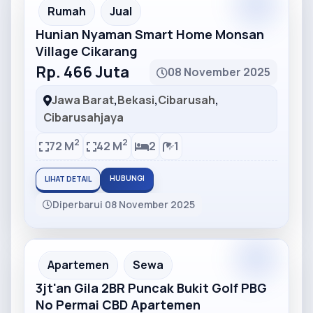
Partner
Partner Ad
Rumah
Jual
Hunian Nyaman Smart Home Monsan
Village Cikarang
Rp. 466 Juta
08 November 2025
Jawa Barat
,
Bekasi
,
Cibarusah
,
Cibarusahjaya
2
2
72 M
42 M
2
1
HUBUNGI
LIHAT DETAIL
Diperbarui 08 November 2025
Partner
Partner Ad
Apartemen
Sewa
3jt'an Gila 2BR Puncak Bukit Golf PBG
No Permai CBD Apartemen