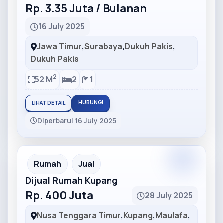
Rp. 3.35 Juta / Bulanan
16 July 2025
Jawa Timur
,
Surabaya
,
Dukuh Pakis
,
Dukuh Pakis
2
52 M
2
1
HUBUNGI
LIHAT DETAIL
Diperbarui 16 July 2025
Partner
Partner Ad
Rumah
Jual
Dijual Rumah Kupang
Rp. 400 Juta
28 July 2025
Nusa Tenggara Timur
,
Kupang
,
Maulafa
,