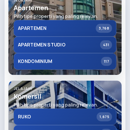
JELAJAHI
Apartemen
Pilih tipe properti yang paling relevan.
APARTEMEN
3,768
APARTEMEN STUDIO
431
KONDOMINIUM
117
JELAJAHI
Komersil
Pilih tipe properti yang paling relevan.
RUKO
1,675