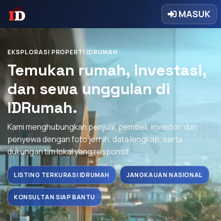
MASUK
EKSPLORASI PROPERTI IDRUMAH
Temukan rumah, investasi,
dan sewa unggulan di
IDRumah.
Kami menghubungkan penjual, pembeli, investor, dan
penyewa dengan foto jernih, data lengkap, serta
dukungan tim lokal yang responsif.
LISTING TERKURASI IDRUMAH
JANGKAUAN NASIONAL
KONSULTAN SIAP BANTU