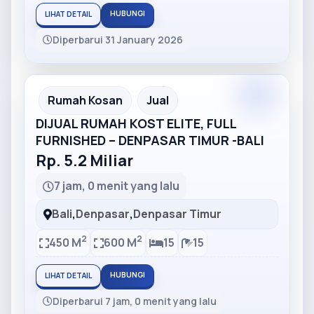
HUBUNGI
LIHAT DETAIL
Diperbarui 31 January 2026
Partner
Partner Ad
Rumah Kosan
Jual
DIJUAL RUMAH KOST ELITE, FULL
FURNISHED – DENPASAR TIMUR -BALI
Rp. 5.2 Miliar
7 jam, 0 menit yang lalu
Bali
,
Denpasar
,
Denpasar Timur
2
2
450 M
600 M
15
15
HUBUNGI
LIHAT DETAIL
Diperbarui 7 jam, 0 menit yang lalu