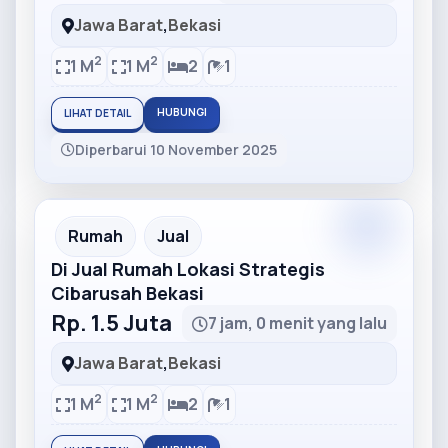
Jawa Barat
,
Bekasi
2
2
1 M
1 M
2
1
HUBUNGI
LIHAT DETAIL
Diperbarui 10 November 2025
Partner
Partner Ad
Rumah
Jual
Di Jual Rumah Lokasi Strategis
Cibarusah Bekasi
Rp. 1.5 Juta
7 jam, 0 menit yang lalu
Jawa Barat
,
Bekasi
2
2
1 M
1 M
2
1