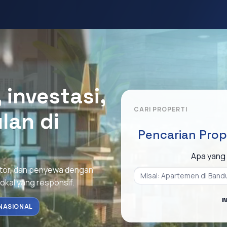
investasi,
CARI PROPERTI
lan di
Pencarian Prop
Apa yang 
stor, dan penyewa dengan
lokal yang responsif.
I
NASIONAL