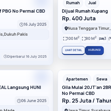
Partner
Partner Ad
Rumah
Jual
lf PBG No Permai CBD
Dijual Rumah Kupang
Rp. 400 Juta
16 July 2025
Nusa Tenggara Timur
,
is
,
Dukuh Pakis
2
2
100 M
80 M
3
HUBUNGI
LIHAT DETAIL
Diperbarui 16 July 2025
Partner
Partner Ad
Apartemen
Sewa
DEAL Langsung HUNI
Gila Mulai 20JT'an 2B
No Permai CBD
Rp. 25 Juta / Tah
06 June 2025
ep
,
Made
Jawa Timur
,
Surabaya