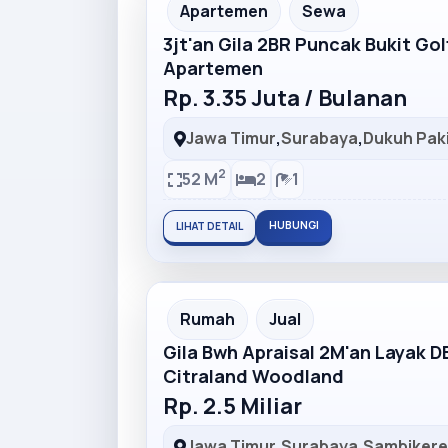
Partner Ad
Apartemen
Sewa
3jt'an Gila 2BR Puncak Bukit Go
Apartemen
Rp. 3.35 Juta / Bulanan
Jawa Timur
,
Surabaya
,
Dukuh Pak
2
52 M
2
1
HUBUNGI
LIHAT DETAIL
Partner Ad
Rumah
Jual
Gila Bwh Apraisal 2M'an Layak 
Citraland Woodland
Rp. 2.5 Miliar
Jawa Timur
,
Surabaya
,
Sambiker