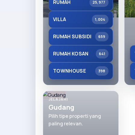
RUMAH
25,977
VILLA
1,004
RUMAH SUBSIDI
659
RUMAH KOSAN
641
TOWNHOUSE
398
JELAJAHI
Gudang
Pilih tipe properti yang
paling relevan.