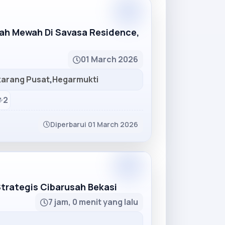
Partner
mah Mewah Di Savasa Residence,
01 March 2026
karang Pusat
,
Hegarmukti
2
Diperbarui 01 March 2026
Partner
Strategis Cibarusah Bekasi
7 jam, 0 menit yang lalu