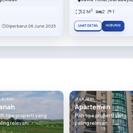
2
52 M
2
1
Diperbarui 06 June 2025
HUBUNGI
LIHAT DETAIL
LAJAHI
JELAJAHI
anah
Apartemen
lih tipe properti yang
Pilih tipe properti yang
ling relevan.
paling relevan.