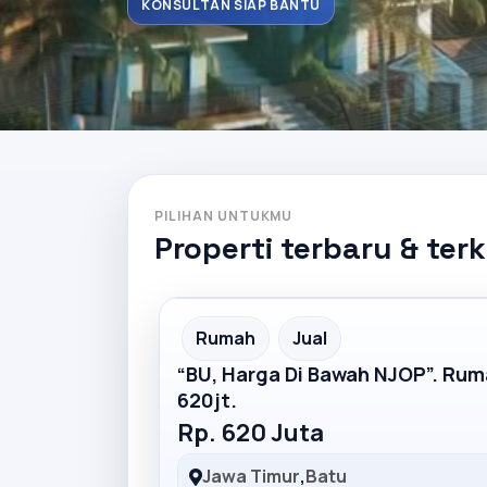
KONSULTAN SIAP BANTU
PILIHAN UNTUKMU
Properti terbaru & ter
Partner Ad
Rumah
Jual
“BU, Harga Di Bawah NJOP”. Ru
620jt.
Rp. 620 Juta
Jawa Timur
,
Batu