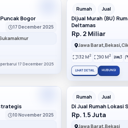
Partner
Partner Ad
Rumah
Jual
h Puncak Bogor
Dijual Murah (BU) Ru
Deltamas
17 December 2025
Rp. 2 Miliar
Sukamakmur
Jawa Barat
,
Bekasi
,
Ci
2
2
132 M
90 M
3
iperbarui 17 December 2025
HUBUNGI
LIHAT DETAIL
Partner
Partner Ad
Rumah
Jual
Strategis
Di Jual Rumah Lokasi 
Rp. 1.5 Juta
10 November 2025
Jawa Barat
,
Bekasi