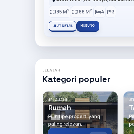
2
2
135 M
168 M
4
3
HUBUNGI
LIHAT DETAIL
JELAJAHI
Kategori populer
JELAJAHI
JE
Rumah
T
Pilih tipe properti yang
Pi
paling relevan.
pa