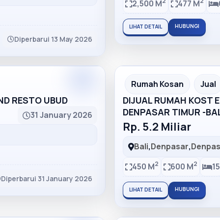
2
2
2,500 M
477 M
HUBUNGI
LIHAT DETAIL
Diperbarui 13 May 2026
Partner
Partner Ad
Rumah Kosan
Jual
AND RESTO UBUD
DIJUAL RUMAH KOST EL
DENPASAR TIMUR -BAL
31 January 2026
Rp. 5.2 Miliar
Bali
,
Denpasar
,
Denpas
2
2
450 M
600 M
15
Diperbarui 31 January 2026
HUBUNGI
LIHAT DETAIL