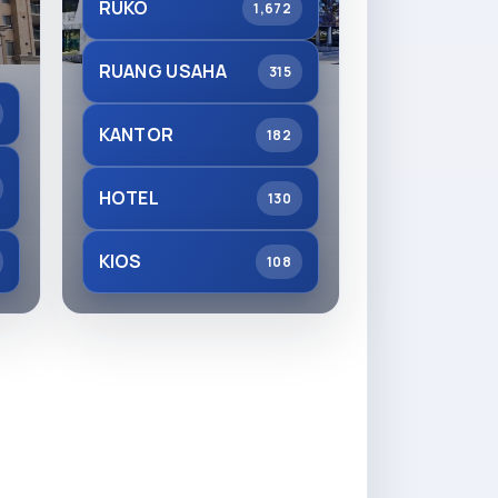
RUKO
1,672
RUANG USAHA
315
KANTOR
182
HOTEL
130
KIOS
108