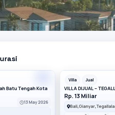
kurasi
Partner
Partner Ad
Villa
Jual
mah Batu Tengah Kota
VILLA DIJUAL – TEGA
Rp. 13 Miliar
13 May 2026
Bali
,
Gianyar
,
Tegallal