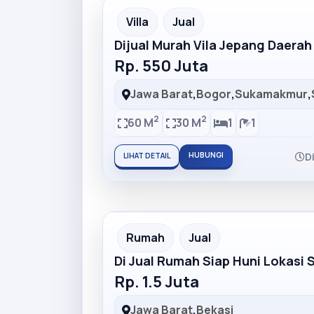
Partner Ad
Villa
Jual
Dijual Murah Vila Jepang Daera
Rp. 550 Juta
Jawa Barat
,
Bogor
,
Sukamakmur
,
2
2
60 M
30 M
1
1
HUBUNGI
D
LIHAT DETAIL
Partner Ad
Rumah
Jual
Di Jual Rumah Siap Huni Lokasi 
Rp. 1.5 Juta
Jawa Barat
,
Bekasi