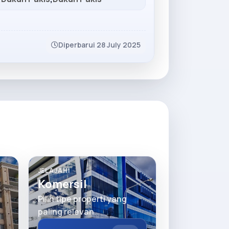
Diperbarui 28 July 2025
JELAJAHI
Komersil
Pilih tipe properti yang
paling relevan.