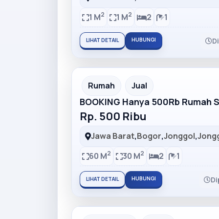
2
2
1 M
1 M
2
1
HUBUNGI
D
LIHAT DETAIL
Partner Ad
Rumah
Jual
BOOKING Hanya 500Rb Rumah Su
Rp. 500 Ribu
Jawa Barat
,
Bogor
,
Jonggol
,
Jong
2
2
60 M
30 M
2
1
HUBUNGI
Di
LIHAT DETAIL