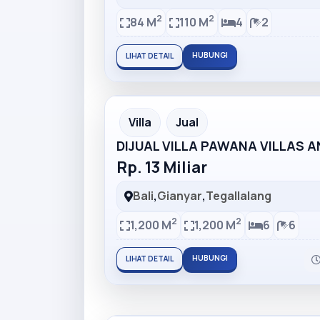
2
2
84 M
110 M
4
2
HUBUNGI
LIHAT DETAIL
Partner Ad
Villa
Jual
DIJUAL VILLA PAWANA VILLAS 
Rp. 13 Miliar
Bali
,
Gianyar
,
Tegallalang
2
2
1,200 M
1,200 M
6
6
HUBUNGI
LIHAT DETAIL