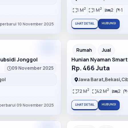
2
2
1 M
1 M
2
1
iperbarui 10 November 2025
HUBUNGI
LIHAT DETAIL
Partner
Partner Ad
Rumah
Jual
bsidi Jonggol
Hunian Nyaman Smart
Rp. 466 Juta
09 November 2025
gol
Jawa Barat
,
Bekasi
,
Ci
2
2
72 M
42 M
2
perbarui 09 November 2025
HUBUNGI
LIHAT DETAIL