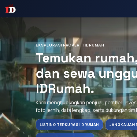
EKSPLORASI PROPERTI IDRUMAH
Temukan rumah, 
dan sewa unggu
IDRumah.
Kami menghubungkan penjual, pembeli, inve
foto jernih, data lengkap, serta dukungan tim 
LISTING TERKURASI IDRUMAH
JANGKAUAN 