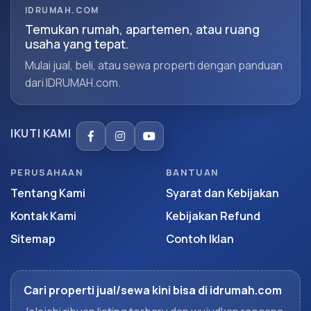
IDRUMAH.COM
Temukan rumah, apartemen, atau ruang
usaha yang tepat.
Mulai jual, beli, atau sewa properti dengan panduan
dari IDRUMAH.com.
IKUTI KAMI
PERUSAHAAN
BANTUAN
Tentang Kami
Syarat dan Kebijakan
Kontak Kami
Kebijakan Refund
Sitemap
Contoh Iklan
Cari properti jual/sewa kini bisa di idrumah.com