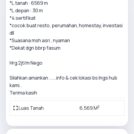
*L.tanah : 6569 m
*L.depan : 30 m
*4 sertifikat
*cocok buat resto, perumahan, homestay, investasi
dll
*Suasana msh asri , nyaman
*Dekat dgn bbrp fasum
Hrg 2jt/m Nego
Silahkan amankan ......info & cek lokasi bs lngs hub
kami..
Terima kasih
2
Luas Tanah
6,569 M