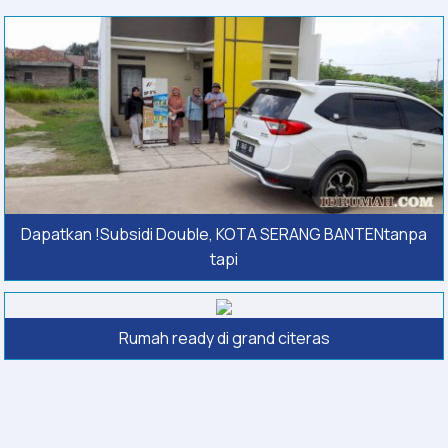
Dapatkan !Subsidi Double, KOTA SERANG BANTENtanpa
tapi
Rumah ready di grand citeras