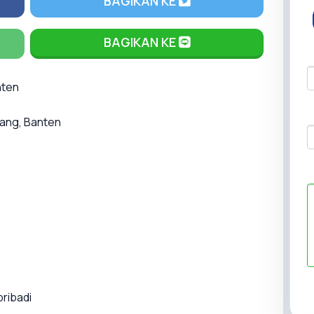
BAGIKAN KE
BAGIKAN KE
nten
rang, Banten
pribadi