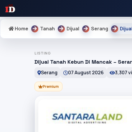
Home
Tanah
Dijual
Serang
Diju
LISTING
Dijual Tanah Kebun Di Mancak – Sera
Serang
07 August 2026
3,307 v
Premium