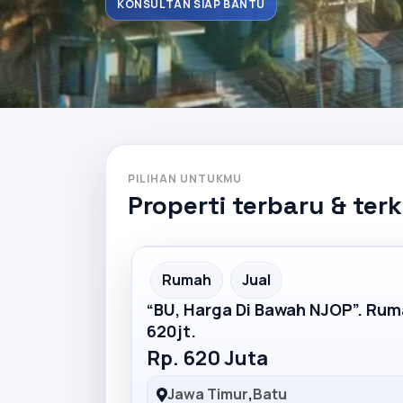
KONSULTAN SIAP BANTU
PILIHAN UNTUKMU
Properti terbaru & ter
Partner Ad
Rumah
Jual
“BU, Harga Di Bawah NJOP”. Ru
620jt.
Rp. 620 Juta
Jawa Timur
,
Batu