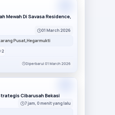
Partner
mah Mewah Di Savasa Residence,
01 March 2026
karang Pusat
,
Hegarmukti
2
Diperbarui 01 March 2026
Partner
Strategis Cibarusah Bekasi
7 jam, 0 menit yang lalu