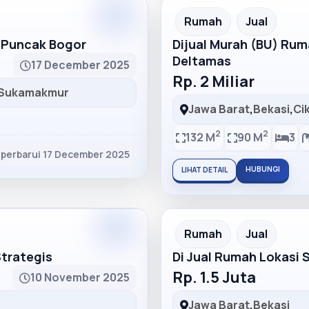
Partner
Partner Ad
Rumah
Jual
h Puncak Bogor
Dijual Murah (BU) Ru
Deltamas
17 December 2025
Rp. 2 Miliar
Sukamakmur
Jawa Barat
,
Bekasi
,
Ci
2
2
132 M
90 M
3
iperbarui 17 December 2025
HUBUNGI
LIHAT DETAIL
Partner
Partner Ad
Rumah
Jual
Strategis
Di Jual Rumah Lokasi 
Rp. 1.5 Juta
10 November 2025
Jawa Barat
,
Bekasi