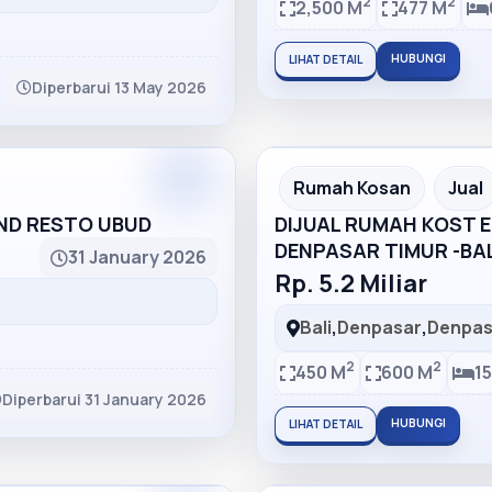
2
2
2,500 M
477 M
HUBUNGI
LIHAT DETAIL
Diperbarui 13 May 2026
Partner
Partner Ad
Rumah Kosan
Jual
AND RESTO UBUD
DIJUAL RUMAH KOST EL
DENPASAR TIMUR -BAL
31 January 2026
Rp. 5.2 Miliar
Bali
,
Denpasar
,
Denpas
2
2
450 M
600 M
15
Diperbarui 31 January 2026
HUBUNGI
LIHAT DETAIL