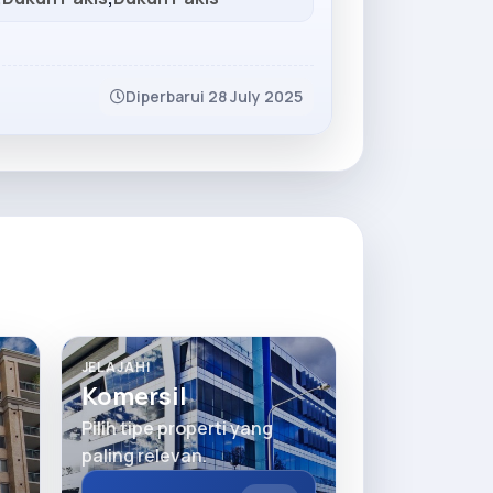
Diperbarui 28 July 2025
JELAJAHI
Komersil
Pilih tipe properti yang
paling relevan.