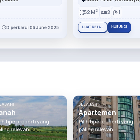
2
52 M
2
1
Diperbarui 06 June 2025
HUBUNGI
LIHAT DETAIL
LAJAHI
JELAJAHI
anah
Apartemen
lih tipe properti yang
Pilih tipe properti yang
ling relevan.
paling relevan.