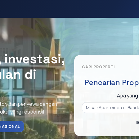
investasi,
CARI PROPERTI
lan di
Pencarian Prop
Apa yang 
stor, dan penyewa dengan
lokal yang responsif.
I
NASIONAL