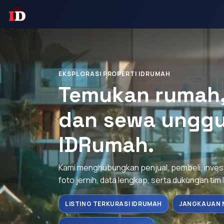
EKSPLORASI PROPERTI IDRUMAH
Temukan rumah, 
dan sewa unggu
IDRumah.
Kami menghubungkan penjual, pembeli, inve
foto jernih, data lengkap, serta dukungan tim 
LISTING TERKURASI IDRUMAH
JANGKAUAN 