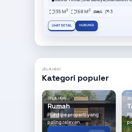
2
2
135 M
168 M
4
3
HUBUNGI
LIHAT DETAIL
JELAJAHI
Kategori populer
JELAJAHI
JE
Rumah
T
Pilih tipe properti yang
Pi
paling relevan.
pa