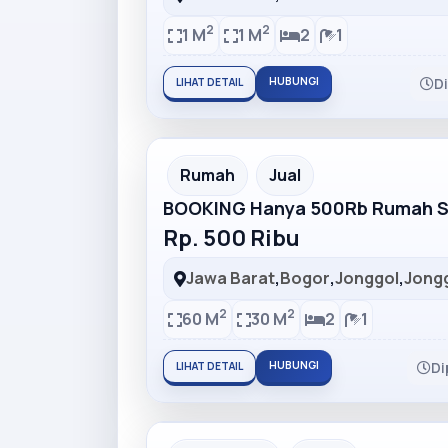
2
2
1 M
1 M
2
1
HUBUNGI
D
LIHAT DETAIL
Partner Ad
Rumah
Jual
BOOKING Hanya 500Rb Rumah Su
Rp. 500 Ribu
Jawa Barat
,
Bogor
,
Jonggol
,
Jong
2
2
60 M
30 M
2
1
HUBUNGI
Di
LIHAT DETAIL