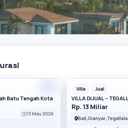
kurasi
Partner
Partner Ad
Villa
Jual
mah Batu Tengah Kota
VILLA DIJUAL – TEGA
Rp. 13 Miliar
13 May 2026
Bali
,
Gianyar
,
Tegallal