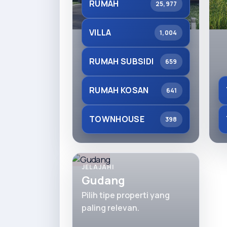
RUMAH
25,977
VILLA
1,004
RUMAH SUBSIDI
659
RUMAH KOSAN
641
TOWNHOUSE
398
JELAJAHI
Gudang
Pilih tipe properti yang
paling relevan.