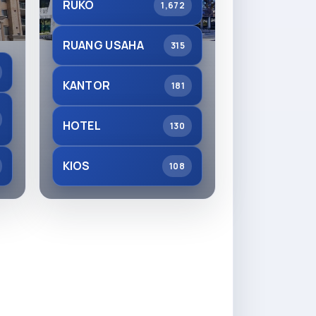
RUKO
1,672
RUANG USAHA
315
KANTOR
181
HOTEL
130
KIOS
108