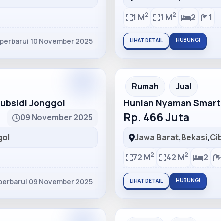
2
2
1 M
1 M
2
1
iperbarui 10 November 2025
HUBUNGI
LIHAT DETAIL
Partner
Partner Ad
Rumah
Jual
bsidi Jonggol
Hunian Nyaman Smart
Rp. 466 Juta
09 November 2025
gol
Jawa Barat
,
Bekasi
,
Ci
2
2
72 M
42 M
2
perbarui 09 November 2025
HUBUNGI
LIHAT DETAIL