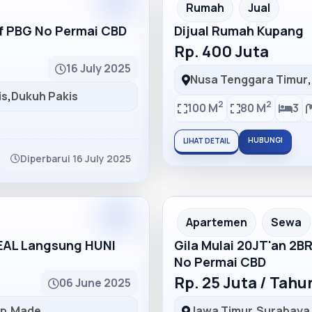
Partner
Partner Ad
Rumah
Jual
lf PBG No Permai CBD
Dijual Rumah Kupang
Rp. 400 Juta
16 July 2025
Nusa Tenggara Timur
,
is
,
Dukuh Pakis
2
2
100 M
80 M
3
HUBUNGI
LIHAT DETAIL
Diperbarui 16 July 2025
Partner
Partner Ad
Apartemen
Sewa
DEAL Langsung HUNI
Gila Mulai 20JT'an 2B
No Permai CBD
Rp. 25 Juta / Tah
06 June 2025
ep
,
Made
Jawa Timur
,
Surabaya