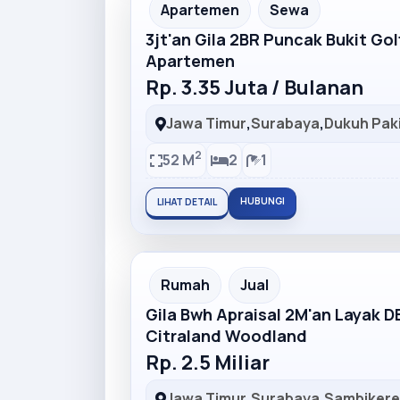
Partner Ad
Apartemen
Sewa
3jt'an Gila 2BR Puncak Bukit Go
Apartemen
Rp. 3.35 Juta / Bulanan
Jawa Timur
,
Surabaya
,
Dukuh Pak
2
52 M
2
1
HUBUNGI
LIHAT DETAIL
Partner Ad
Rumah
Jual
Gila Bwh Apraisal 2M'an Layak 
Citraland Woodland
Rp. 2.5 Miliar
Jawa Timur
,
Surabaya
,
Sambiker