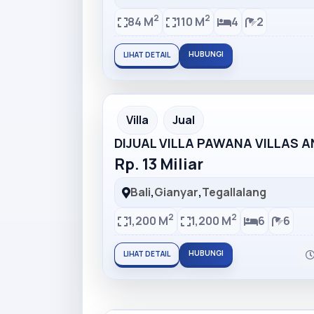
2
2
84 M
110 M
4
2
HUBUNGI
LIHAT DETAIL
Partner Ad
Villa
Jual
DIJUAL VILLA PAWANA VILLAS 
Rp. 13 Miliar
Bali
,
Gianyar
,
Tegallalang
2
2
1,200 M
1,200 M
6
6
HUBUNGI
LIHAT DETAIL