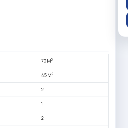
2
70 M
2
45 M
2
1
2