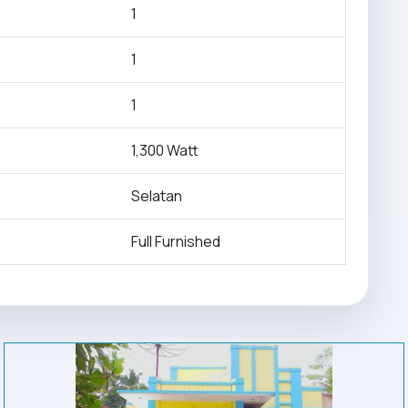
1
1
1
1,300 Watt
Selatan
Full Furnished