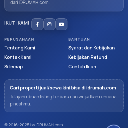
dari IDRUMAH.com.
IKUTI KAMI
PERUSAHAAN
BANTUAN
Tentang Kami
Syarat dan Kebijakan
Kontak Kami
Kebijakan Refund
Sitemap
Contoh Iklan
Cari properti jual/sewa kini bisa di idrumah.com
Jelajahi ribuan listing terbaru dan wujudkan rencana
pindahmu.
© 2016-2025 by IDRUMAH.com