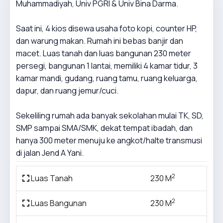
Muhammadiyah, Univ PGRI & Univ Bina Darma.
Saat ini, 4 kios disewa usaha foto kopi, counter HP,
dan warung makan. Rumah ini bebas banjir dan
macet. Luas tanah dan luas bangunan 230 meter
persegi, bangunan 1 lantai, memiliki 4 kamar tidur, 3
kamar mandi, gudang, ruang tamu, ruang keluarga,
dapur, dan ruang jemur/cuci.
Sekeliling rumah ada banyak sekolahan mulai TK, SD,
SMP sampai SMA/SMK, dekat tempat ibadah, dan
hanya 300 meter menuju ke angkot/halte transmusi
di jalan Jend A Yani.
2
Luas Tanah
230 M
2
Luas Bangunan
230 M