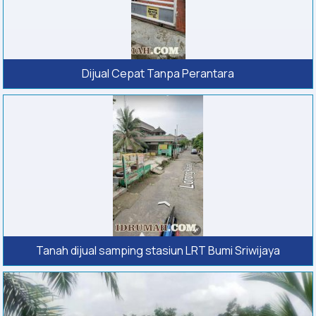
Dijual Cepat Tanpa Perantara
Tanah dijual samping stasiun LRT Bumi Sriwijaya