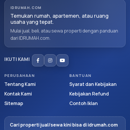
IDRUMAH.COM
Temukan rumah, apartemen, atau ruang
usaha yang tepat.
Mulai jual, beli, atau sewa properti dengan panduan
dari IDRUMAH.com.
IKUTI KAMI
PERUSAHAAN
BANTUAN
Tentang Kami
Syarat dan Kebijakan
Kontak Kami
Kebijakan Refund
Sitemap
Contoh Iklan
Cari properti jual/sewa kini bisa di idrumah.com