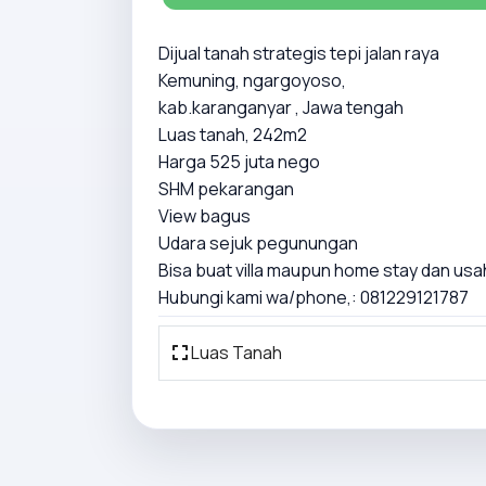
Dijual tanah strategis tepi jalan raya
Kemuning, ngargoyoso,
kab.karanganyar , Jawa tengah
Luas tanah, 242m2
Harga 525 juta nego
SHM pekarangan
View bagus
Udara sejuk pegunungan
Bisa buat villa maupun home stay dan usa
Hubungi kami wa/phone,: 081229121787
Luas Tanah