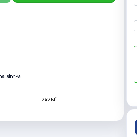
ha lainnya
2
242 M