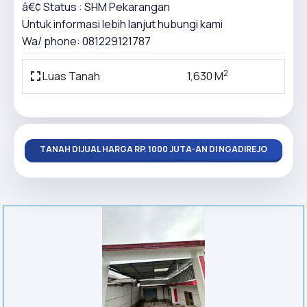
â€¢ Status : SHM Pekarangan
Untuk informasi lebih lanjut hubungi kami
Wa/ phone: 081229121787
2
Luas Tanah
1,630 M
TANAH DIJUAL HARGA RP. 1000 JUTA-AN DI NGADIREJO