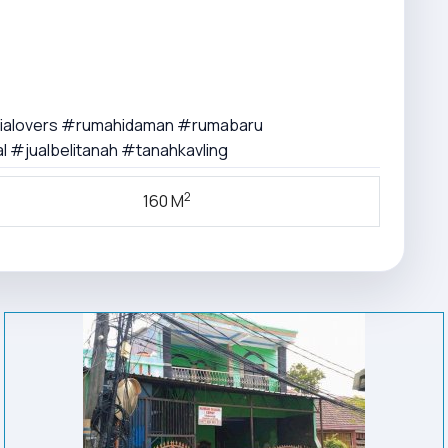
opialovers #rumahidaman #rumabaru
l #jualbelitanah #tanahkavling
2
160 M