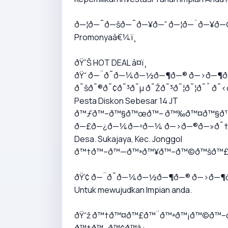
ð—¦ð—˜ð—šð—˜ð—¥ð—” ð—¦ð—¨ð—¥ð—
Promonyaâ€¼ï¸
ðŸ”Š HOT DEAL â¤ï¸
ðŸ“ ð—¨ð˜ð—¼ð—½ð—¶ð—® ð—›ð—¶ð
ð˜šð˜®ð˜¢ð˜³ð˜µ ð˜Žð˜³ð˜¦ð˜¦ð˜¯ ð˜‹ð
Pesta Diskon Sebesar 14 JT
ð™ƒð™–ð™§ð™œð™– ð™‰ð™¤ð™§ð™¢ð
ð—£ð—¿ð—¼ð—ºð—¼ ð—›ð—®ð—»ð˜†ð
Desa. Sukajaya, Kec. Jonggol
ð™†ð™–ð™—ð™ªð™¥ð™–ð™©ð™šð™
ðŸ’¢ ð—¨ð˜ð—¼ð—½ð—¶ð—® ð—›ð—¶ð
Untuk mewujudkan Impian anda.
ðŸ“ž ð™†ð™¤ð™£ð™¨ð™ªð™¡ð™©ð™–