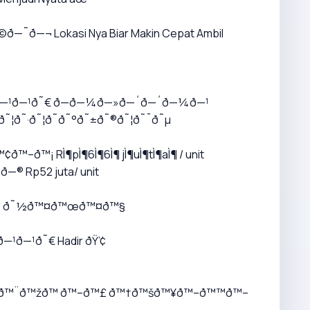
©ð—˜ð—¬ Lokasi Nya Biar Makin Cepat Ambil
—¹ð—¹ð˜€ ð—ð—¼ð—»ð—´ð—´ð—¼ð—¹
˜¦ð˜·ð˜¦ð˜­ð˜°ð˜±ð˜®ð˜¦ð˜¯ð˜µ
™–ð™¡ RÌ¶pÌ¶6Ì¶6Ì¶ jÌ¶uÌ¶tÌ¶aÌ¶ / unit
—® Rp52 juta/ unit
£ ð˜½ð™¤ð™œð™¤ð™§
—¹ð—¹ð˜€ Hadir ðŸ’¢
ð™¨ð™žð™ ð™–ð™£ ð™†ð™šð™¥ð™–ð™™ð™–