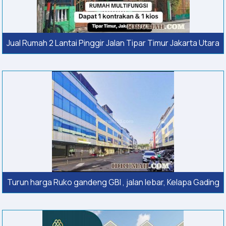
Jual Rumah 2 Lantai Pinggir Jalan Tipar Timur Jakarta Utara
Turun harga Ruko gandeng GBI , jalan lebar, Kelapa Gading