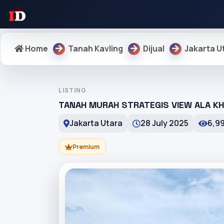
Home
Tanah Kavling
Dijual
Jakarta U
LISTING
TANAH MURAH STRATEGIS VIEW ALA K
Jakarta Utara
28 July 2025
6,9
Premium