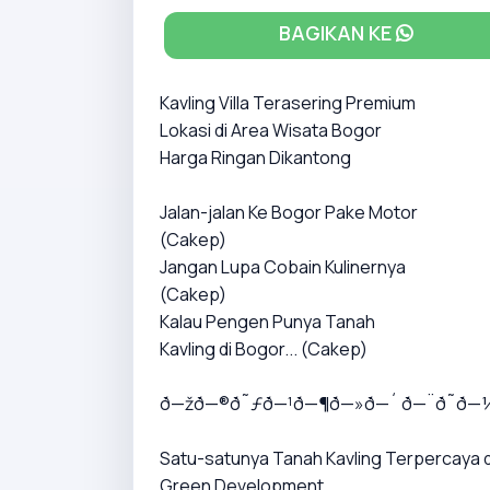
BAGIKAN KE
Kavling Villa Terasering Premium
Lokasi di Area Wisata Bogor
Harga Ringan Dikantong
Jalan-jalan Ke Bogor Pake Motor
(Cakep)
Jangan Lupa Cobain Kulinernya
(Cakep)
Kalau Pengen Punya Tanah
Kavling di Bogor... (Cakep)
ð—žð—®ð˜ƒð—¹ð—¶ð—»ð—´ ð—¨ð˜ð—
Satu-satunya Tanah Kavling Terpercaya
Green Development.