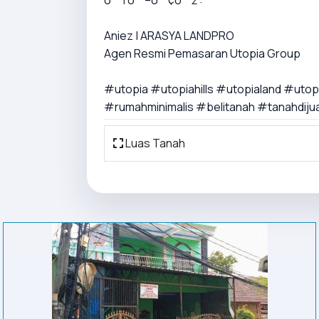
ð™†ð™–ð™¢ð™ž :
Aniez | ARASYA LANDPRO
Agen Resmi Pemasaran Utopia Group
#utopia #utopiahills #utopialand #ut
#rumahminimalis #belitanah #tanahdijua
Luas Tanah