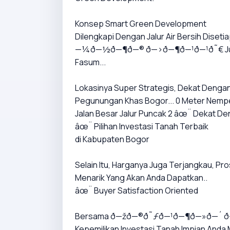
Konsep Smart Green Development
Dilengkapi Dengan Jalur Air Bersih Disetia
—¼ð—½ð—¶ð—® ð—›ð—¶ð—¹ð—¹ð˜€ J
Fasum...
Lokasinya Super Strategis, Dekat Dengan D
Pegunungan Khas Bogor... 0 Meter Nempel
Jalan Besar Jalur Puncak 2 âœ¨ Dekat De
âœ¨ Pilihan Investasi Tanah Terbaik
di Kabupaten Bogor
Selain Itu, Harganya Juga Terjangkau, P
Menarik Yang Akan Anda Dapatkan..
âœ¨ Buyer Satisfaction Oriented
Bersama ð—žð—®ð˜ƒð—¹ð—¶ð—»ð—´ ð
Kepemilikan Investasi Tanah Impian Anda