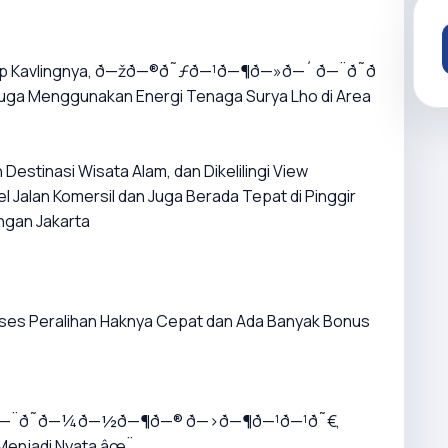
p Kavlingnya, ð—žð—®ð˜ƒð—¹ð—¶ð—»ð—´ ð—¨ð˜ð
uga Menggunakan Energi Tenaga Surya Lho di Area
estinasi Wisata Alam, dan Dikelilingi View
 Jalan Komersil dan Juga Berada Tepat di Pinggir
ngan Jakarta
roses Peralihan Haknya Cepat dan Ada Banyak Bonus
—¨ð˜ð—¼ð—½ð—¶ð—® ð—›ð—¶ð—¹ð—¹ð˜€,
 Menjadi Nyata âœ¨