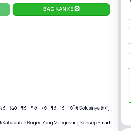
BAGIKAN KE
¼ð—½ð—¶ð—® ð—›ð—¶ð—¹ð—¹ð˜€ Solusinya â¤ï¸
 di Kabupaten Bogor, Yang Mengusung Konsep Smart