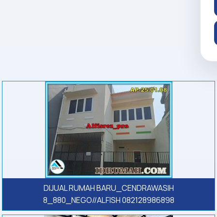
DIJUAL RUMAH BARU_CENDRAWASIH
8_880_NEGO//ALFISH 082128986898