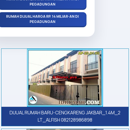
PEGADUNGAN
RUMAH DIJUAL HARGA RP. 14 MILIAR-AN DI
PEGADUNGAN
DIJUAL RUMAH BARU-CENGKARENG JAKBAR_1.4M_2
LT_ALFISH 082128986898