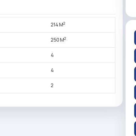
2
214 M
2
250 M
4
4
2