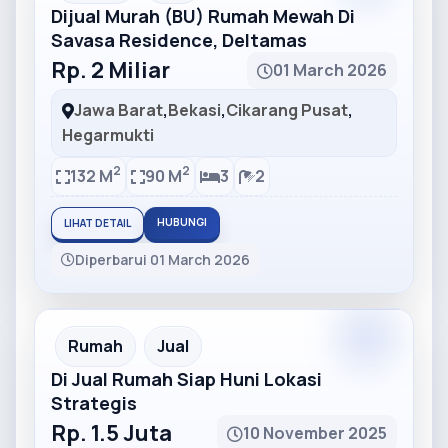
Dijual Murah (BU) Rumah Mewah Di
Savasa Residence, Deltamas
Rp. 2 Miliar
01 March 2026
Jawa Barat
,
Bekasi
,
Cikarang Pusat
,
Hegarmukti
2
2
132 M
90 M
3
2
HUBUNGI
LIHAT DETAIL
Diperbarui 01 March 2026
Partner
Partner Ad
Rumah
Jual
Di Jual Rumah Siap Huni Lokasi
Strategis
Rp. 1.5 Juta
10 November 2025