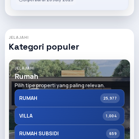
JELAJAHI
Kategori populer
JELAJAHI
Rumah
Pilih tipe properti yang paling relevan.
RUMAH
25,977
VILLA
1,004
RUMAH SUBSIDI
659