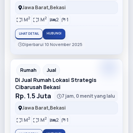
Jawa Barat
,
Bekasi
2
2
1 M
1 M
2
1
HUBUNGI
LIHAT DETAIL
Diperbarui 10 November 2025
Partner
Partner Ad
Rumah
Jual
Di Jual Rumah Lokasi Strategis
Cibarusah Bekasi
Rp. 1.5 Juta
7 jam, 0 menit yang lalu
Jawa Barat
,
Bekasi
2
2
1 M
1 M
2
1