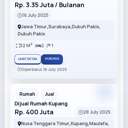
Rp. 3.35 Juta / Bulanan
16 July 2025
Jawa Timur
,
Surabaya
,
Dukuh Pakis
,
Dukuh Pakis
2
52 M
2
1
HUBUNGI
LIHAT DETAIL
Diperbarui 16 July 2025
Partner
Partner Ad
Rumah
Jual
Dijual Rumah Kupang
Rp. 400 Juta
28 July 2025
Nusa Tenggara Timur
,
Kupang
,
Maulafa
,