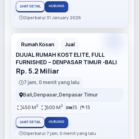
HUBUNGI
LIHAT DETAIL
Diperbarui 31 January 2026
Partner
Partner Ad
Rumah Kosan
Jual
DIJUAL RUMAH KOST ELITE, FULL
FURNISHED – DENPASAR TIMUR -BALI
Rp. 5.2 Miliar
7 jam, 0 menit yang lalu
Bali
,
Denpasar
,
Denpasar Timur
2
2
450 M
600 M
15
15
HUBUNGI
LIHAT DETAIL
Diperbarui 7 jam, 0 menit yang lalu