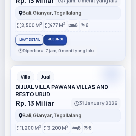
Rp. 13 Miliar
7 jam, 0 menit yang lalu
Bali
,
Gianyar
,
Tegallalang
2
2
2,500 M
477 M
6
6
HUBUNGI
LIHAT DETAIL
Diperbarui 7 jam, 0 menit yang lalu
Partner
Partner Ad
Villa
Jual
DIJUAL VILLA PAWANA VILLAS AND
RESTO UBUD
Rp. 13 Miliar
31 January 2026
Bali
,
Gianyar
,
Tegallalang
2
2
1,200 M
1,200 M
6
6