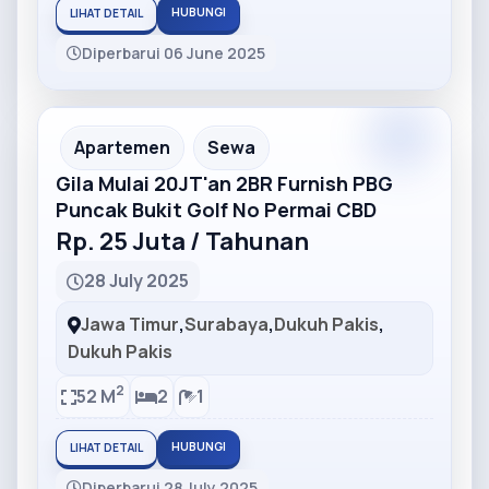
HUBUNGI
LIHAT DETAIL
Diperbarui 06 June 2025
Partner
Partner Ad
Apartemen
Sewa
Gila Mulai 20JT'an 2BR Furnish PBG
Puncak Bukit Golf No Permai CBD
Rp. 25 Juta / Tahunan
28 July 2025
Jawa Timur
,
Surabaya
,
Dukuh Pakis
,
Dukuh Pakis
2
52 M
2
1
HUBUNGI
LIHAT DETAIL
Diperbarui 28 July 2025