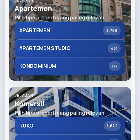
JELAJAHI
Apartemen
Pilih tipe properti yang paling relevan.
APARTEMEN
3,766
APARTEMEN STUDIO
431
KONDOMINIUM
117
JELAJAHI
Komersil
Pilih tipe properti yang paling relevan.
RUKO
1,672