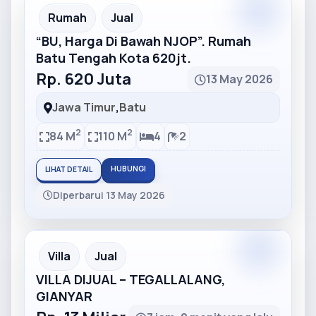
Partner
Partner Ad
Rumah
Jual
“BU, Harga Di Bawah NJOP”. Rumah
Batu Tengah Kota 620jt.
Rp. 620 Juta
13 May 2026
Jawa Timur
,
Batu
2
2
84 M
110 M
4
2
HUBUNGI
LIHAT DETAIL
Diperbarui 13 May 2026
Partner
Partner Ad
Villa
Jual
VILLA DIJUAL – TEGALLALANG,
GIANYAR