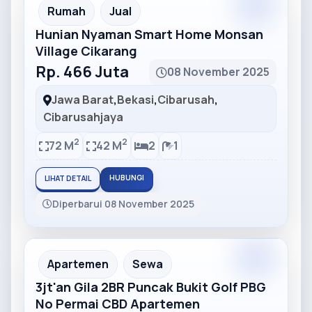
Partner
Partner Ad
Rumah
Jual
Hunian Nyaman Smart Home Monsan
Village Cikarang
Rp. 466 Juta
08 November 2025
Jawa Barat
,
Bekasi
,
Cibarusah
,
Cibarusahjaya
2
2
72 M
42 M
2
1
HUBUNGI
LIHAT DETAIL
Diperbarui 08 November 2025
Partner
Partner Ad
Apartemen
Sewa
3jt'an Gila 2BR Puncak Bukit Golf PBG
No Permai CBD Apartemen