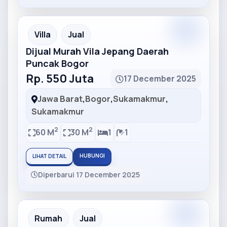
Partner
Partner Ad
Villa
Jual
Dijual Murah Vila Jepang Daerah
Puncak Bogor
Rp. 550 Juta
17 December 2025
Jawa Barat
,
Bogor
,
Sukamakmur
,
Sukamakmur
2
2
60 M
30 M
1
1
HUBUNGI
LIHAT DETAIL
Diperbarui 17 December 2025
Partner
Partner Ad
Rumah
Jual