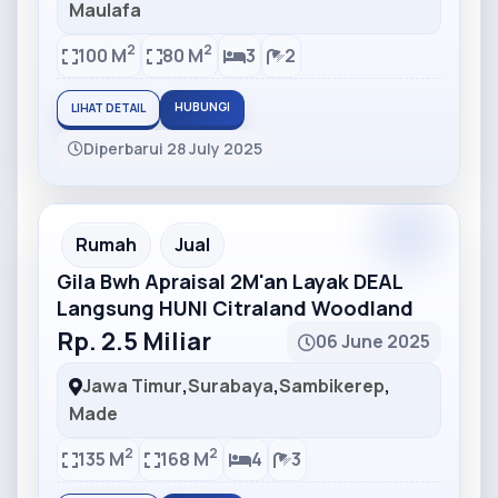
Maulafa
2
2
100 M
80 M
3
2
HUBUNGI
LIHAT DETAIL
Diperbarui 28 July 2025
Partner
Partner Ad
Rumah
Jual
Gila Bwh Apraisal 2M'an Layak DEAL
Langsung HUNI Citraland Woodland
Rp. 2.5 Miliar
06 June 2025
Jawa Timur
,
Surabaya
,
Sambikerep
,
Made
2
2
135 M
168 M
4
3