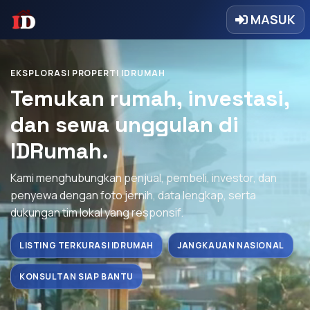
MASUK
EKSPLORASI PROPERTI IDRUMAH
Temukan rumah, investasi,
dan sewa unggulan di
IDRumah.
Kami menghubungkan penjual, pembeli, investor, dan
penyewa dengan foto jernih, data lengkap, serta
dukungan tim lokal yang responsif.
LISTING TERKURASI IDRUMAH
JANGKAUAN NASIONAL
KONSULTAN SIAP BANTU