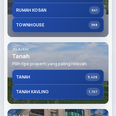
RUMAH KOSAN
641
TOWNHOUSE
398
JELAJAHI
Tanah
Pilih tipe properti yang paling relevan.
TANAH
5,426
TANAH KAVLING
1,707