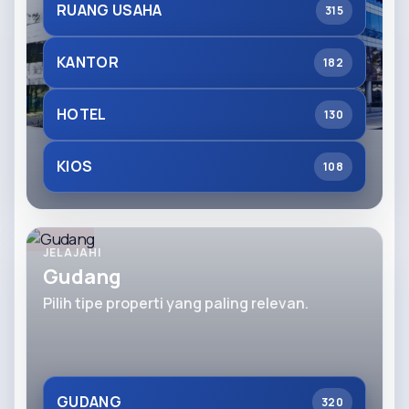
RUANG USAHA
315
KANTOR
182
HOTEL
130
KIOS
108
JELAJAHI
Gudang
Pilih tipe properti yang paling relevan.
GUDANG
320