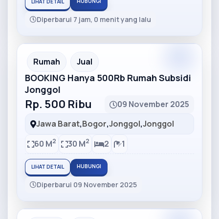
HUBUNGI
LIHAT DETAIL
Diperbarui 7 jam, 0 menit yang lalu
Partner
Partner Ad
Rumah
Jual
BOOKING Hanya 500Rb Rumah Subsidi
Jonggol
Rp. 500 Ribu
09 November 2025
Jawa Barat
,
Bogor
,
Jonggol
,
Jonggol
2
2
60 M
30 M
2
1
HUBUNGI
LIHAT DETAIL
Diperbarui 09 November 2025