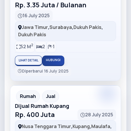
Rp. 3.35 Juta / Bulanan
16 July 2025
Jawa Timur
,
Surabaya
,
Dukuh Pakis
,
Dukuh Pakis
2
52 M
2
1
HUBUNGI
LIHAT DETAIL
Diperbarui 16 July 2025
Partner
Partner Ad
Rumah
Jual
Dijual Rumah Kupang
Rp. 400 Juta
28 July 2025
Nusa Tenggara Timur
,
Kupang
,
Maulafa
,