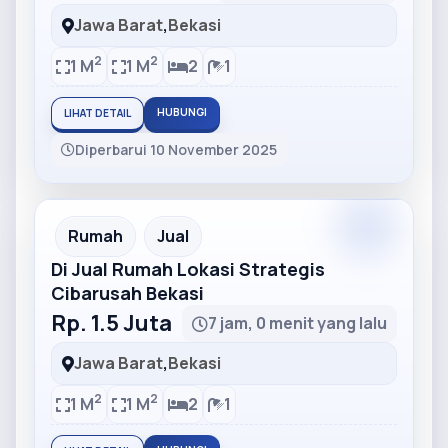
Jawa Barat
,
Bekasi
2
2
1 M
1 M
2
1
HUBUNGI
LIHAT DETAIL
Diperbarui 10 November 2025
Partner
Partner Ad
Rumah
Jual
Di Jual Rumah Lokasi Strategis
Cibarusah Bekasi
Rp. 1.5 Juta
7 jam, 0 menit yang lalu
Jawa Barat
,
Bekasi
2
2
1 M
1 M
2
1