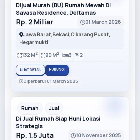
Dijual Murah (BU) Rumah Mewah Di
Savasa Residence, Deltamas
Rp. 2 Miliar
01 March 2026
Jawa Barat
,
Bekasi
,
Cikarang Pusat
,
Hegarmukti
2
2
132 M
90 M
3
2
HUBUNGI
LIHAT DETAIL
Diperbarui 01 March 2026
Partner
Partner Ad
Rumah
Jual
Di Jual Rumah Siap Huni Lokasi
Strategis
Rp. 1.5 Juta
10 November 2025