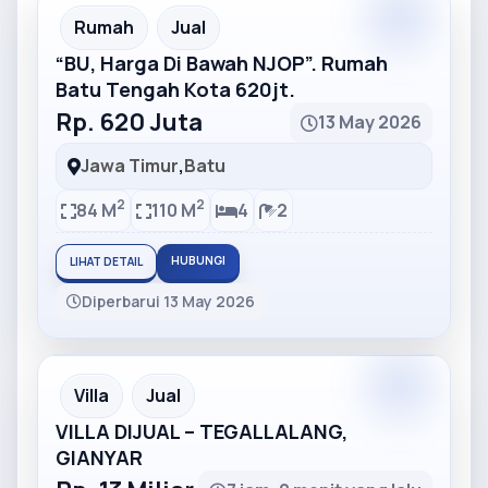
Partner
Partner Ad
Rumah
Jual
“BU, Harga Di Bawah NJOP”. Rumah
Batu Tengah Kota 620jt.
Rp. 620 Juta
13 May 2026
Jawa Timur
,
Batu
2
2
84 M
110 M
4
2
HUBUNGI
LIHAT DETAIL
Diperbarui 13 May 2026
Partner
Partner Ad
Villa
Jual
VILLA DIJUAL – TEGALLALANG,
GIANYAR