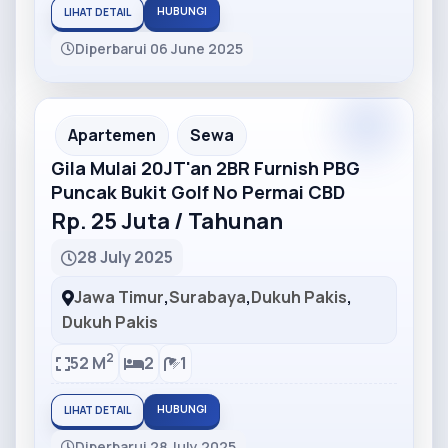
HUBUNGI
LIHAT DETAIL
Diperbarui 06 June 2025
Partner
Partner Ad
Apartemen
Sewa
Gila Mulai 20JT'an 2BR Furnish PBG
Puncak Bukit Golf No Permai CBD
Rp. 25 Juta / Tahunan
28 July 2025
Jawa Timur
,
Surabaya
,
Dukuh Pakis
,
Dukuh Pakis
2
52 M
2
1
HUBUNGI
LIHAT DETAIL
Diperbarui 28 July 2025