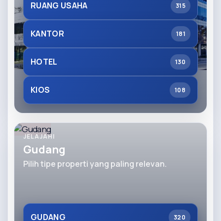
RUANG USAHA
315
KANTOR
181
HOTEL
130
KIOS
108
JELAJAHI
Gudang
Pilih tipe properti yang paling relevan.
GUDANG
320