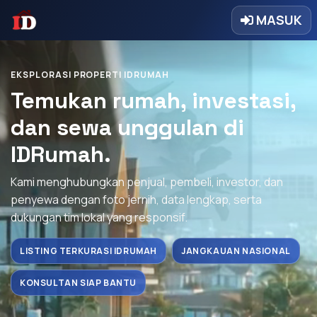
MASUK
EKSPLORASI PROPERTI IDRUMAH
Temukan rumah, investasi,
dan sewa unggulan di
IDRumah.
Kami menghubungkan penjual, pembeli, investor, dan
penyewa dengan foto jernih, data lengkap, serta
dukungan tim lokal yang responsif.
LISTING TERKURASI IDRUMAH
JANGKAUAN NASIONAL
KONSULTAN SIAP BANTU