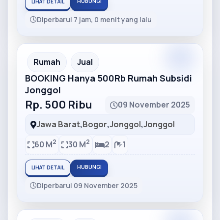
HUBUNGI
LIHAT DETAIL
Diperbarui 7 jam, 0 menit yang lalu
Partner
Partner Ad
Rumah
Jual
BOOKING Hanya 500Rb Rumah Subsidi
Jonggol
Rp. 500 Ribu
09 November 2025
Jawa Barat
,
Bogor
,
Jonggol
,
Jonggol
2
2
60 M
30 M
2
1
HUBUNGI
LIHAT DETAIL
Diperbarui 09 November 2025