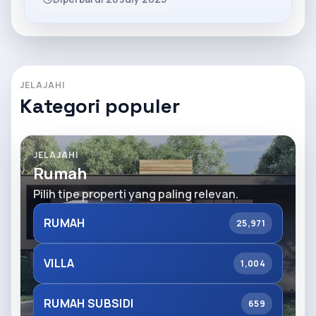
JELAJAHI
Kategori populer
JELAJAHI
Rumah
Pilih tipe properti yang paling relevan.
RUMAH
25,971
VILLA
1,004
RUMAH SUBSIDI
659