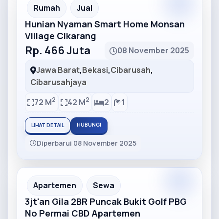
Partner
Partner Ad
Rumah
Jual
Hunian Nyaman Smart Home Monsan
Village Cikarang
Rp. 466 Juta
08 November 2025
Jawa Barat
,
Bekasi
,
Cibarusah
,
Cibarusahjaya
2
2
72 M
42 M
2
1
HUBUNGI
LIHAT DETAIL
Diperbarui 08 November 2025
Partner
Partner Ad
Apartemen
Sewa
3jt'an Gila 2BR Puncak Bukit Golf PBG
No Permai CBD Apartemen