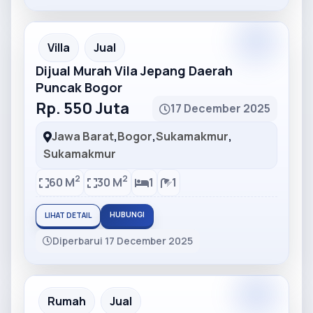
Partner
Partner Ad
Villa
Jual
Dijual Murah Vila Jepang Daerah
Puncak Bogor
Rp. 550 Juta
17 December 2025
Jawa Barat
,
Bogor
,
Sukamakmur
,
Sukamakmur
2
2
60 M
30 M
1
1
HUBUNGI
LIHAT DETAIL
Diperbarui 17 December 2025
Partner
Partner Ad
Rumah
Jual