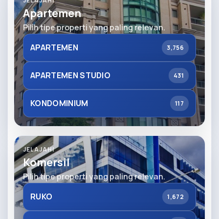
JELAJAHI
Apartemen
Pilih tipe properti yang paling relevan.
APARTEMEN
3,756
APARTEMEN STUDIO
431
KONDOMINIUM
117
JELAJAHI
Komersil
Pilih tipe properti yang paling relevan.
RUKO
1,672