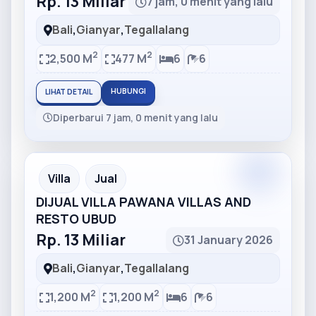
Rp. 13 Miliar
7 jam, 0 menit yang lalu
Bali
,
Gianyar
,
Tegallalang
2
2
2,500 M
477 M
6
6
HUBUNGI
LIHAT DETAIL
Diperbarui 7 jam, 0 menit yang lalu
Partner
Partner Ad
Villa
Jual
DIJUAL VILLA PAWANA VILLAS AND
RESTO UBUD
Rp. 13 Miliar
31 January 2026
Bali
,
Gianyar
,
Tegallalang
2
2
1,200 M
1,200 M
6
6