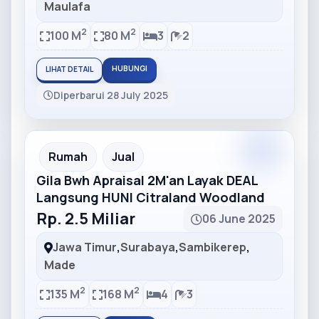
Maulafa
2
2
100 M
80 M
3
2
HUBUNGI
LIHAT DETAIL
Diperbarui 28 July 2025
Partner
Partner Ad
Rumah
Jual
Gila Bwh Apraisal 2M'an Layak DEAL
Langsung HUNI Citraland Woodland
Rp. 2.5 Miliar
06 June 2025
Jawa Timur
,
Surabaya
,
Sambikerep
,
Made
2
2
135 M
168 M
4
3