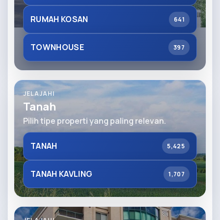
RUMAH KOSAN
641
TOWNHOUSE
397
JELAJAHI
Tanah
Pilih tipe properti yang paling relevan.
TANAH
5,425
TANAH KAVLING
1,707