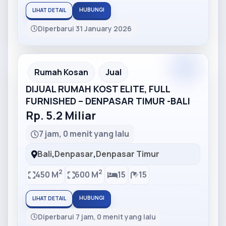
HUBUNGI
LIHAT DETAIL
Diperbarui 31 January 2026
Partner
Partner Ad
Rumah Kosan
Jual
DIJUAL RUMAH KOST ELITE, FULL
FURNISHED – DENPASAR TIMUR -BALI
Rp. 5.2 Miliar
7 jam, 0 menit yang lalu
Bali
,
Denpasar
,
Denpasar Timur
2
2
450 M
600 M
15
15
HUBUNGI
LIHAT DETAIL
Diperbarui 7 jam, 0 menit yang lalu