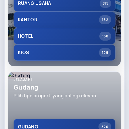
RUANG USAHA
315
KANTOR
182
HOTEL
130
KIOS
108
JELAJAHI
Gudang
Pilih tipe properti yang paling relevan.
GUDANG
320