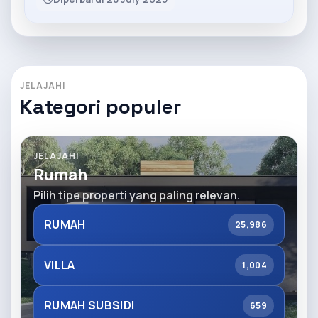
JELAJAHI
Kategori populer
JELAJAHI
Rumah
Pilih tipe properti yang paling relevan.
RUMAH
25,986
VILLA
1,004
RUMAH SUBSIDI
659