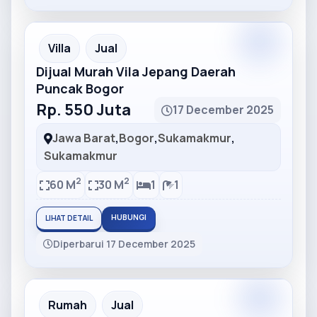
Partner
Partner Ad
Villa
Jual
Dijual Murah Vila Jepang Daerah
Puncak Bogor
Rp. 550 Juta
17 December 2025
Jawa Barat
,
Bogor
,
Sukamakmur
,
Sukamakmur
2
2
60 M
30 M
1
1
HUBUNGI
LIHAT DETAIL
Diperbarui 17 December 2025
Partner
Partner Ad
Rumah
Jual