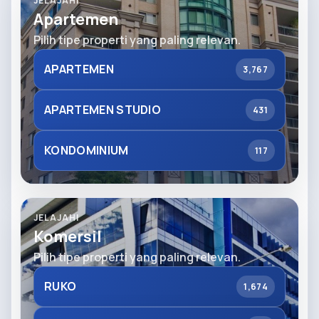
JELAJAHI
Apartemen
Pilih tipe properti yang paling relevan.
APARTEMEN
3,767
APARTEMEN STUDIO
431
KONDOMINIUM
117
JELAJAHI
Komersil
Pilih tipe properti yang paling relevan.
RUKO
1,674