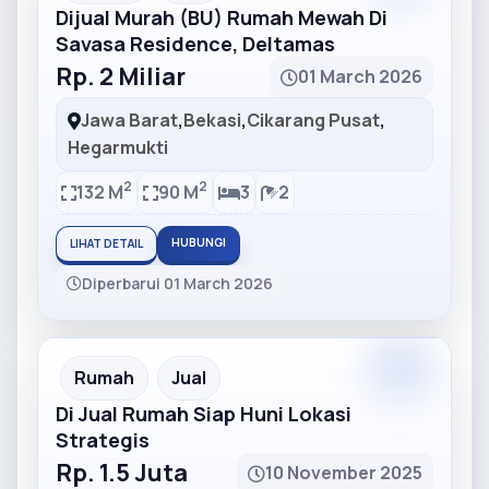
Dijual Murah (BU) Rumah Mewah Di
Savasa Residence, Deltamas
Rp. 2 Miliar
01 March 2026
Jawa Barat
,
Bekasi
,
Cikarang Pusat
,
Hegarmukti
2
2
132 M
90 M
3
2
HUBUNGI
LIHAT DETAIL
Diperbarui 01 March 2026
Partner
Partner Ad
Rumah
Jual
Di Jual Rumah Siap Huni Lokasi
Strategis
Rp. 1.5 Juta
10 November 2025