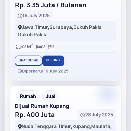
Rp. 3.35 Juta / Bulanan
16 July 2025
Jawa Timur
,
Surabaya
,
Dukuh Pakis
,
Dukuh Pakis
2
52 M
2
1
HUBUNGI
LIHAT DETAIL
Diperbarui 16 July 2025
Partner
Partner Ad
Rumah
Jual
Dijual Rumah Kupang
Rp. 400 Juta
28 July 2025
Nusa Tenggara Timur
,
Kupang
,
Maulafa
,