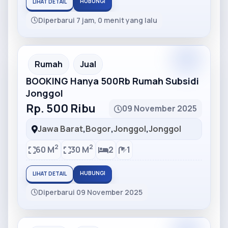
HUBUNGI
LIHAT DETAIL
Diperbarui 7 jam, 0 menit yang lalu
Partner
Partner Ad
Rumah
Jual
BOOKING Hanya 500Rb Rumah Subsidi
Jonggol
Rp. 500 Ribu
09 November 2025
Jawa Barat
,
Bogor
,
Jonggol
,
Jonggol
2
2
60 M
30 M
2
1
HUBUNGI
LIHAT DETAIL
Diperbarui 09 November 2025