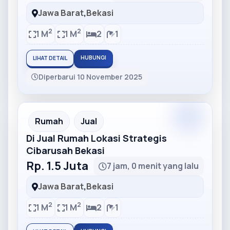
Jawa Barat
,
Bekasi
2
2
1 M
1 M
2
1
HUBUNGI
LIHAT DETAIL
Diperbarui 10 November 2025
Partner
Partner Ad
Rumah
Jual
Di Jual Rumah Lokasi Strategis
Cibarusah Bekasi
Rp. 1.5 Juta
7 jam, 0 menit yang lalu
Jawa Barat
,
Bekasi
2
2
1 M
1 M
2
1