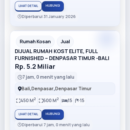
HUBUNGI
LIHAT DETAIL
Diperbarui 31 January 2026
Partner
Partner Ad
Rumah Kosan
Jual
DIJUAL RUMAH KOST ELITE, FULL
FURNISHED – DENPASAR TIMUR -BALI
Rp. 5.2 Miliar
7 jam, 0 menit yang lalu
Bali
,
Denpasar
,
Denpasar Timur
2
2
450 M
600 M
15
15
HUBUNGI
LIHAT DETAIL
Diperbarui 7 jam, 0 menit yang lalu