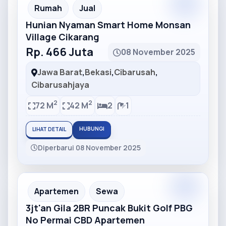
Partner
Partner Ad
Rumah
Jual
Hunian Nyaman Smart Home Monsan
Village Cikarang
Rp. 466 Juta
08 November 2025
Jawa Barat
,
Bekasi
,
Cibarusah
,
Cibarusahjaya
2
2
72 M
42 M
2
1
HUBUNGI
LIHAT DETAIL
Diperbarui 08 November 2025
Partner
Partner Ad
Apartemen
Sewa
3jt'an Gila 2BR Puncak Bukit Golf PBG
No Permai CBD Apartemen