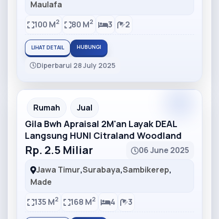
Maulafa
2
2
100 M
80 M
3
2
HUBUNGI
LIHAT DETAIL
Diperbarui 28 July 2025
Partner
Partner Ad
Rumah
Jual
Gila Bwh Apraisal 2M'an Layak DEAL
Langsung HUNI Citraland Woodland
Rp. 2.5 Miliar
06 June 2025
Jawa Timur
,
Surabaya
,
Sambikerep
,
Made
2
2
135 M
168 M
4
3