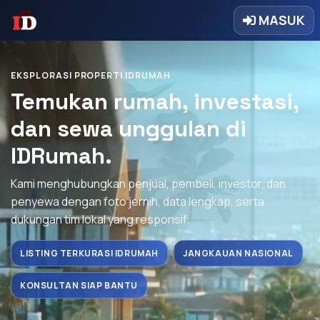
MASUK
EKSPLORASI PROPERTI IDRUMAH
Temukan rumah, investasi,
dan sewa unggulan di
IDRumah.
Kami menghubungkan penjual, pembeli, investor, dan
penyewa dengan foto jernih, data lengkap, serta
dukungan tim lokal yang responsif.
LISTING TERKURASI IDRUMAH
JANGKAUAN NASIONAL
KONSULTAN SIAP BANTU