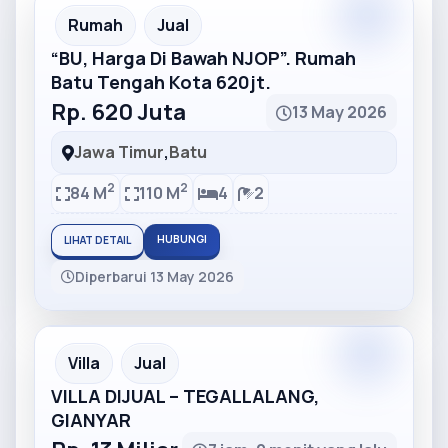
Partner
Partner Ad
Rumah
Jual
“BU, Harga Di Bawah NJOP”. Rumah
Batu Tengah Kota 620jt.
Rp. 620 Juta
13 May 2026
Jawa Timur
,
Batu
2
2
84 M
110 M
4
2
HUBUNGI
LIHAT DETAIL
Diperbarui 13 May 2026
Partner
Partner Ad
Villa
Jual
VILLA DIJUAL – TEGALLALANG,
GIANYAR