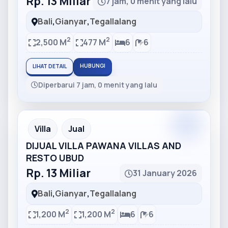
Rp. 13 Miliar
7 jam, 0 menit yang lalu
Bali
,
Gianyar
,
Tegallalang
2
2
2,500 M
477 M
6
6
HUBUNGI
LIHAT DETAIL
Diperbarui 7 jam, 0 menit yang lalu
Partner
Partner Ad
Villa
Jual
DIJUAL VILLA PAWANA VILLAS AND
RESTO UBUD
Rp. 13 Miliar
31 January 2026
Bali
,
Gianyar
,
Tegallalang
2
2
1,200 M
1,200 M
6
6