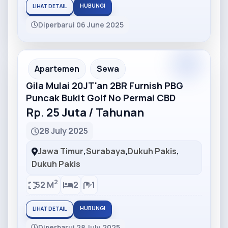
HUBUNGI
LIHAT DETAIL
Diperbarui 06 June 2025
Partner
Partner Ad
Apartemen
Sewa
Gila Mulai 20JT'an 2BR Furnish PBG
Puncak Bukit Golf No Permai CBD
Rp. 25 Juta / Tahunan
28 July 2025
Jawa Timur
,
Surabaya
,
Dukuh Pakis
,
Dukuh Pakis
2
52 M
2
1
HUBUNGI
LIHAT DETAIL
Diperbarui 28 July 2025