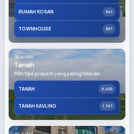
RUMAH KOSAN
641
TOWNHOUSE
397
JELAJAHI
Tanah
Pilih tipe properti yang paling relevan.
TANAH
5,430
TANAH KAVLING
1,707