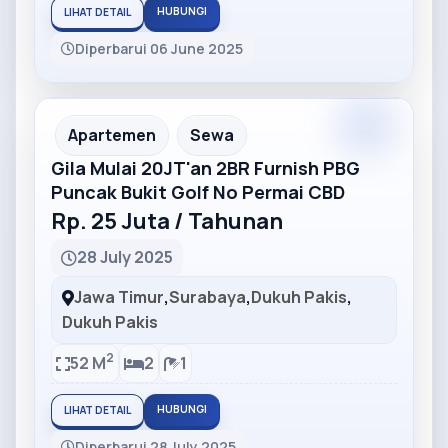
HUBUNGI
LIHAT DETAIL
Diperbarui 06 June 2025
Partner
Partner Ad
Apartemen
Sewa
Gila Mulai 20JT'an 2BR Furnish PBG
Puncak Bukit Golf No Permai CBD
Rp. 25 Juta / Tahunan
28 July 2025
Jawa Timur
,
Surabaya
,
Dukuh Pakis
,
Dukuh Pakis
2
52 M
2
1
HUBUNGI
LIHAT DETAIL
Diperbarui 28 July 2025