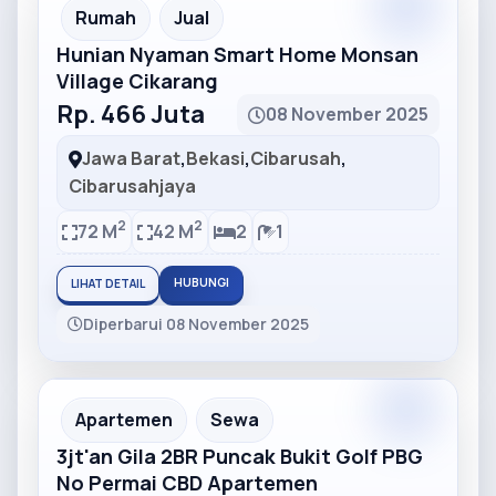
Partner
Partner Ad
Rumah
Jual
Hunian Nyaman Smart Home Monsan
Village Cikarang
Rp. 466 Juta
08 November 2025
Jawa Barat
,
Bekasi
,
Cibarusah
,
Cibarusahjaya
2
2
72 M
42 M
2
1
HUBUNGI
LIHAT DETAIL
Diperbarui 08 November 2025
Partner
Partner Ad
Apartemen
Sewa
3jt'an Gila 2BR Puncak Bukit Golf PBG
No Permai CBD Apartemen