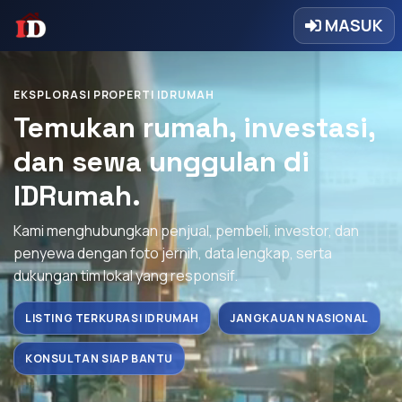
MASUK
EKSPLORASI PROPERTI IDRUMAH
Temukan rumah, investasi,
dan sewa unggulan di
IDRumah.
Kami menghubungkan penjual, pembeli, investor, dan
penyewa dengan foto jernih, data lengkap, serta
dukungan tim lokal yang responsif.
LISTING TERKURASI IDRUMAH
JANGKAUAN NASIONAL
KONSULTAN SIAP BANTU