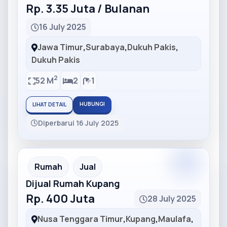
Rp. 3.35 Juta / Bulanan
16 July 2025
Jawa Timur
,
Surabaya
,
Dukuh Pakis
,
Dukuh Pakis
2
52 M
2
1
HUBUNGI
LIHAT DETAIL
Diperbarui 16 July 2025
Partner
Partner Ad
Rumah
Jual
Dijual Rumah Kupang
Rp. 400 Juta
28 July 2025
Nusa Tenggara Timur
,
Kupang
,
Maulafa
,