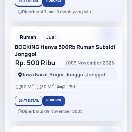
HUBUNGI
LIHAT DETAIL
Diperbarui 7 jam, 0 menit yang lalu
Partner
Partner Ad
Rumah
Jual
BOOKING Hanya 500Rb Rumah Subsidi
Jonggol
Rp. 500 Ribu
09 November 2025
Jawa Barat
,
Bogor
,
Jonggol
,
Jonggol
2
2
60 M
30 M
2
1
HUBUNGI
LIHAT DETAIL
Diperbarui 09 November 2025