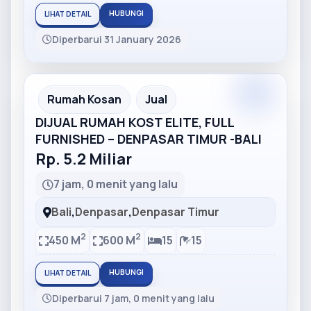
HUBUNGI
LIHAT DETAIL
Diperbarui 31 January 2026
Partner
Partner Ad
Rumah Kosan
Jual
DIJUAL RUMAH KOST ELITE, FULL
FURNISHED – DENPASAR TIMUR -BALI
Rp. 5.2 Miliar
7 jam, 0 menit yang lalu
Bali
,
Denpasar
,
Denpasar Timur
2
2
450 M
600 M
15
15
HUBUNGI
LIHAT DETAIL
Diperbarui 7 jam, 0 menit yang lalu