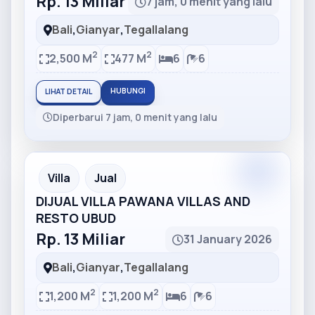
Rp. 13 Miliar
7 jam, 0 menit yang lalu
Bali
,
Gianyar
,
Tegallalang
2
2
2,500 M
477 M
6
6
HUBUNGI
LIHAT DETAIL
Diperbarui 7 jam, 0 menit yang lalu
Partner
Partner Ad
Villa
Jual
DIJUAL VILLA PAWANA VILLAS AND
RESTO UBUD
Rp. 13 Miliar
31 January 2026
Bali
,
Gianyar
,
Tegallalang
2
2
1,200 M
1,200 M
6
6