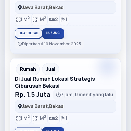
Jawa Barat
,
Bekasi
2
2
1 M
1 M
2
1
HUBUNGI
LIHAT DETAIL
Diperbarui 10 November 2025
Partner
Partner Ad
Rumah
Jual
Di Jual Rumah Lokasi Strategis
Cibarusah Bekasi
Rp. 1.5 Juta
7 jam, 0 menit yang lalu
Jawa Barat
,
Bekasi
2
2
1 M
1 M
2
1