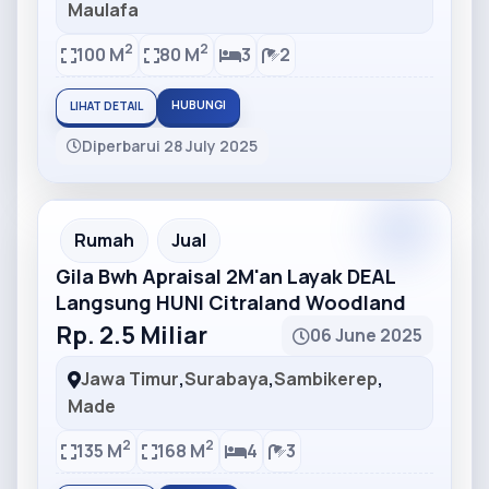
Maulafa
2
2
100 M
80 M
3
2
HUBUNGI
LIHAT DETAIL
Diperbarui 28 July 2025
Partner
Partner Ad
Rumah
Jual
Gila Bwh Apraisal 2M'an Layak DEAL
Langsung HUNI Citraland Woodland
Rp. 2.5 Miliar
06 June 2025
Jawa Timur
,
Surabaya
,
Sambikerep
,
Made
2
2
135 M
168 M
4
3