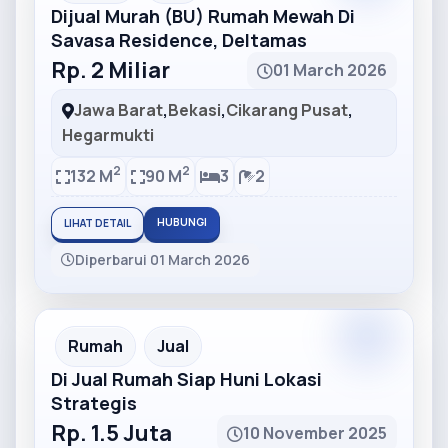
Dijual Murah (BU) Rumah Mewah Di
Savasa Residence, Deltamas
Rp. 2 Miliar
01 March 2026
Jawa Barat
,
Bekasi
,
Cikarang Pusat
,
Hegarmukti
2
2
132 M
90 M
3
2
HUBUNGI
LIHAT DETAIL
Diperbarui 01 March 2026
Partner
Partner Ad
Rumah
Jual
Di Jual Rumah Siap Huni Lokasi
Strategis
Rp. 1.5 Juta
10 November 2025