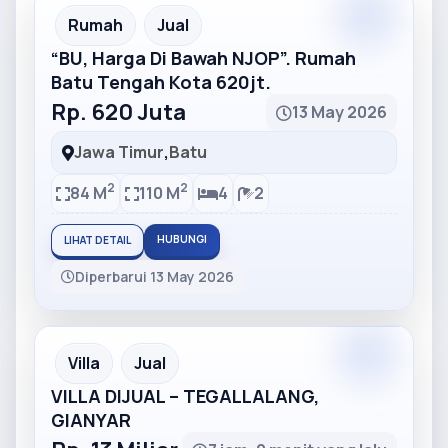
Partner
Partner Ad
Rumah
Jual
“BU, Harga Di Bawah NJOP”. Rumah
Batu Tengah Kota 620jt.
Rp. 620 Juta
13 May 2026
Jawa Timur
,
Batu
2
2
84 M
110 M
4
2
HUBUNGI
LIHAT DETAIL
Diperbarui 13 May 2026
Partner
Partner Ad
Villa
Jual
VILLA DIJUAL – TEGALLALANG,
GIANYAR