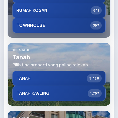
RUMAH KOSAN
641
TOWNHOUSE
397
JELAJAHI
Tanah
Pilih tipe properti yang paling relevan.
TANAH
5,428
TANAH KAVLING
1,707