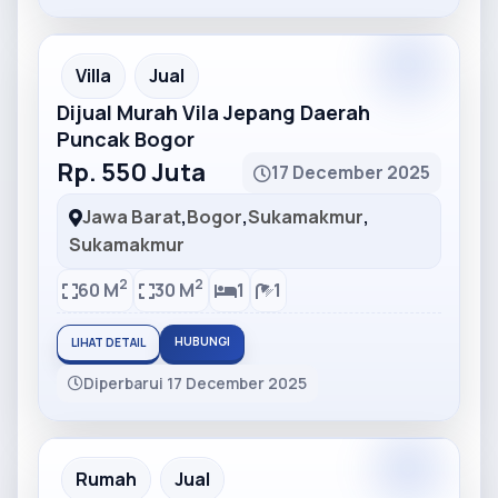
Partner
Partner Ad
Villa
Jual
Dijual Murah Vila Jepang Daerah
Puncak Bogor
Rp. 550 Juta
17 December 2025
Jawa Barat
,
Bogor
,
Sukamakmur
,
Sukamakmur
2
2
60 M
30 M
1
1
HUBUNGI
LIHAT DETAIL
Diperbarui 17 December 2025
Partner
Partner Ad
Rumah
Jual