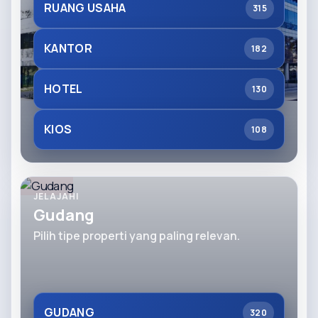
RUANG USAHA
315
KANTOR
182
HOTEL
130
KIOS
108
JELAJAHI
Gudang
Pilih tipe properti yang paling relevan.
GUDANG
320