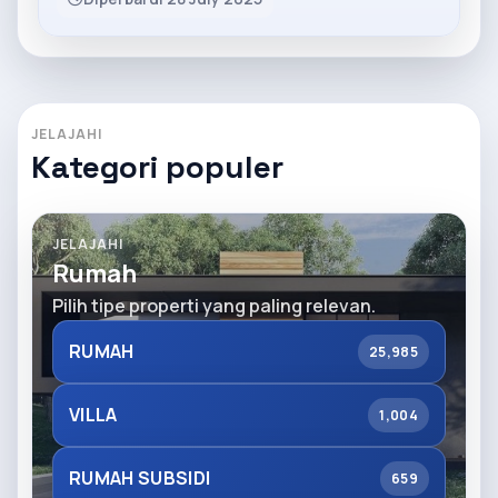
JELAJAHI
Kategori populer
JELAJAHI
Rumah
Pilih tipe properti yang paling relevan.
RUMAH
25,985
VILLA
1,004
RUMAH SUBSIDI
659