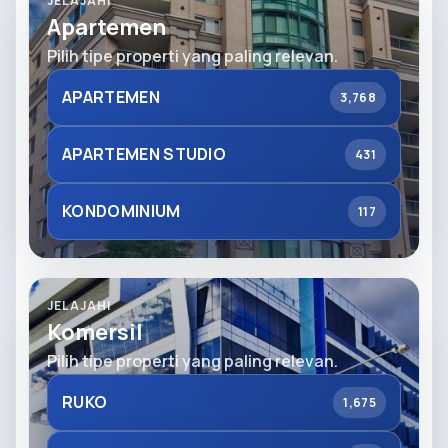
JELAJAHI
Apartemen
Pilih tipe properti yang paling relevan.
APARTEMEN
3,768
APARTEMEN STUDIO
431
KONDOMINIUM
117
JELAJAHI
Komersil
Pilih tipe properti yang paling relevan.
RUKO
1,675