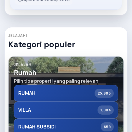
JELAJAHI
Kategori populer
JELAJAHI
Rumah
Pilih tipe properti yang paling relevan.
RUMAH
25,986
VILLA
1,004
RUMAH SUBSIDI
659