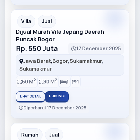
Partner
Partner Ad
Villa
Jual
Dijual Murah Vila Jepang Daerah
Puncak Bogor
Rp. 550 Juta
17 December 2025
Jawa Barat
,
Bogor
,
Sukamakmur
,
Sukamakmur
2
2
60 M
30 M
1
1
HUBUNGI
LIHAT DETAIL
Diperbarui 17 December 2025
Partner
Partner Ad
Rumah
Jual