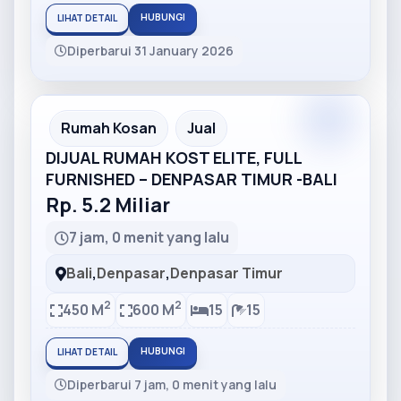
HUBUNGI
LIHAT DETAIL
Diperbarui 31 January 2026
Partner
Partner Ad
Rumah Kosan
Jual
DIJUAL RUMAH KOST ELITE, FULL
FURNISHED – DENPASAR TIMUR -BALI
Rp. 5.2 Miliar
7 jam, 0 menit yang lalu
Bali
,
Denpasar
,
Denpasar Timur
2
2
450 M
600 M
15
15
HUBUNGI
LIHAT DETAIL
Diperbarui 7 jam, 0 menit yang lalu