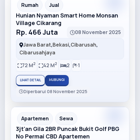
Partner
Partner Ad
Rumah
Jual
Hunian Nyaman Smart Home Monsan
Village Cikarang
Rp. 466 Juta
08 November 2025
Jawa Barat
,
Bekasi
,
Cibarusah
,
Cibarusahjaya
2
2
72 M
42 M
2
1
HUBUNGI
LIHAT DETAIL
Diperbarui 08 November 2025
Partner
Partner Ad
Apartemen
Sewa
3jt'an Gila 2BR Puncak Bukit Golf PBG
No Permai CBD Apartemen