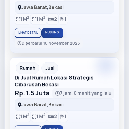
Jawa Barat
,
Bekasi
2
2
1 M
1 M
2
1
HUBUNGI
LIHAT DETAIL
Diperbarui 10 November 2025
Partner
Partner Ad
Rumah
Jual
Di Jual Rumah Lokasi Strategis
Cibarusah Bekasi
Rp. 1.5 Juta
7 jam, 0 menit yang lalu
Jawa Barat
,
Bekasi
2
2
1 M
1 M
2
1