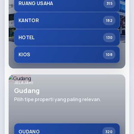
RUANG USAHA
315
KANTOR
182
HOTEL
130
KIOS
108
JELAJAHI
Gudang
Pilih tipe properti yang paling relevan.
GUDANG
320