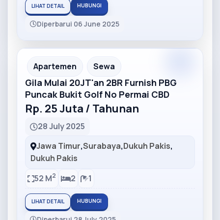
HUBUNGI
LIHAT DETAIL
Diperbarui 06 June 2025
Partner
Partner Ad
Apartemen
Sewa
Gila Mulai 20JT'an 2BR Furnish PBG
Puncak Bukit Golf No Permai CBD
Rp. 25 Juta / Tahunan
28 July 2025
Jawa Timur
,
Surabaya
,
Dukuh Pakis
,
Dukuh Pakis
2
52 M
2
1
HUBUNGI
LIHAT DETAIL
Diperbarui 28 July 2025