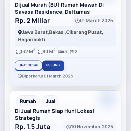
Dijual Murah (BU) Rumah Mewah Di
Savasa Residence, Deltamas
Rp. 2 Miliar
01 March 2026
Jawa Barat
,
Bekasi
,
Cikarang Pusat
,
Hegarmukti
2
2
132 M
90 M
3
2
HUBUNGI
LIHAT DETAIL
Diperbarui 01 March 2026
Partner
Partner Ad
Rumah
Jual
Di Jual Rumah Siap Huni Lokasi
Strategis
Rp. 1.5 Juta
10 November 2025