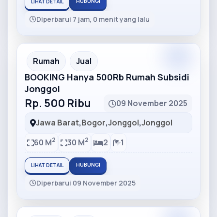
HUBUNGI
LIHAT DETAIL
Diperbarui 7 jam, 0 menit yang lalu
Partner
Partner Ad
Rumah
Jual
BOOKING Hanya 500Rb Rumah Subsidi
Jonggol
Rp. 500 Ribu
09 November 2025
Jawa Barat
,
Bogor
,
Jonggol
,
Jonggol
2
2
60 M
30 M
2
1
HUBUNGI
LIHAT DETAIL
Diperbarui 09 November 2025