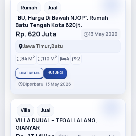
Partner
Partner Ad
Rumah
Jual
“BU, Harga Di Bawah NJOP”. Rumah
Batu Tengah Kota 620jt.
Rp. 620 Juta
13 May 2026
Jawa Timur
,
Batu
2
2
84 M
110 M
4
2
HUBUNGI
LIHAT DETAIL
Diperbarui 13 May 2026
Partner
Partner Ad
Villa
Jual
VILLA DIJUAL – TEGALLALANG,
GIANYAR