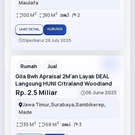
Maulafa
2
2
100 M
80 M
3
2
HUBUNGI
LIHAT DETAIL
Diperbarui 28 July 2025
Partner
Partner Ad
Rumah
Jual
Gila Bwh Apraisal 2M'an Layak DEAL
Langsung HUNI Citraland Woodland
Rp. 2.5 Miliar
06 June 2025
Jawa Timur
,
Surabaya
,
Sambikerep
,
Made
2
2
135 M
168 M
4
3