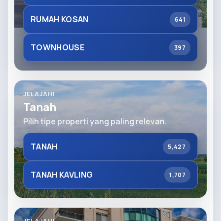
RUMAH KOSAN
641
TOWNHOUSE
397
JELAJAHI
Tanah
Pilih tipe properti yang paling relevan.
TANAH
5,427
TANAH KAVLING
1,707