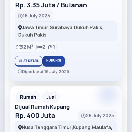
Rp. 3.35 Juta / Bulanan
16 July 2025
Jawa Timur
,
Surabaya
,
Dukuh Pakis
,
Dukuh Pakis
2
52 M
2
1
HUBUNGI
LIHAT DETAIL
Diperbarui 16 July 2025
Partner
Partner Ad
Rumah
Jual
Dijual Rumah Kupang
Rp. 400 Juta
28 July 2025
Nusa Tenggara Timur
,
Kupang
,
Maulafa
,