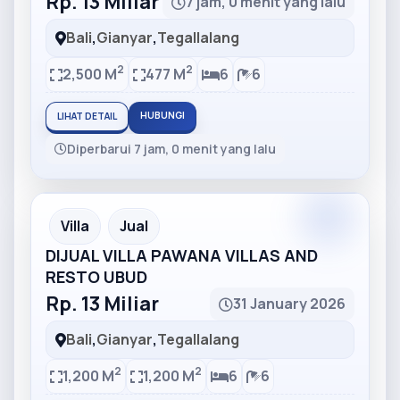
Rp. 13 Miliar
7 jam, 0 menit yang lalu
Bali
,
Gianyar
,
Tegallalang
2
2
2,500 M
477 M
6
6
HUBUNGI
LIHAT DETAIL
Diperbarui 7 jam, 0 menit yang lalu
Partner
Partner Ad
Villa
Jual
DIJUAL VILLA PAWANA VILLAS AND
RESTO UBUD
Rp. 13 Miliar
31 January 2026
Bali
,
Gianyar
,
Tegallalang
2
2
1,200 M
1,200 M
6
6