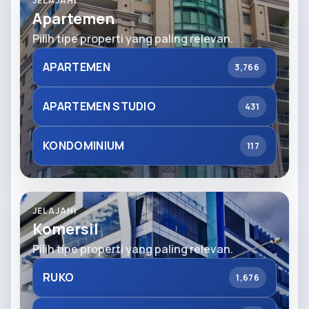
JELAJAHI
Apartemen
Pilih tipe properti yang paling relevan.
APARTEMEN
3,766
APARTEMEN STUDIO
431
KONDOMINIUM
117
JELAJAHI
Komersil
Pilih tipe properti yang paling relevan.
RUKO
1,676