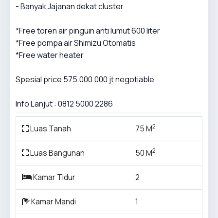
- Banyak Jajanan dekat cluster
*Free toren air pinguin anti lumut 600 liter
*Free pompa air Shimizu Otomatis
*Free water heater
Spesial price 575.000.000 jt negotiable
Info Lanjut : 0812 5000 2286
2
Luas Tanah
75 M
2
Luas Bangunan
50 M
Kamar Tidur
2
Kamar Mandi
1