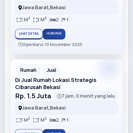
Jawa Barat
,
Bekasi
2
2
1 M
1 M
2
1
HUBUNGI
LIHAT DETAIL
Diperbarui 10 November 2025
Partner
Partner Ad
Rumah
Jual
Di Jual Rumah Lokasi Strategis
Cibarusah Bekasi
Rp. 1.5 Juta
7 jam, 0 menit yang lalu
Jawa Barat
,
Bekasi
2
2
1 M
1 M
2
1