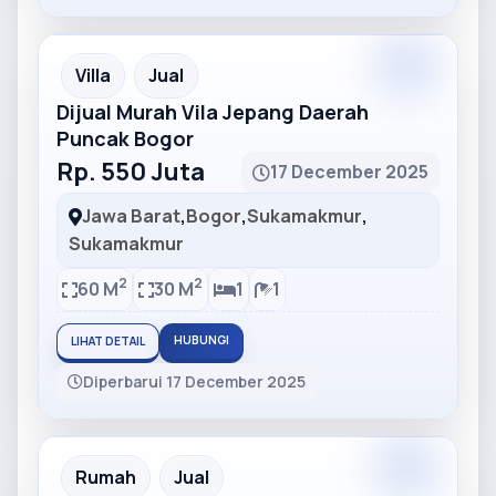
Partner
Partner Ad
Villa
Jual
Dijual Murah Vila Jepang Daerah
Puncak Bogor
Rp. 550 Juta
17 December 2025
Jawa Barat
,
Bogor
,
Sukamakmur
,
Sukamakmur
2
2
60 M
30 M
1
1
HUBUNGI
LIHAT DETAIL
Diperbarui 17 December 2025
Partner
Partner Ad
Rumah
Jual