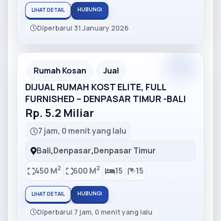
HUBUNGI
LIHAT DETAIL
Diperbarui 31 January 2026
Partner
Partner Ad
Rumah Kosan
Jual
DIJUAL RUMAH KOST ELITE, FULL
FURNISHED – DENPASAR TIMUR -BALI
Rp. 5.2 Miliar
7 jam, 0 menit yang lalu
Bali
,
Denpasar
,
Denpasar Timur
2
2
450 M
600 M
15
15
HUBUNGI
LIHAT DETAIL
Diperbarui 7 jam, 0 menit yang lalu