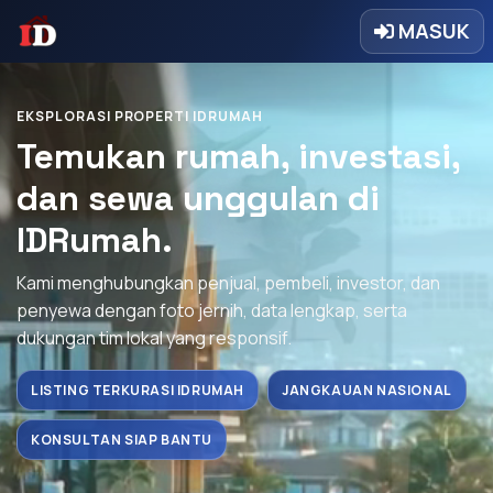
MASUK
EKSPLORASI PROPERTI IDRUMAH
Temukan rumah, investasi,
dan sewa unggulan di
IDRumah.
Kami menghubungkan penjual, pembeli, investor, dan
penyewa dengan foto jernih, data lengkap, serta
dukungan tim lokal yang responsif.
LISTING TERKURASI IDRUMAH
JANGKAUAN NASIONAL
KONSULTAN SIAP BANTU