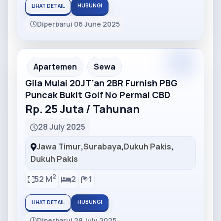
HUBUNGI
LIHAT DETAIL
Diperbarui 06 June 2025
Partner
Partner Ad
Apartemen
Sewa
Gila Mulai 20JT'an 2BR Furnish PBG
Puncak Bukit Golf No Permai CBD
Rp. 25 Juta / Tahunan
28 July 2025
Jawa Timur
,
Surabaya
,
Dukuh Pakis
,
Dukuh Pakis
2
52 M
2
1
HUBUNGI
LIHAT DETAIL
Diperbarui 28 July 2025