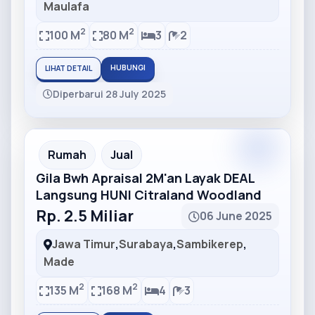
Maulafa
2
2
100 M
80 M
3
2
HUBUNGI
LIHAT DETAIL
Diperbarui 28 July 2025
Partner
Partner Ad
Rumah
Jual
Gila Bwh Apraisal 2M'an Layak DEAL
Langsung HUNI Citraland Woodland
Rp. 2.5 Miliar
06 June 2025
Jawa Timur
,
Surabaya
,
Sambikerep
,
Made
2
2
135 M
168 M
4
3