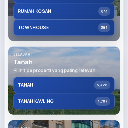
RUMAH KOSAN
641
TOWNHOUSE
397
JELAJAHI
Tanah
Pilih tipe properti yang paling relevan.
TANAH
5,428
TANAH KAVLING
1,707