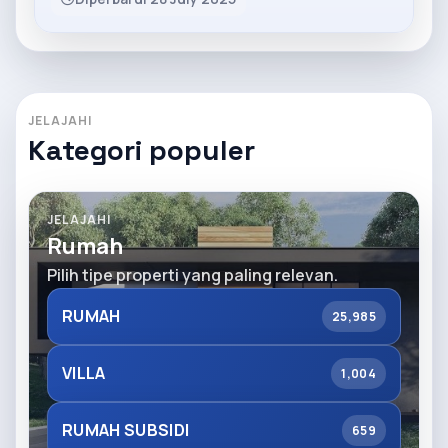
JELAJAHI
Kategori populer
JELAJAHI
Rumah
Pilih tipe properti yang paling relevan.
RUMAH
25,985
VILLA
1,004
RUMAH SUBSIDI
659