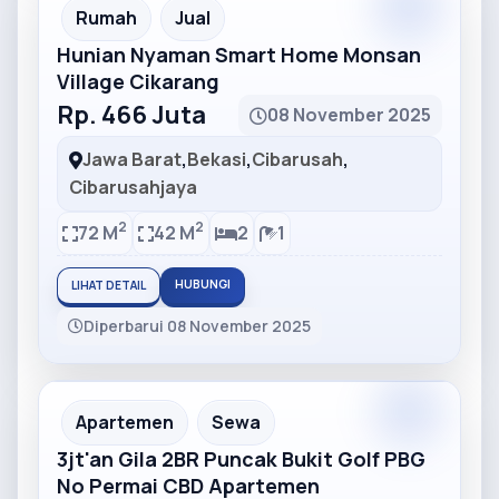
Partner
Partner Ad
Rumah
Jual
Hunian Nyaman Smart Home Monsan
Village Cikarang
Rp. 466 Juta
08 November 2025
Jawa Barat
,
Bekasi
,
Cibarusah
,
Cibarusahjaya
2
2
72 M
42 M
2
1
HUBUNGI
LIHAT DETAIL
Diperbarui 08 November 2025
Partner
Partner Ad
Apartemen
Sewa
3jt'an Gila 2BR Puncak Bukit Golf PBG
No Permai CBD Apartemen