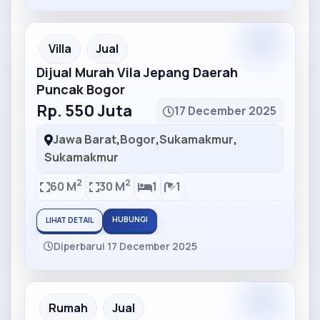
Partner
Partner Ad
Villa
Jual
Dijual Murah Vila Jepang Daerah
Puncak Bogor
Rp. 550 Juta
17 December 2025
Jawa Barat
,
Bogor
,
Sukamakmur
,
Sukamakmur
2
2
60 M
30 M
1
1
HUBUNGI
LIHAT DETAIL
Diperbarui 17 December 2025
Partner
Partner Ad
Rumah
Jual