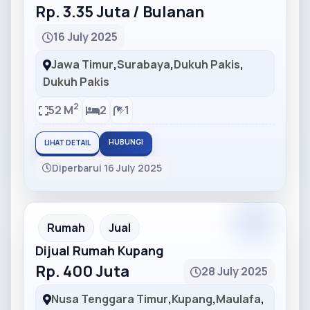
Rp. 3.35 Juta / Bulanan
16 July 2025
Jawa Timur
,
Surabaya
,
Dukuh Pakis
,
Dukuh Pakis
2
52 M
2
1
HUBUNGI
LIHAT DETAIL
Diperbarui 16 July 2025
Partner
Partner Ad
Rumah
Jual
Dijual Rumah Kupang
Rp. 400 Juta
28 July 2025
Nusa Tenggara Timur
,
Kupang
,
Maulafa
,