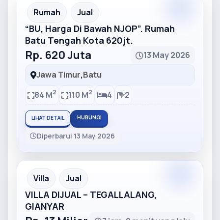
Partner
Partner Ad
Rumah
Jual
“BU, Harga Di Bawah NJOP”. Rumah
Batu Tengah Kota 620jt.
Rp. 620 Juta
13 May 2026
Jawa Timur
,
Batu
2
2
84 M
110 M
4
2
HUBUNGI
LIHAT DETAIL
Diperbarui 13 May 2026
Partner
Partner Ad
Villa
Jual
VILLA DIJUAL – TEGALLALANG,
GIANYAR