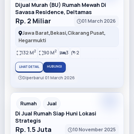
Dijual Murah (BU) Rumah Mewah Di
Savasa Residence, Deltamas
Rp. 2 Miliar
01 March 2026
Jawa Barat
,
Bekasi
,
Cikarang Pusat
,
Hegarmukti
2
2
132 M
90 M
3
2
HUBUNGI
LIHAT DETAIL
Diperbarui 01 March 2026
Partner
Partner Ad
Rumah
Jual
Di Jual Rumah Siap Huni Lokasi
Strategis
Rp. 1.5 Juta
10 November 2025