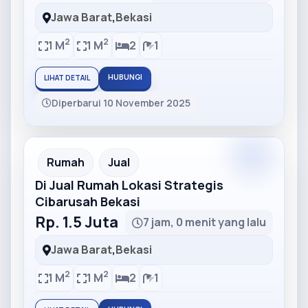
Jawa Barat
,
Bekasi
2
2
1 M
1 M
2
1
HUBUNGI
LIHAT DETAIL
Diperbarui 10 November 2025
Partner
Partner Ad
Rumah
Jual
Di Jual Rumah Lokasi Strategis
Cibarusah Bekasi
Rp. 1.5 Juta
7 jam, 0 menit yang lalu
Jawa Barat
,
Bekasi
2
2
1 M
1 M
2
1