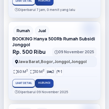
HUBUNGI
LIHAT DETAIL
Diperbarui 7 jam, 0 menit yang lalu
Partner
Partner Ad
Rumah
Jual
BOOKING Hanya 500Rb Rumah Subsidi
Jonggol
Rp. 500 Ribu
09 November 2025
Jawa Barat
,
Bogor
,
Jonggol
,
Jonggol
2
2
60 M
30 M
2
1
HUBUNGI
LIHAT DETAIL
Diperbarui 09 November 2025