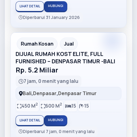
HUBUNGI
LIHAT DETAIL
Diperbarui 31 January 2026
Partner
Partner Ad
Rumah Kosan
Jual
DIJUAL RUMAH KOST ELITE, FULL
FURNISHED – DENPASAR TIMUR -BALI
Rp. 5.2 Miliar
7 jam, 0 menit yang lalu
Bali
,
Denpasar
,
Denpasar Timur
2
2
450 M
600 M
15
15
HUBUNGI
LIHAT DETAIL
Diperbarui 7 jam, 0 menit yang lalu