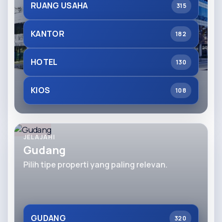
RUANG USAHA
315
KANTOR
182
HOTEL
130
KIOS
108
JELAJAHI
Gudang
Pilih tipe properti yang paling relevan.
GUDANG
320