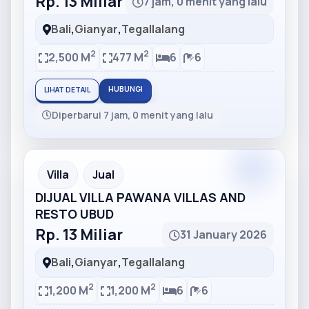
Rp. 13 Miliar
7 jam, 0 menit yang lalu
Bali
,
Gianyar
,
Tegallalang
2
2
2,500 M
477 M
6
6
HUBUNGI
LIHAT DETAIL
Diperbarui 7 jam, 0 menit yang lalu
Partner
Partner Ad
Villa
Jual
DIJUAL VILLA PAWANA VILLAS AND
RESTO UBUD
Rp. 13 Miliar
31 January 2026
Bali
,
Gianyar
,
Tegallalang
2
2
1,200 M
1,200 M
6
6