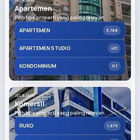
JELAJAHI
Apartemen
Pilih tipe properti yang paling relevan.
APARTEMEN
3,768
APARTEMEN STUDIO
431
KONDOMINIUM
117
JELAJAHI
Komersil
Pilih tipe properti yang paling relevan.
RUKO
1,675