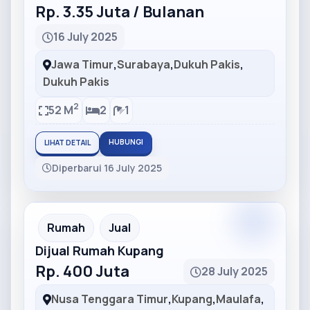
Rp. 3.35 Juta / Bulanan
16 July 2025
Jawa Timur
,
Surabaya
,
Dukuh Pakis
,
Dukuh Pakis
2
52 M
2
1
HUBUNGI
LIHAT DETAIL
Diperbarui 16 July 2025
Partner
Partner Ad
Rumah
Jual
Dijual Rumah Kupang
Rp. 400 Juta
28 July 2025
Nusa Tenggara Timur
,
Kupang
,
Maulafa
,