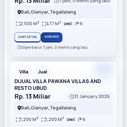
Rp. 13 Miliar
7 jam, 0 menit yang lalu
Bali
,
Gianyar
,
Tegallalang
2
2
2,500 M
477 M
6
6
HUBUNGI
LIHAT DETAIL
Diperbarui 7 jam, 0 menit yang lalu
Partner
Partner Ad
Villa
Jual
DIJUAL VILLA PAWANA VILLAS AND
RESTO UBUD
Rp. 13 Miliar
31 January 2026
Bali
,
Gianyar
,
Tegallalang
2
2
1,200 M
1,200 M
6
6