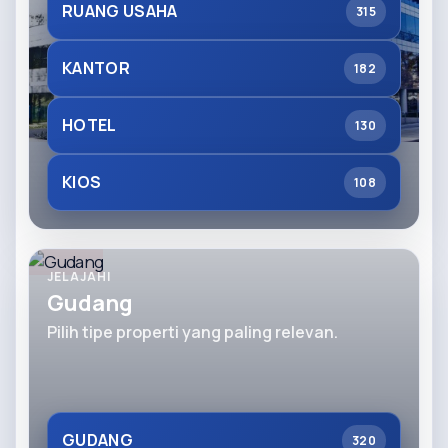
RUANG USAHA
315
KANTOR
182
HOTEL
130
KIOS
108
JELAJAHI
Gudang
Pilih tipe properti yang paling relevan.
GUDANG
320