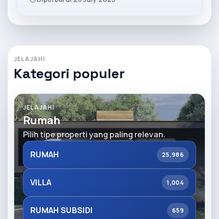
JELAJAHI
Kategori populer
JELAJAHI
Rumah
Pilih tipe properti yang paling relevan.
RUMAH
25,986
VILLA
1,004
RUMAH SUBSIDI
659