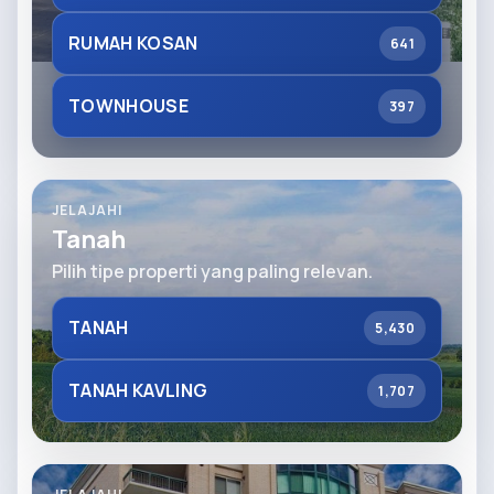
RUMAH KOSAN
641
TOWNHOUSE
397
JELAJAHI
Tanah
Pilih tipe properti yang paling relevan.
TANAH
5,430
TANAH KAVLING
1,707