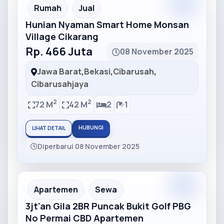
Partner
Partner Ad
Rumah
Jual
Hunian Nyaman Smart Home Monsan
Village Cikarang
Rp. 466 Juta
08 November 2025
Jawa Barat
,
Bekasi
,
Cibarusah
,
Cibarusahjaya
2
2
72 M
42 M
2
1
HUBUNGI
LIHAT DETAIL
Diperbarui 08 November 2025
Partner
Partner Ad
Apartemen
Sewa
3jt'an Gila 2BR Puncak Bukit Golf PBG
No Permai CBD Apartemen