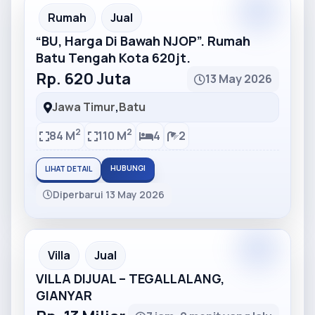
Partner
Partner Ad
Rumah
Jual
“BU, Harga Di Bawah NJOP”. Rumah
Batu Tengah Kota 620jt.
Rp. 620 Juta
13 May 2026
Jawa Timur
,
Batu
2
2
84 M
110 M
4
2
HUBUNGI
LIHAT DETAIL
Diperbarui 13 May 2026
Partner
Partner Ad
Villa
Jual
VILLA DIJUAL – TEGALLALANG,
GIANYAR