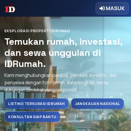
MASUK
EKSPLORASI PROPERTI IDRUMAH
Temukan rumah, investasi,
dan sewa unggulan di
IDRumah.
Kami menghubungkan penjual, pembeli, investor, dan
penyewa dengan foto jernih, data lengkap, serta
dukungan tim lokal yang responsif.
LISTING TERKURASI IDRUMAH
JANGKAUAN NASIONAL
KONSULTAN SIAP BANTU