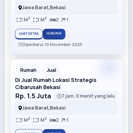
Jawa Barat
,
Bekasi
2
2
1 M
1 M
2
1
HUBUNGI
LIHAT DETAIL
Diperbarui 10 November 2025
Partner
Partner Ad
Rumah
Jual
Di Jual Rumah Lokasi Strategis
Cibarusah Bekasi
Rp. 1.5 Juta
7 jam, 0 menit yang lalu
Jawa Barat
,
Bekasi
2
2
1 M
1 M
2
1