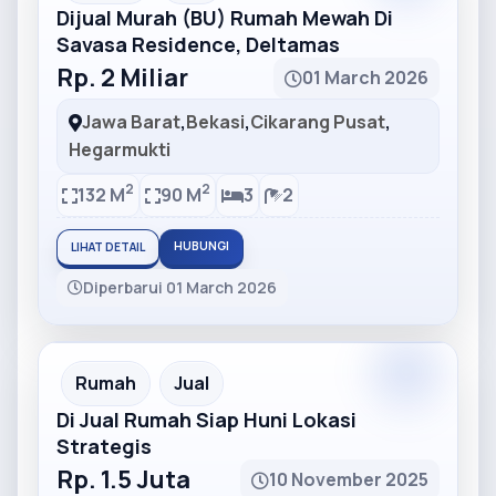
Dijual Murah (BU) Rumah Mewah Di
Savasa Residence, Deltamas
Rp. 2 Miliar
01 March 2026
Jawa Barat
,
Bekasi
,
Cikarang Pusat
,
Hegarmukti
2
2
132 M
90 M
3
2
HUBUNGI
LIHAT DETAIL
Diperbarui 01 March 2026
Partner
Partner Ad
Rumah
Jual
Di Jual Rumah Siap Huni Lokasi
Strategis
Rp. 1.5 Juta
10 November 2025