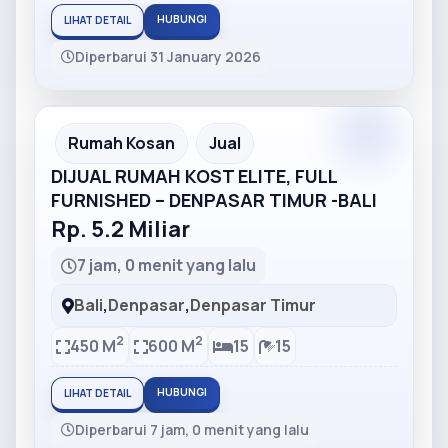
HUBUNGI
LIHAT DETAIL
Diperbarui 31 January 2026
Partner
Partner Ad
Rumah Kosan
Jual
DIJUAL RUMAH KOST ELITE, FULL
FURNISHED – DENPASAR TIMUR -BALI
Rp. 5.2 Miliar
7 jam, 0 menit yang lalu
Bali
,
Denpasar
,
Denpasar Timur
2
2
450 M
600 M
15
15
HUBUNGI
LIHAT DETAIL
Diperbarui 7 jam, 0 menit yang lalu