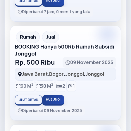
HUBUNGI
LIHAT DETAIL
Diperbarui 7 jam, 0 menit yang lalu
Partner
Partner Ad
Rumah
Jual
BOOKING Hanya 500Rb Rumah Subsidi
Jonggol
Rp. 500 Ribu
09 November 2025
Jawa Barat
,
Bogor
,
Jonggol
,
Jonggol
2
2
60 M
30 M
2
1
HUBUNGI
LIHAT DETAIL
Diperbarui 09 November 2025