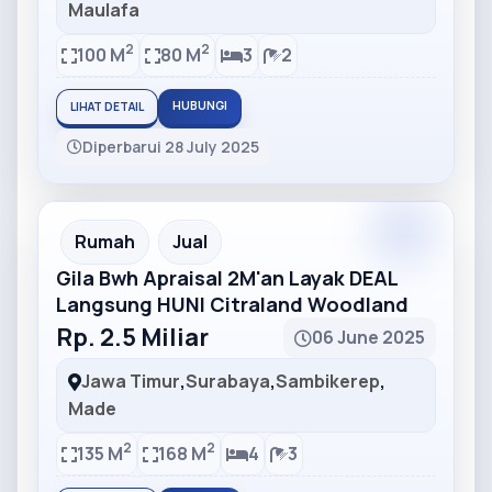
Maulafa
2
2
100 M
80 M
3
2
HUBUNGI
LIHAT DETAIL
Diperbarui 28 July 2025
Partner
Partner Ad
Rumah
Jual
Gila Bwh Apraisal 2M'an Layak DEAL
Langsung HUNI Citraland Woodland
Rp. 2.5 Miliar
06 June 2025
Jawa Timur
,
Surabaya
,
Sambikerep
,
Made
2
2
135 M
168 M
4
3