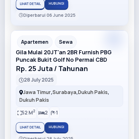
HUBUNGI
LIHAT DETAIL
Diperbarui 06 June 2025
Partner
Partner Ad
Apartemen
Sewa
Gila Mulai 20JT'an 2BR Furnish PBG
Puncak Bukit Golf No Permai CBD
Rp. 25 Juta / Tahunan
28 July 2025
Jawa Timur
,
Surabaya
,
Dukuh Pakis
,
Dukuh Pakis
2
52 M
2
1
HUBUNGI
LIHAT DETAIL
Diperbarui 28 July 2025