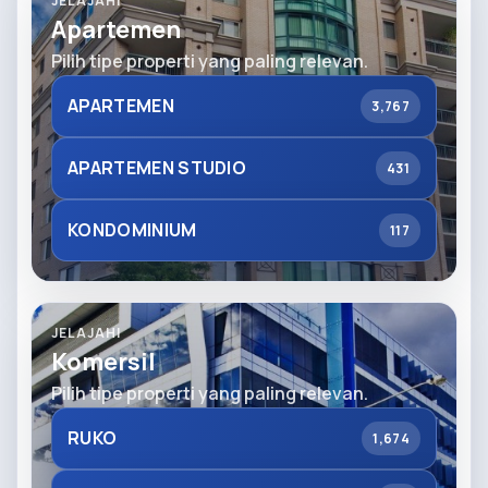
JELAJAHI
Apartemen
Pilih tipe properti yang paling relevan.
APARTEMEN
3,767
APARTEMEN STUDIO
431
KONDOMINIUM
117
JELAJAHI
Komersil
Pilih tipe properti yang paling relevan.
RUKO
1,674