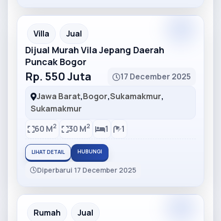
Partner
Partner Ad
Villa
Jual
Dijual Murah Vila Jepang Daerah
Puncak Bogor
Rp. 550 Juta
17 December 2025
Jawa Barat
,
Bogor
,
Sukamakmur
,
Sukamakmur
2
2
60 M
30 M
1
1
HUBUNGI
LIHAT DETAIL
Diperbarui 17 December 2025
Partner
Partner Ad
Rumah
Jual