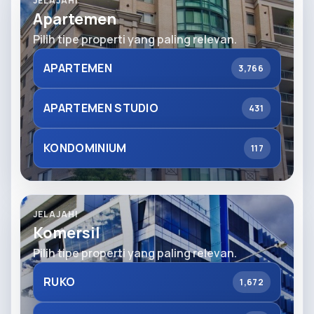
JELAJAHI
Apartemen
Pilih tipe properti yang paling relevan.
APARTEMEN
3,766
APARTEMEN STUDIO
431
KONDOMINIUM
117
JELAJAHI
Komersil
Pilih tipe properti yang paling relevan.
RUKO
1,672