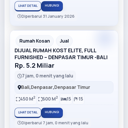
HUBUNGI
LIHAT DETAIL
Diperbarui 31 January 2026
Partner
Partner Ad
Rumah Kosan
Jual
DIJUAL RUMAH KOST ELITE, FULL
FURNISHED – DENPASAR TIMUR -BALI
Rp. 5.2 Miliar
7 jam, 0 menit yang lalu
Bali
,
Denpasar
,
Denpasar Timur
2
2
450 M
600 M
15
15
HUBUNGI
LIHAT DETAIL
Diperbarui 7 jam, 0 menit yang lalu