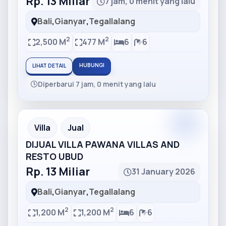
Rp. 13 Miliar
7 jam, 0 menit yang lalu
Bali
,
Gianyar
,
Tegallalang
2
2
2,500 M
477 M
6
6
HUBUNGI
LIHAT DETAIL
Diperbarui 7 jam, 0 menit yang lalu
Partner
Partner Ad
Villa
Jual
DIJUAL VILLA PAWANA VILLAS AND
RESTO UBUD
Rp. 13 Miliar
31 January 2026
Bali
,
Gianyar
,
Tegallalang
2
2
1,200 M
1,200 M
6
6