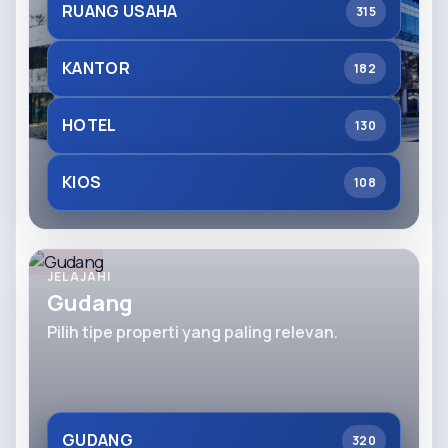
RUANG USAHA
315
KANTOR
182
HOTEL
130
KIOS
108
JELAJAHI
Gudang
Pilih tipe properti yang paling relevan.
GUDANG
320