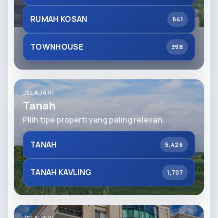
RUMAH KOSAN
641
TOWNHOUSE
398
JELAJAHI
Tanah
Pilih tipe properti yang paling relevan.
TANAH
5,426
TANAH KAVLING
1,707