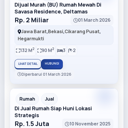
Dijual Murah (BU) Rumah Mewah Di
Savasa Residence, Deltamas
Rp. 2 Miliar
01 March 2026
Jawa Barat
,
Bekasi
,
Cikarang Pusat
,
Hegarmukti
2
2
132 M
90 M
3
2
HUBUNGI
LIHAT DETAIL
Diperbarui 01 March 2026
Partner
Partner Ad
Rumah
Jual
Di Jual Rumah Siap Huni Lokasi
Strategis
Rp. 1.5 Juta
10 November 2025