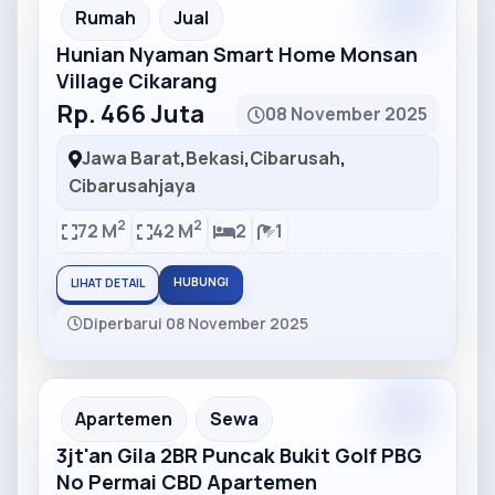
Partner
Partner Ad
Rumah
Jual
Hunian Nyaman Smart Home Monsan
Village Cikarang
Rp. 466 Juta
08 November 2025
Jawa Barat
,
Bekasi
,
Cibarusah
,
Cibarusahjaya
2
2
72 M
42 M
2
1
HUBUNGI
LIHAT DETAIL
Diperbarui 08 November 2025
Partner
Partner Ad
Apartemen
Sewa
3jt'an Gila 2BR Puncak Bukit Golf PBG
No Permai CBD Apartemen