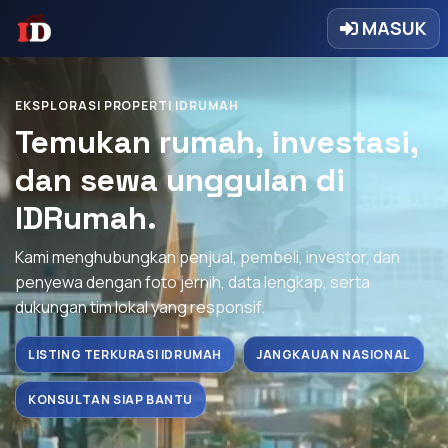
MASUK
EKSPLORASI PROPERTI IDRUMAH
Temukan rumah, investasi,
dan sewa unggulan di
IDRumah.
Kami menghubungkan penjual, pembeli, investor, dan
penyewa dengan foto jernih, data lengkap, serta
dukungan tim lokal yang responsif.
LISTING TERKURASI IDRUMAH
JANGKAUAN NASIONAL
KONSULTAN SIAP BANTU