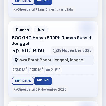
HUBUNGI
LIHAT DETAIL
Diperbarui 7 jam, 0 menit yang lalu
Partner
Partner Ad
Rumah
Jual
BOOKING Hanya 500Rb Rumah Subsidi
Jonggol
Rp. 500 Ribu
09 November 2025
Jawa Barat
,
Bogor
,
Jonggol
,
Jonggol
2
2
60 M
30 M
2
1
HUBUNGI
LIHAT DETAIL
Diperbarui 09 November 2025