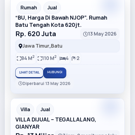
Partner
Partner Ad
Rumah
Jual
“BU, Harga Di Bawah NJOP”. Rumah
Batu Tengah Kota 620jt.
Rp. 620 Juta
13 May 2026
Jawa Timur
,
Batu
2
2
84 M
110 M
4
2
HUBUNGI
LIHAT DETAIL
Diperbarui 13 May 2026
Partner
Partner Ad
Villa
Jual
VILLA DIJUAL – TEGALLALANG,
GIANYAR