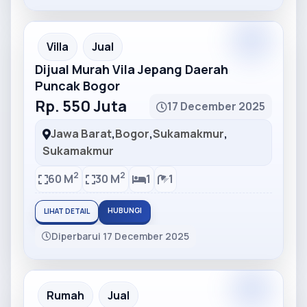
Partner
Partner Ad
Villa
Jual
Dijual Murah Vila Jepang Daerah
Puncak Bogor
Rp. 550 Juta
17 December 2025
Jawa Barat
,
Bogor
,
Sukamakmur
,
Sukamakmur
2
2
60 M
30 M
1
1
HUBUNGI
LIHAT DETAIL
Diperbarui 17 December 2025
Partner
Partner Ad
Rumah
Jual