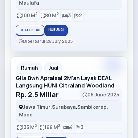
Maulafa
2
2
100 M
80 M
3
2
HUBUNGI
LIHAT DETAIL
Diperbarui 28 July 2025
Partner
Partner Ad
Rumah
Jual
Gila Bwh Apraisal 2M'an Layak DEAL
Langsung HUNI Citraland Woodland
Rp. 2.5 Miliar
06 June 2025
Jawa Timur
,
Surabaya
,
Sambikerep
,
Made
2
2
135 M
168 M
4
3