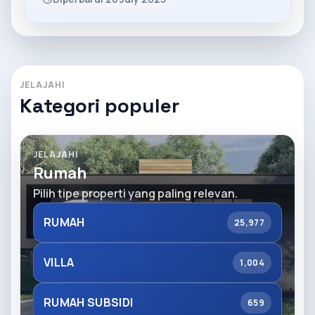
JELAJAHI
Kategori populer
JELAJAHI
Rumah
Pilih tipe properti yang paling relevan.
RUMAH
25,977
VILLA
1,004
RUMAH SUBSIDI
659