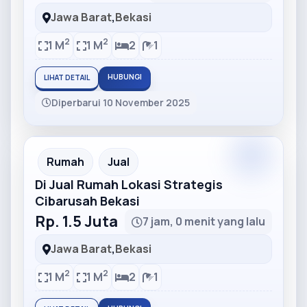
Jawa Barat
,
Bekasi
2
2
1 M
1 M
2
1
HUBUNGI
LIHAT DETAIL
Diperbarui 10 November 2025
Partner
Partner Ad
Rumah
Jual
Di Jual Rumah Lokasi Strategis
Cibarusah Bekasi
Rp. 1.5 Juta
7 jam, 0 menit yang lalu
Jawa Barat
,
Bekasi
2
2
1 M
1 M
2
1