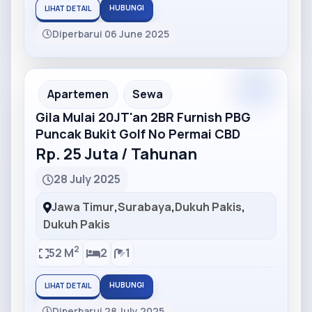
HUBUNGI
LIHAT DETAIL
Diperbarui 06 June 2025
Partner
Partner Ad
Apartemen
Sewa
Gila Mulai 20JT'an 2BR Furnish PBG
Puncak Bukit Golf No Permai CBD
Rp. 25 Juta / Tahunan
28 July 2025
Jawa Timur
,
Surabaya
,
Dukuh Pakis
,
Dukuh Pakis
2
52 M
2
1
HUBUNGI
LIHAT DETAIL
Diperbarui 28 July 2025