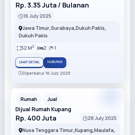
Rp. 3.35 Juta / Bulanan
16 July 2025
Jawa Timur
,
Surabaya
,
Dukuh Pakis
,
Dukuh Pakis
2
52 M
2
1
HUBUNGI
LIHAT DETAIL
Diperbarui 16 July 2025
Partner
Partner Ad
Rumah
Jual
Dijual Rumah Kupang
Rp. 400 Juta
28 July 2025
Nusa Tenggara Timur
,
Kupang
,
Maulafa
,