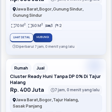
Jawa Barat
,
Bogor
,
Gunung Sindur
,
Gunung Sindur
2
2
70 M
60 M
3
2
HUBUNGI
LIHAT DETAIL
Diperbarui 7 jam, 0 menit yang lalu
Recommended
Rumah
Jual
Cluster Ready Huni Tanpa DP 0% Di Tajur
Halang
Rp. 400 Juta
7 jam, 0 menit yang lalu
Jawa Barat
,
Bogor
,
Tajur Halang
,
Sasak Panjang