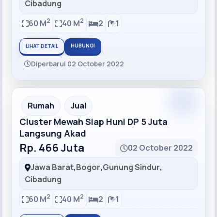
Cibadung
2
2
60 M
40 M
2
1
HUBUNGI
LIHAT DETAIL
Diperbarui 02 October 2022
Recommended
Rumah
Jual
Cluster Mewah Siap Huni DP 5 Juta
Langsung Akad
Rp. 466 Juta
02 October 2022
Jawa Barat
,
Bogor
,
Gunung Sindur
,
Cibadung
2
2
60 M
40 M
2
1