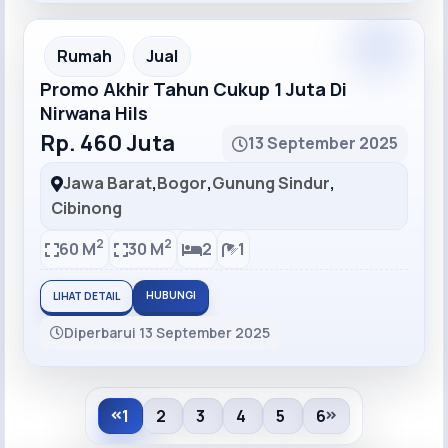
Recommended
Rumah
Jual
Promo Akhir Tahun Cukup 1 Juta Di
Nirwana Hils
Rp. 460 Juta
13 September 2025
Jawa Barat
,
Bogor
,
Gunung Sindur
,
Cibinong
2
2
60 M
30 M
2
1
HUBUNGI
LIHAT DETAIL
Diperbarui 13 September 2025
1
2
3
4
5
6