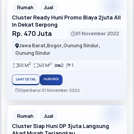
Recommended
Rumah
Jual
Cluster Ready Huni Promo Biaya 2juta All
In Dekat Serpong
Rp. 470 Juta
01 November 2022
Jawa Barat
,
Bogor
,
Gunung Sindur
,
Gunung Sindur
2
2
60 M
40 M
2
1
HUBUNGI
LIHAT DETAIL
Diperbarui 01 November 2022
Recommended
Rumah
Jual
Cluster Siap Huni DP 3juta Langsung
Akad Murah Terjangkau