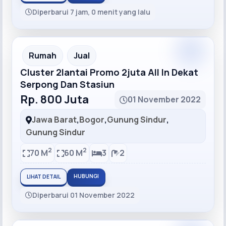
Diperbarui 7 jam, 0 menit yang lalu
Recommended
Rumah
Jual
Cluster 2lantai Promo 2juta All In Dekat
Serpong Dan Stasiun
Rp. 800 Juta
01 November 2022
Jawa Barat
,
Bogor
,
Gunung Sindur
,
Gunung Sindur
2
2
70 M
60 M
3
2
HUBUNGI
LIHAT DETAIL
Diperbarui 01 November 2022