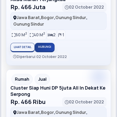
Rp. 466 Juta
02 October 2022
Jawa Barat
,
Bogor
,
Gunung Sindur
,
Gunung Sindur
2
2
60 M
40 M
2
1
HUBUNGI
LIHAT DETAIL
Diperbarui 02 October 2022
Recommended
Rumah
Jual
Cluster Siap Huni DP 5juta All In Dekat Ke
Serpong
Rp. 466 Ribu
02 October 2022
Jawa Barat
,
Bogor
,
Gunung Sindur
,