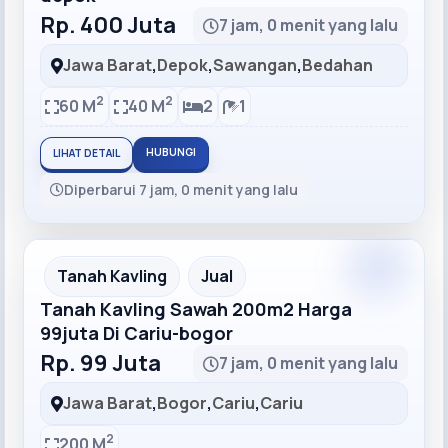
Rp. 400 Juta
7 jam, 0 menit yang lalu
Jawa Barat
,
Depok
,
Sawangan
,
Bedahan
2
2
60 M
40 M
2
1
HUBUNGI
LIHAT DETAIL
Diperbarui 7 jam, 0 menit yang lalu
Recommended
Tanah Kavling
Jual
Tanah Kavling Sawah 200m2 Harga
99juta Di Cariu-bogor
Rp. 99 Juta
7 jam, 0 menit yang lalu
Jawa Barat
,
Bogor
,
Cariu
,
Cariu
2
200 M