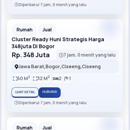
Diperbarui 7 jam, 0 menit yang lalu
Recommended
Rumah
Jual
Cluster Ready Huni Strategis Harga
348juta Di Bogor
Rp. 348 Juta
7 jam, 0 menit yang lalu
Jawa Barat
,
Bogor
,
Ciseeng
,
Ciseeng
2
2
60 M
32 M
2
1
HUBUNGI
LIHAT DETAIL
Diperbarui 7 jam, 0 menit yang lalu
Recommended
Rumah
Jual