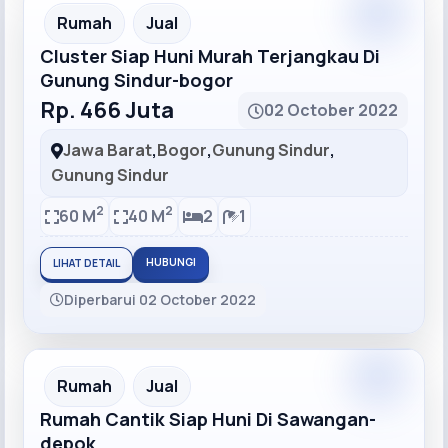
Recommended
Rumah
Jual
Cluster Siap Huni Murah Terjangkau Di
Gunung Sindur-bogor
Rp. 466 Juta
02 October 2022
Jawa Barat
,
Bogor
,
Gunung Sindur
,
Gunung Sindur
2
2
60 M
40 M
2
1
HUBUNGI
LIHAT DETAIL
Diperbarui 02 October 2022
Recommended
Rumah
Jual
Rumah Cantik Siap Huni Di Sawangan-
depok