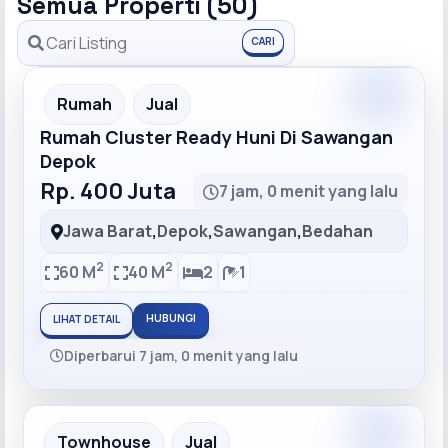
Semua Properti (50)
CARI
Recommended
Rumah
Jual
Rumah Cluster Ready Huni Di Sawangan
Depok
Rp. 400 Juta
7 jam, 0 menit yang lalu
Jawa Barat
,
Depok
,
Sawangan
,
Bedahan
2
2
60 M
40 M
2
1
HUBUNGI
LIHAT DETAIL
Diperbarui 7 jam, 0 menit yang lalu
Recommended
Townhouse
Jual