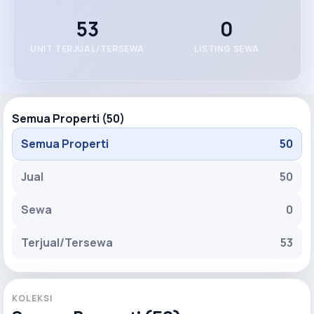
53
0
UNIT TERJUAL/TERSEWA
LISTING SEWA
Semua Properti (50)
Semua Properti
50
Jual
50
Sewa
0
Terjual/Tersewa
53
KOLEKSI