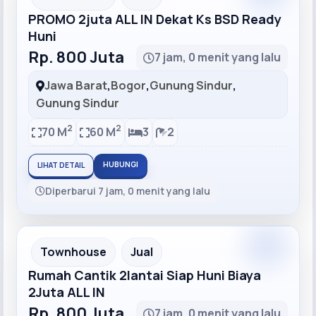
PROMO 2juta ALL IN Dekat Ks BSD Ready
Huni
Rp. 800 Juta
7 jam, 0 menit yang lalu
Jawa Barat
,
Bogor
,
Gunung Sindur
,
Gunung Sindur
2
2
70 M
60 M
3
2
HUBUNGI
LIHAT DETAIL
Diperbarui 7 jam, 0 menit yang lalu
Recommended
Townhouse
Jual
Rumah Cantik 2lantai Siap Huni Biaya
2Juta ALL IN
Rp. 800 Juta
7 jam, 0 menit yang lalu