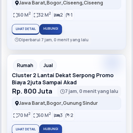
Jawa Barat
,
Bogor
,
Ciseeng
,
Ciseeng
2
2
60 M
32 M
2
1
HUBUNGI
LIHAT DETAIL
Diperbarui 7 jam, 0 menit yang lalu
Recommended
Rumah
Jual
Cluster 2 Lantai Dekat Serpong Promo
Biaya 2juta Sampai Akad
Rp. 800 Juta
7 jam, 0 menit yang lalu
Jawa Barat
,
Bogor
,
Gunung Sindur
2
2
70 M
60 M
3
2
HUBUNGI
LIHAT DETAIL