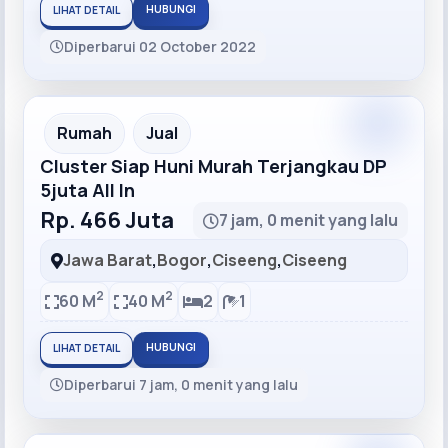
HUBUNGI
LIHAT DETAIL
Diperbarui 02 October 2022
Recommended
Rumah
Jual
Cluster Siap Huni Murah Terjangkau DP
5juta All In
Rp. 466 Juta
7 jam, 0 menit yang lalu
Jawa Barat
,
Bogor
,
Ciseeng
,
Ciseeng
2
2
60 M
40 M
2
1
HUBUNGI
LIHAT DETAIL
Diperbarui 7 jam, 0 menit yang lalu