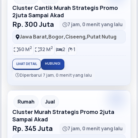
Cluster Cantik Murah Strategis Promo
2juta Sampai Akad
Rp. 300 Juta
7 jam, 0 menit yang lalu
Jawa Barat
,
Bogor
,
Ciseeng
,
Putat Nutug
2
2
60 M
32 M
2
1
HUBUNGI
LIHAT DETAIL
Diperbarui 7 jam, 0 menit yang lalu
Recommended
Rumah
Jual
Cluster Murah Strategis Promo 2juta
Sampai Akad
Rp. 345 Juta
7 jam, 0 menit yang lalu