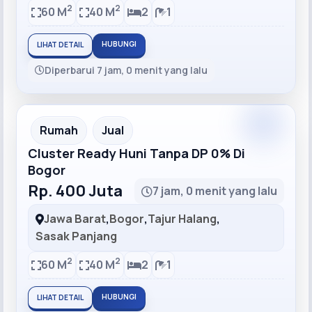
2
2
60 M
40 M
2
1
HUBUNGI
LIHAT DETAIL
Diperbarui 7 jam, 0 menit yang lalu
Recommended
Rumah
Jual
Cluster Ready Huni Tanpa DP 0% Di
Bogor
Rp. 400 Juta
7 jam, 0 menit yang lalu
Jawa Barat
,
Bogor
,
Tajur Halang
,
Sasak Panjang
2
2
60 M
40 M
2
1
HUBUNGI
LIHAT DETAIL