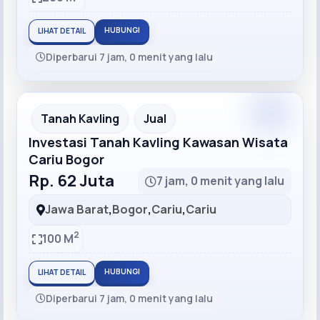
HUBUNGI
LIHAT DETAIL
Diperbarui 7 jam, 0 menit yang lalu
Recommended
Tanah Kavling
Jual
Investasi Tanah Kavling Kawasan Wisata
Cariu Bogor
Rp. 62 Juta
7 jam, 0 menit yang lalu
Jawa Barat
,
Bogor
,
Cariu
,
Cariu
2
100 M
HUBUNGI
LIHAT DETAIL
Diperbarui 7 jam, 0 menit yang lalu