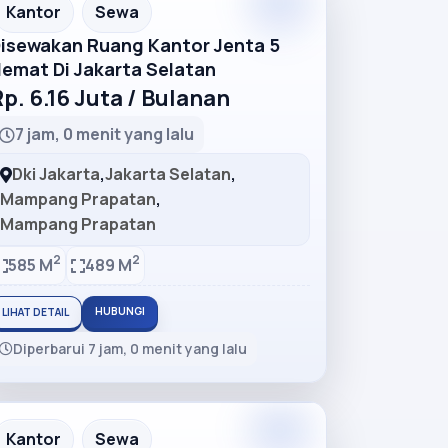
Premium
Recommended
Kantor
Sewa
isewakan Ruang Kantor Jenta 5
emat Di Jakarta Selatan
p. 6.16 Juta / Bulanan
7 jam, 0 menit yang lalu
Dki Jakarta
,
Jakarta Selatan
,
Mampang Prapatan
,
Mampang Prapatan
2
2
585 M
489 M
HUBUNGI
LIHAT DETAIL
Diperbarui 7 jam, 0 menit yang lalu
Premium
Recommended
Kantor
Sewa