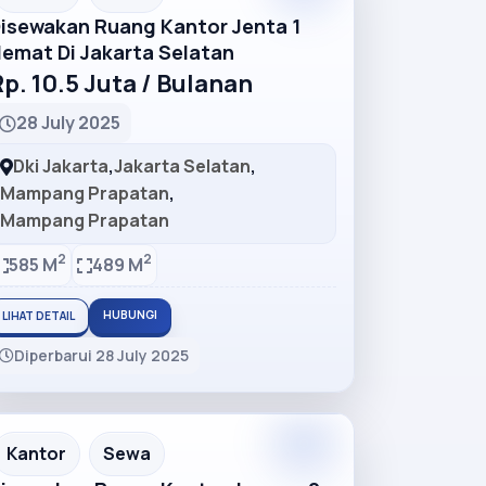
isewakan Ruang Kantor Jenta 1
emat Di Jakarta Selatan
p. 10.5 Juta / Bulanan
28 July 2025
Dki Jakarta
,
Jakarta Selatan
,
Mampang Prapatan
,
Mampang Prapatan
2
2
585 M
489 M
HUBUNGI
LIHAT DETAIL
Diperbarui 28 July 2025
Premium
Recommended
Kantor
Sewa