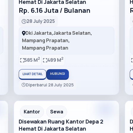
Hemat Di Jakarta Selatan
H
Rp. 6.16 Juta / Bulanan
R
28 July 2025
Dki Jakarta
,
Jakarta Selatan
,
Mampang Prapatan
,
Mampang Prapatan
2
2
585 M
489 M
HUBUNGI
LIHAT DETAIL
Diperbarui 28 July 2025
m
Premium
Recommended
Kantor
Sewa
Disewakan Ruang Kantor Depa 2
D
Hemat Di Jakarta Selatan
H