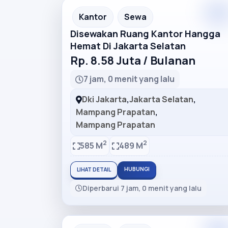
Premiu
Recommended
Kantor
Sewa
Disewakan Ruang Kantor Hangga
Hemat Di Jakarta Selatan
Rp. 8.58 Juta / Bulanan
7 jam, 0 menit yang lalu
Dki Jakarta
,
Jakarta Selatan
,
Mampang Prapatan
,
Mampang Prapatan
2
2
585 M
489 M
HUBUNGI
LIHAT DETAIL
Diperbarui 7 jam, 0 menit yang lalu