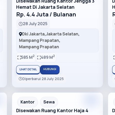
Disewakan Ruang Kantor Jengga 3
D
Hemat Di Jakarta Selatan
H
Rp. 4.4 Juta / Bulanan
R
28 July 2025
Dki Jakarta
,
Jakarta Selatan
,
Mampang Prapatan
,
Mampang Prapatan
2
2
585 M
489 M
HUBUNGI
LIHAT DETAIL
Diperbarui 28 July 2025
m
Premium
Recommended
Kantor
Sewa
Disewakan Ruang Kantor Haja 4
D