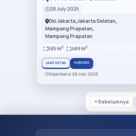
28 July 2025
Dki Jakarta
,
Jakarta Selatan
,
Mampang Prapatan
,
Mampang Prapatan
2
2
585 M
489 M
HUBUNGI
LIHAT DETAIL
Diperbarui 28 July 2025
Sebelumnya