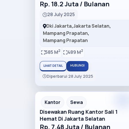
Rp. 18.2 Juta / Bulanan
28 July 2025
Dki Jakarta
,
Jakarta Selatan
,
Mampang Prapatan
,
Mampang Prapatan
2
2
585 M
489 M
HUBUNGI
LIHAT DETAIL
Diperbarui 28 July 2025
Premiu
Recommended
Kantor
Sewa
Disewakan Ruang Kantor Sali 1
Hemat Di Jakarta Selatan
Rp. 7.48 Juta / Bulanan