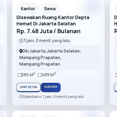
m
Premium
Recommended
Kantor
Sewa
Disewakan Ruang Kantor Depta
D
Hemat Di Jakarta Selatan
H
Rp. 7.48 Juta / Bulanan
R
7 jam, 0 menit yang lalu
Dki Jakarta
,
Jakarta Selatan
,
Mampang Prapatan
,
Mampang Prapatan
2
2
585 M
489 M
HUBUNGI
LIHAT DETAIL
Diperbarui 7 jam, 0 menit yang lalu