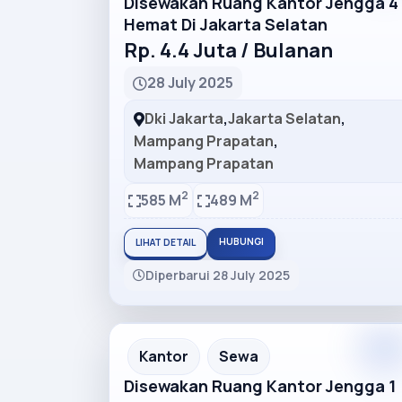
Disewakan Ruang Kantor Jengga 4
Hemat Di Jakarta Selatan
Rp. 4.4 Juta / Bulanan
28 July 2025
Dki Jakarta
,
Jakarta Selatan
,
Mampang Prapatan
,
Mampang Prapatan
2
2
585 M
489 M
HUBUNGI
LIHAT DETAIL
Diperbarui 28 July 2025
Premiu
Recommended
Kantor
Sewa
Disewakan Ruang Kantor Jengga 1