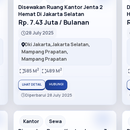
Disewakan Ruang Kantor Jenta 2
D
Hemat Di Jakarta Selatan
H
Rp. 7.43 Juta / Bulanan
R
28 July 2025
Dki Jakarta
,
Jakarta Selatan
,
Mampang Prapatan
,
Mampang Prapatan
2
2
585 M
489 M
HUBUNGI
LIHAT DETAIL
Diperbarui 28 July 2025
m
Premium
Recommended
Kantor
Sewa