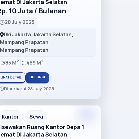
emat Di Jakarta Selatan
p. 10 Juta / Bulanan
28 July 2025
Dki Jakarta
,
Jakarta Selatan
,
Mampang Prapatan
,
Mampang Prapatan
2
2
585 M
489 M
HUBUNGI
LIHAT DETAIL
Diperbarui 28 July 2025
Premium
Recommended
Kantor
Sewa
isewakan Ruang Kantor Depa 1
emat Di Jakarta Selatan