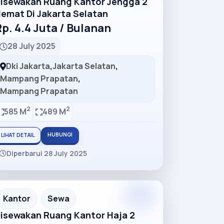
isewakan Ruang Kantor Jengga 2
emat Di Jakarta Selatan
p. 4.4 Juta / Bulanan
28 July 2025
Dki Jakarta
,
Jakarta Selatan
,
Mampang Prapatan
,
Mampang Prapatan
2
2
585 M
489 M
HUBUNGI
LIHAT DETAIL
Diperbarui 28 July 2025
Premium
Recommended
Kantor
Sewa
isewakan Ruang Kantor Haja 2