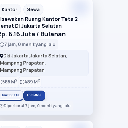
Premium
Recommended
Kantor
Sewa
isewakan Ruang Kantor Teta 2
emat Di Jakarta Selatan
p. 6.16 Juta / Bulanan
7 jam, 0 menit yang lalu
Dki Jakarta
,
Jakarta Selatan
,
Mampang Prapatan
,
Mampang Prapatan
2
2
585 M
489 M
HUBUNGI
LIHAT DETAIL
Diperbarui 7 jam, 0 menit yang lalu