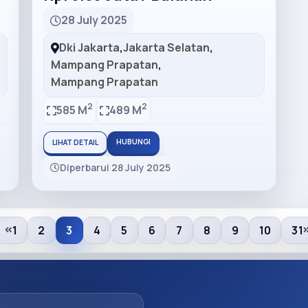
28 July 2025
Dki Jakarta
,
Jakarta Selatan
,
Mampang Prapatan
,
Mampang Prapatan
2
2
585 M
489 M
HUBUNGI
LIHAT DETAIL
Diperbarui 28 July 2025
1
2
3
4
5
6
7
8
9
10
31