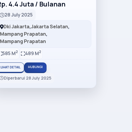
p. 4.4 Juta / Bulanan
28 July 2025
Dki Jakarta
,
Jakarta Selatan
,
Mampang Prapatan
,
Mampang Prapatan
2
2
585 M
489 M
HUBUNGI
LIHAT DETAIL
Diperbarui 28 July 2025