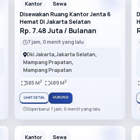
m
Premium
Recommended
Kantor
Sewa
Disewakan Ruang Kantor Jenta 6
D
Hemat Di Jakarta Selatan
H
Rp. 7.48 Juta / Bulanan
R
7 jam, 0 menit yang lalu
Dki Jakarta
,
Jakarta Selatan
,
Mampang Prapatan
,
Mampang Prapatan
2
2
585 M
489 M
HUBUNGI
LIHAT DETAIL
Diperbarui 7 jam, 0 menit yang lalu
m
Premium
Recommended
Kantor
Sewa