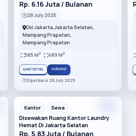
Rp. 6.16 Juta / Bulanan
R
28 July 2025
Dki Jakarta
,
Jakarta Selatan
,
Mampang Prapatan
,
Mampang Prapatan
2
2
585 M
489 M
HUBUNGI
LIHAT DETAIL
Diperbarui 28 July 2025
m
Premium
Recommended
Kantor
Sewa
Disewakan Ruang Kantor Laundry
Hemat Di Jakarta Selatan
Rp. 5.83 Juta / Bulanan