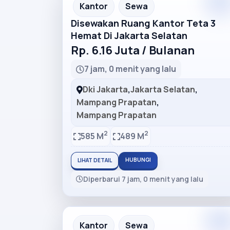
Premiu
Recommended
Kantor
Sewa
Disewakan Ruang Kantor Teta 3
Hemat Di Jakarta Selatan
Rp. 6.16 Juta / Bulanan
7 jam, 0 menit yang lalu
Dki Jakarta
,
Jakarta Selatan
,
Mampang Prapatan
,
Mampang Prapatan
2
2
585 M
489 M
HUBUNGI
LIHAT DETAIL
Diperbarui 7 jam, 0 menit yang lalu
Premiu
Recommended
Kantor
Sewa