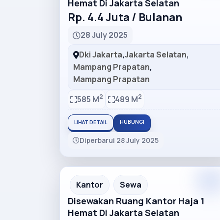
Hemat Di Jakarta Selatan
Rp. 4.4 Juta / Bulanan
28 July 2025
Dki Jakarta
,
Jakarta Selatan
,
Mampang Prapatan
,
Mampang Prapatan
2
2
585 M
489 M
HUBUNGI
LIHAT DETAIL
Diperbarui 28 July 2025
Premiu
Recommended
Kantor
Sewa
Disewakan Ruang Kantor Haja 1
Hemat Di Jakarta Selatan