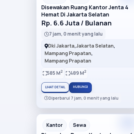
Disewakan Ruang Kantor Jenta 4
Hemat Di Jakarta Selatan
Rp. 6.6 Juta / Bulanan
7 jam, 0 menit yang lalu
Dki Jakarta
,
Jakarta Selatan
,
Mampang Prapatan
,
Mampang Prapatan
2
2
585 M
489 M
HUBUNGI
LIHAT DETAIL
Diperbarui 7 jam, 0 menit yang lalu
Premiu
Recommended
Kantor
Sewa