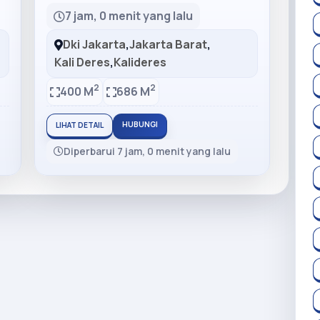
7 jam, 0 menit yang lalu
Dki Jakarta
,
Jakarta Barat
,
Kali Deres
,
Kalideres
2
2
400 M
686 M
HUBUNGI
LIHAT DETAIL
Diperbarui 7 jam, 0 menit yang lalu