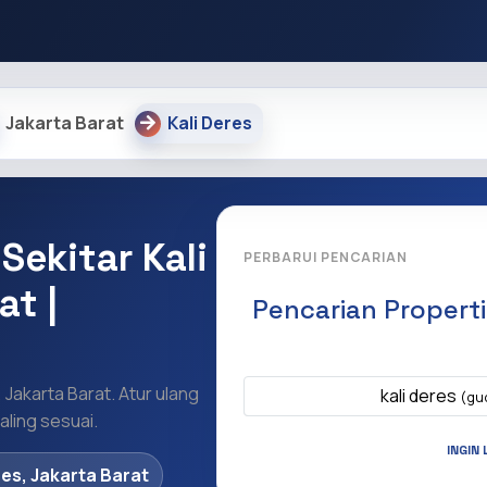
Jakarta Barat
Kali Deres
Sekitar Kali
PERBARUI PENCARIAN
at |
Pencarian Propert
Apa yang ingi
 Jakarta Barat. Atur ulang
kali deres
(gu
ling sesuai.
INGIN 
res, Jakarta Barat