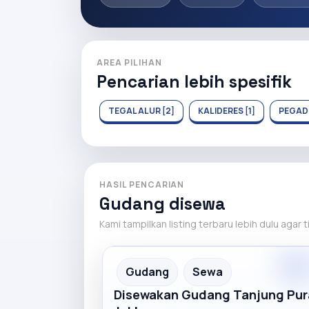
AREA PILIHAN
Pencarian lebih spesifik
TEGAL ALUR [2]
KALIDERES [1]
PEGAD
HASIL PENCARIAN
Gudang disewa
Kami tampilkan listing terbaru lebih dulu agar 
Premiu
Recommended
Gudang
Sewa
Disewakan Gudang Tanjung Pur