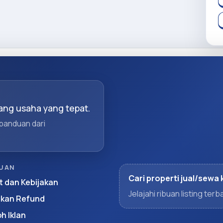
ng usaha yang tepat.
 panduan dari
UAN
Cari properti jual/sewa 
t dan Kebijakan
Jelajahi ribuan listing te
akan Refund
h Iklan