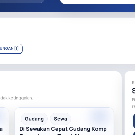
UNGAN [1]
R
tidak ketinggalan.
F
r
m
Premium
Recommended
Gudang
Sewa
a
Di Sewakan Cepat Gudang Komp