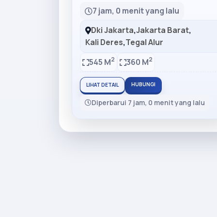
7 jam, 0 menit yang lalu
Dki Jakarta
,
Jakarta Barat
,
Kali Deres
,
Tegal Alur
2
2
545 M
360 M
HUBUNGI
LIHAT DETAIL
Diperbarui 7 jam, 0 menit yang lalu