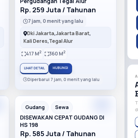
Pergudangan Tegal Alur
Rp. 259 Juta / Tahunan
7 jam, 0 menit yang lalu
Dki Jakarta
,
Jakarta Barat
,
Kali Deres
,
Tegal Alur
2
2
417 M
360 M
HUBUNGI
LIHAT DETAIL
A
Diperbarui 7 jam, 0 menit yang lalu
T
m
Premium
Recommended
Gudang
Sewa
d
DISEWAKAN CEPAT GUDANG DI
HS 198
Rp. 585 Juta / Tahunan