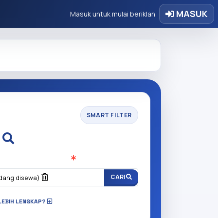
MASUK
Masuk untuk mulai beriklan
SMART FILTER
i
n anda cari?
(Wajib Isi
)
CARI
dang disewa)
LEBIH LENGKAP?