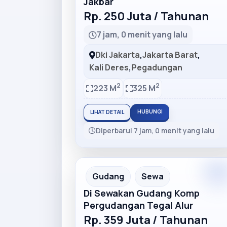
Jakbar
Rp. 250 Juta / Tahunan
7 jam, 0 menit yang lalu
Dki Jakarta
,
Jakarta Barat
,
Kali Deres
,
Pegadungan
2
2
223 M
325 M
HUBUNGI
LIHAT DETAIL
Diperbarui 7 jam, 0 menit yang lalu
Premiu
Recommended
Gudang
Sewa
Di Sewakan Gudang Komp
Pergudangan Tegal Alur
Rp. 359 Juta / Tahunan