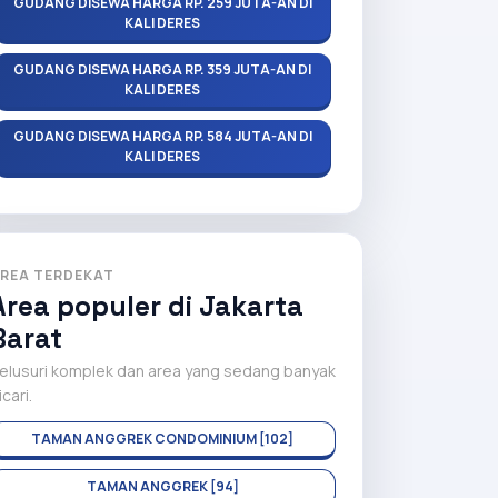
GUDANG DISEWA HARGA RP. 259 JUTA-AN DI
KALI DERES
GUDANG DISEWA HARGA RP. 359 JUTA-AN DI
KALI DERES
GUDANG DISEWA HARGA RP. 584 JUTA-AN DI
KALI DERES
REA TERDEKAT
Area populer di Jakarta
Barat
elusuri komplek dan area yang sedang banyak
icari.
TAMAN ANGGREK CONDOMINIUM [102]
TAMAN ANGGREK [94]