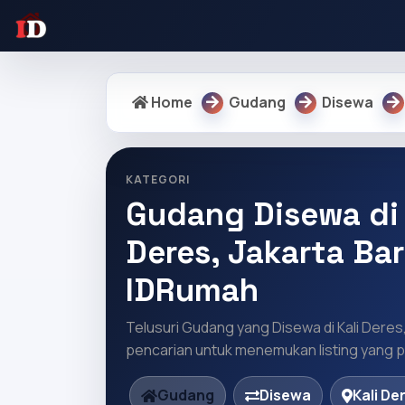
Home
Gudang
Disewa
KATEGORI
Gudang Disewa di 
Deres, Jakarta Bar
IDRumah
Telusuri Gudang yang Disewa di Kali Deres,
pencarian untuk menemukan listing yang pa
Gudang
Disewa
Kali De