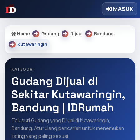
MASUK
Home
Gudang
Dijual
Bandung
Kutawaringin
KATEGORI
Gudang Dijual di
Sekitar Kutawaringin,
Bandung | IDRumah
Telusuri Gudang yang Dijual di Kutawaringin,
Bandung. Atur ulang pencarian untuk menemukan
listing yang paling sesuai.