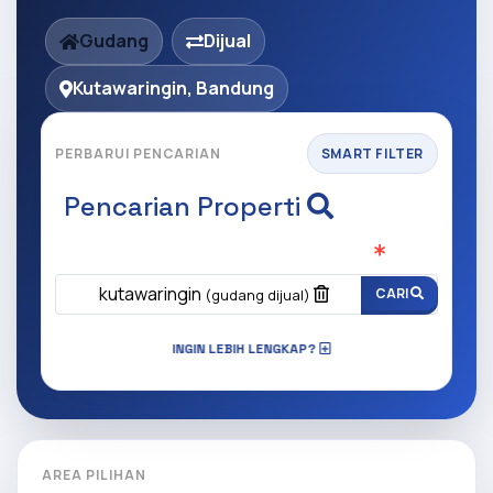
Gudang
Dijual
Kutawaringin, Bandung
PERBARUI PENCARIAN
SMART FILTER
Pencarian Properti
Apa yang ingin anda cari?
(Wajib Isi
)
kutawaringin
CARI
(gudang dijual)
INGIN LEBIH LENGKAP?
AREA PILIHAN