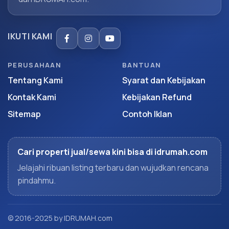
IKUTI KAMI
PERUSAHAAN
BANTUAN
Tentang Kami
Syarat dan Kebijakan
Kontak Kami
Kebijakan Refund
Sitemap
Contoh Iklan
Cari properti jual/sewa kini bisa di idrumah.com
Jelajahi ribuan listing terbaru dan wujudkan rencana
pindahmu.
© 2016-2025 by IDRUMAH.com