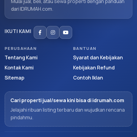
Mulai jual, beli, atau sewa properti dengan panduan
dari IDRUMAH.com.
IKUTI KAMI
PERUSAHAAN
BANTUAN
Tentang Kami
Syarat dan Kebijakan
Kontak Kami
Kebijakan Refund
Sitemap
Contoh Iklan
Cari properti jual/sewa kini bisa di idrumah.com
Jelajahi ribuan listing terbaru dan wujudkan rencana
pindahmu.