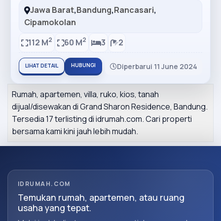
Jawa Barat
,
Bandung
,
Rancasari
,
Cipamokolan
2
2
112 M
60 M
3
2
HUBUNGI
Diperbarui 11 June 2024
LIHAT DETAIL
Rumah, apartemen, villa, ruko, kios, tanah
dijual/disewakan di Grand Sharon Residence, Bandung.
Tersedia 17 terlisting di idrumah.com. Cari properti
bersama kami kini jauh lebih mudah.
IDRUMAH.COM
Temukan rumah, apartemen, atau ruang
usaha yang tepat.