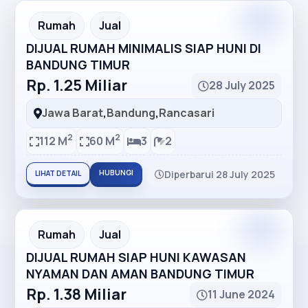
Premium
Recommended
Rumah
Jual
DIJUAL RUMAH MINIMALIS SIAP HUNI DI
BANDUNG TIMUR
Rp. 1.25 Miliar
28 July 2025
Jawa Barat
,
Bandung
,
Rancasari
2
2
112 M
60 M
3
2
HUBUNGI
Diperbarui 28 July 2025
LIHAT DETAIL
Premium
Recommended
Rumah
Jual
DIJUAL RUMAH SIAP HUNI KAWASAN
NYAMAN DAN AMAN BANDUNG TIMUR
Rp. 1.38 Miliar
11 June 2024