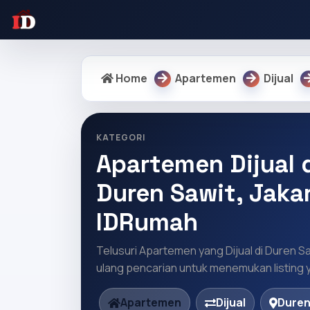
Home
Apartemen
Dijual
KATEGORI
Apartemen Dijual d
Duren Sawit, Jakar
IDRumah
Telusuri Apartemen yang Dijual di Duren Sa
ulang pencarian untuk menemukan listing y
Apartemen
Dijual
Duren