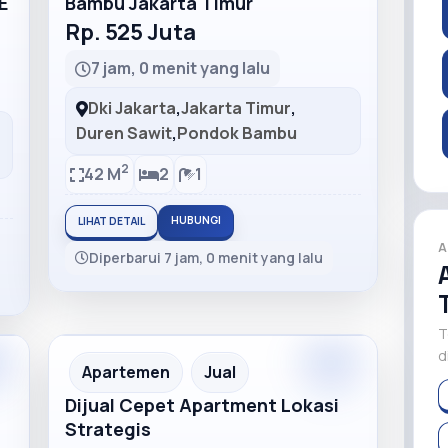
E
Bambu Jakarta Timur
Rp. 525 Juta
7 jam, 0 menit yang lalu
Dki Jakarta
,
Jakarta Timur
,
Duren Sawit
,
Pondok Bambu
2
42 M
2
1
HUBUNGI
LIHAT DETAIL
A
Diperbarui 7 jam, 0 menit yang lalu
T
d
m
Apartemen
Jual
Dijual Cepet Apartment Lokasi
Strategis