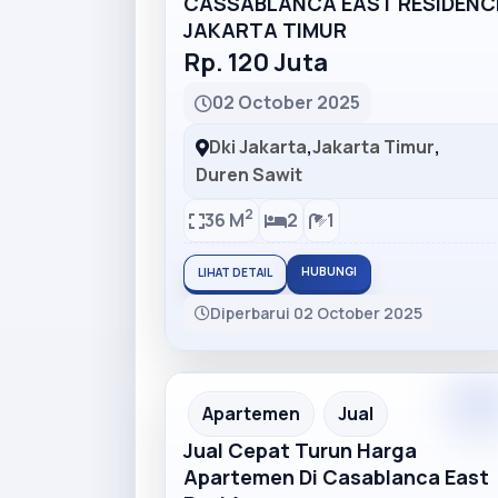
CASSABLANCA EAST RESIDENC
JAKARTA TIMUR
Rp. 120 Juta
02 October 2025
Dki Jakarta
,
Jakarta Timur
,
Duren Sawit
2
36 M
2
1
HUBUNGI
LIHAT DETAIL
Diperbarui 02 October 2025
Premiu
Recommended
Apartemen
Jual
Jual Cepat Turun Harga
Apartemen Di Casablanca East