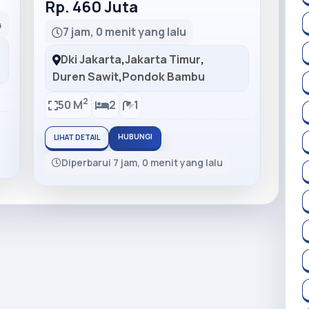
Rp. 460 Juta
4
7 jam, 0 menit yang lalu
Dki Jakarta
,
Jakarta Timur
,
Duren Sawit
,
Pondok Bambu
2
50 M
2
1
HUBUNGI
LIHAT DETAIL
Diperbarui 7 jam, 0 menit yang lalu