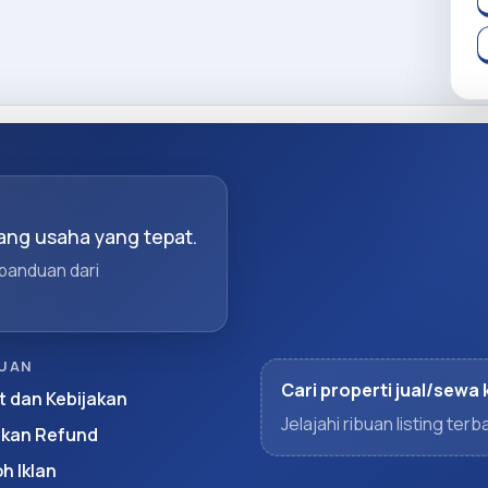
ng usaha yang tepat.
 panduan dari
UAN
Cari properti jual/sewa 
t dan Kebijakan
Jelajahi ribuan listing te
akan Refund
h Iklan