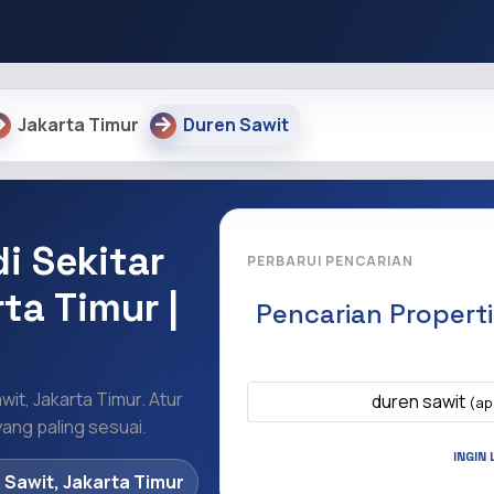
Jakarta Timur
Duren Sawit
i Sekitar
PERBARUI PENCARIAN
ta Timur |
Pencarian Propert
Apa yang ingi
wit, Jakarta Timur. Atur
duren sawit
(ap
ang paling sesuai.
INGIN 
 Sawit, Jakarta Timur