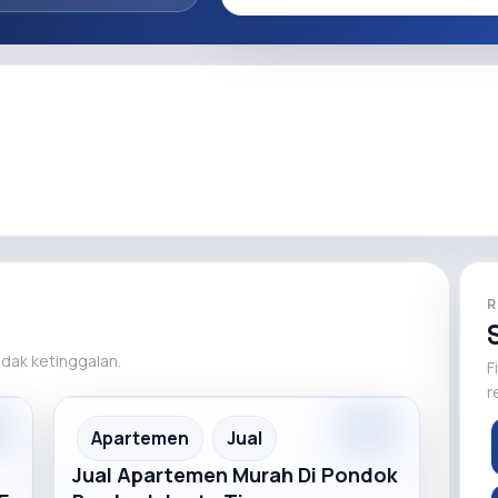
R
tidak ketinggalan.
F
r
m
Premium
Recommended
Apartemen
Jual
Jual Apartemen Murah Di Pondok