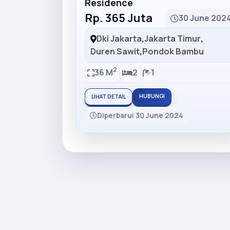
Residence
Rp. 365 Juta
30 June 202
Dki Jakarta
,
Jakarta Timur
,
Duren Sawit
,
Pondok Bambu
2
36 M
2
1
HUBUNGI
LIHAT DETAIL
Diperbarui 30 June 2024