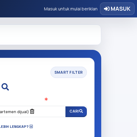
MASUK
Masuk untuk mulai beriklan
SMART FILTER
i
n anda cari?
(Wajib Isi
)
CARI
artemen dijual)
LEBIH LENGKAP?