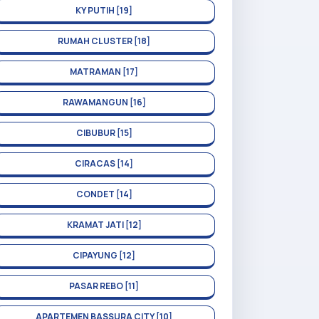
KY PUTIH [19]
RUMAH CLUSTER [18]
MATRAMAN [17]
RAWAMANGUN [16]
CIBUBUR [15]
CIRACAS [14]
CONDET [14]
KRAMAT JATI [12]
CIPAYUNG [12]
PASAR REBO [11]
APARTEMEN BASSURA CITY [10]