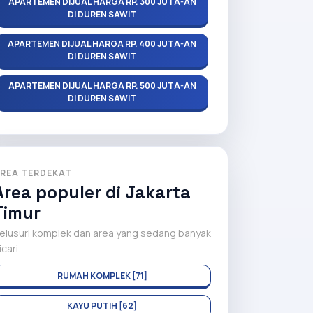
APARTEMEN DIJUAL HARGA RP. 300 JUTA-AN
DI DUREN SAWIT
APARTEMEN DIJUAL HARGA RP. 400 JUTA-AN
DI DUREN SAWIT
APARTEMEN DIJUAL HARGA RP. 500 JUTA-AN
DI DUREN SAWIT
REA TERDEKAT
Area populer di Jakarta
Timur
elusuri komplek dan area yang sedang banyak
icari.
RUMAH KOMPLEK [71]
KAYU PUTIH [62]