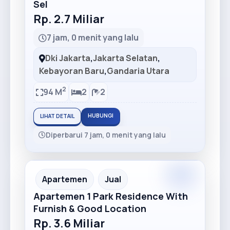
Sel
Rp. 2.7 Miliar
7 jam, 0 menit yang lalu
Dki Jakarta
,
Jakarta Selatan
,
Kebayoran Baru
,
Gandaria Utara
2
94 M
2
2
HUBUNGI
LIHAT DETAIL
Diperbarui 7 jam, 0 menit yang lalu
Apartemen
Jual
Apartemen 1 Park Residence With
Furnish & Good Location
Rp. 3.6 Miliar