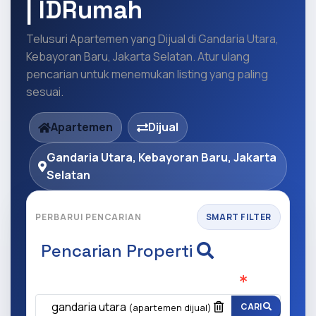
| IDRumah
Telusuri Apartemen yang Dijual di Gandaria Utara,
Kebayoran Baru, Jakarta Selatan. Atur ulang
pencarian untuk menemukan listing yang paling
sesuai.
Apartemen
Dijual
Gandaria Utara, Kebayoran Baru, Jakarta
Selatan
PERBARUI PENCARIAN
SMART FILTER
Pencarian Properti
Apa yang ingin anda cari?
(Wajib Isi
)
gandaria utara
CARI
(apartemen dijual)