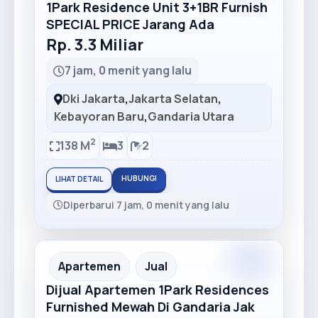
1Park Residence Unit 3+1BR Furnish
SPECIAL PRICE Jarang Ada
Rp. 3.3 Miliar
7 jam, 0 menit yang lalu
Dki Jakarta
,
Jakarta Selatan
,
Kebayoran Baru
,
Gandaria Utara
2
138 M
3
2
HUBUNGI
LIHAT DETAIL
Diperbarui 7 jam, 0 menit yang lalu
Premium
Recommended
Apartemen
Jual
Dijual Apartemen 1Park Residences
Furnished Mewah Di Gandaria Jak