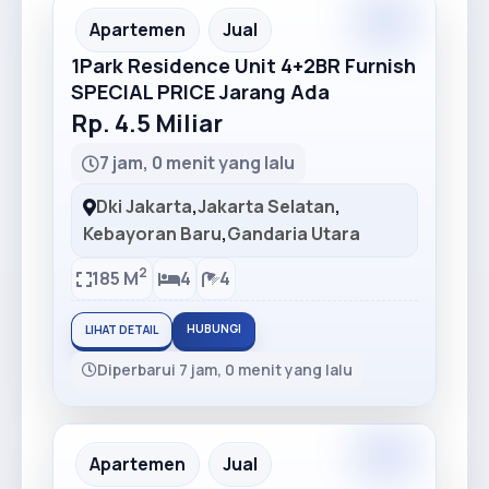
Premium
Recommended
Apartemen
Jual
1Park Residence Unit 4+2BR Furnish
SPECIAL PRICE Jarang Ada
Rp. 4.5 Miliar
7 jam, 0 menit yang lalu
Dki Jakarta
,
Jakarta Selatan
,
Kebayoran Baru
,
Gandaria Utara
2
185 M
4
4
HUBUNGI
LIHAT DETAIL
Diperbarui 7 jam, 0 menit yang lalu
Premium
Recommended
Apartemen
Jual