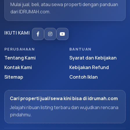
Mulai jual, beli, atau sewa properti dengan panduan
dari IDRUMAH.com.
IKUTI KAMI
PERUSAHAAN
BANTUAN
Tentang Kami
Syarat dan Kebijakan
Kontak Kami
Kebijakan Refund
Sitemap
Contoh Iklan
Cari properti jual/sewa kini bisa di idrumah.com
Jelajahi ribuan listing terbaru dan wujudkan rencana
pindahmu.