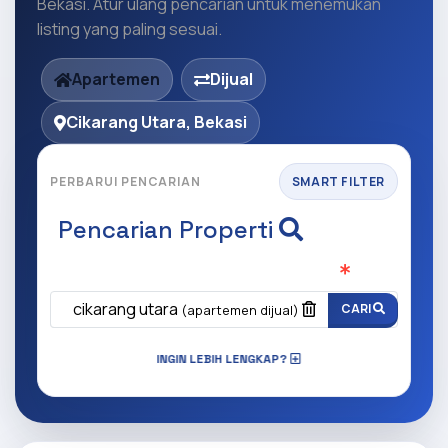
Bekasi. Atur ulang pencarian untuk menemukan
listing yang paling sesuai.
Apartemen
Dijual
Cikarang Utara, Bekasi
PERBARUI PENCARIAN
SMART FILTER
Pencarian Properti
Apa yang ingin anda cari?
(Wajib Isi
)
cikarang utara
CARI
(apartemen dijual)
INGIN LEBIH LENGKAP?