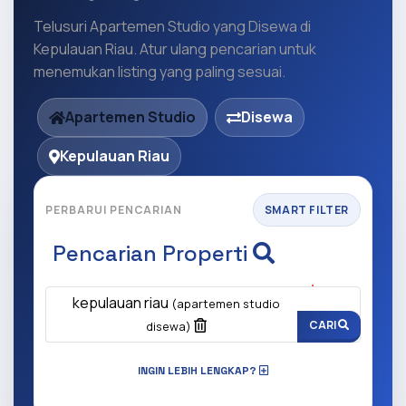
Telusuri Apartemen Studio yang Disewa di
Kepulauan Riau. Atur ulang pencarian untuk
menemukan listing yang paling sesuai.
Apartemen Studio
Disewa
Kepulauan Riau
PERBARUI PENCARIAN
SMART FILTER
Pencarian Properti
Apa yang ingin anda cari?
(Wajib Isi
)
kepulauan riau
(apartemen studio
CARI
disewa)
INGIN LEBIH LENGKAP?