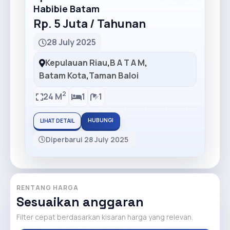
Habibie Batam
Rp. 5 Juta / Tahunan
28 July 2025
Kepulauan Riau
,
B A T A M
,
Batam Kota
,
Taman Baloi
2
24 M
1
1
HUBUNGI
LIHAT DETAIL
Diperbarui 28 July 2025
RENTANG HARGA
Sesuaikan anggaran
Filter cepat berdasarkan kisaran harga yang relevan.