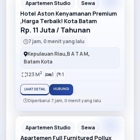
Premium
Recommended
Apartemen Studio
Sewa
Hotel Aston Kenyamanan Premium
,Harga Terbaik! Kota Batam
Rp. 11 Juta / Tahunan
7 jam, 0 menit yang lalu
Kepulauan Riau
,
B A T A M
,
Batam Kota
2
123 M
1
1
HUBUNGI
LIHAT DETAIL
Diperbarui 7 jam, 0 menit yang lalu
Premium
Recommended
Apartemen Studio
Sewa
Apartemen Full Furnitured Pollux