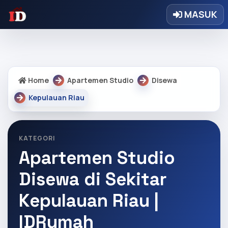
Warning: Undefined array key "regency" in
MASUK
/home/idrumah/public_html/core/core.php on line 9328
Home
Apartemen Studio
Disewa
Kepulauan Riau
KATEGORI
Apartemen Studio
Disewa di Sekitar
Kepulauan Riau |
IDRumah