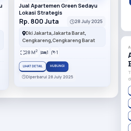
u
Jual Apartemen Green Sedayu
Lokasi Strategis
Rp. 800 Juta
28 July 2025
Dki Jakarta
,
Jakarta Barat
,
Cengkareng
,
Cengkareng Barat
A
2
28 M
1
1
HUBUNGI
LIHAT DETAIL
T
Diperbarui 28 July 2025
d