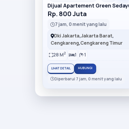
Dijual Apartement Green Seday
Rp. 800 Juta
7 jam, 0 menit yang lalu
Dki Jakarta
,
Jakarta Barat
,
Cengkareng
,
Cengkareng Timur
2
28 M
1
1
HUBUNGI
LIHAT DETAIL
Diperbarui 7 jam, 0 menit yang lalu