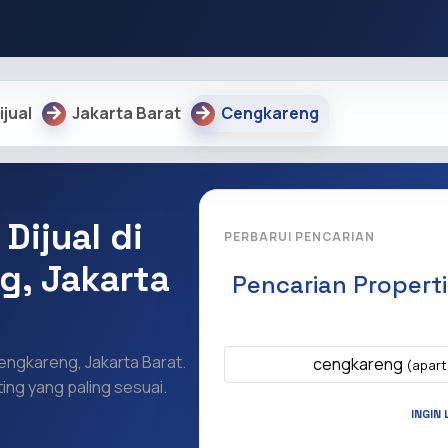
ijual
Jakarta Barat
Cengkareng
Dijual di
PERBARUI PENCARIAN
g, Jakarta
Pencarian Propert
Apa yang ingi
Cengkareng, Jakarta Barat.
cengkareng
(apart
ing yang paling sesuai.
INGIN 