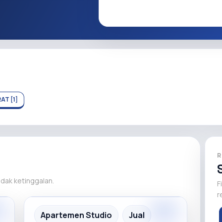
T [1]
R
tidak ketinggalan.
F
r
m
Apartemen Studio
Jual