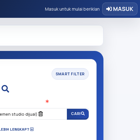
MASUK
Masuk untuk mulai beriklan
SMART FILTER
i
n anda cari?
(Wajib Isi
)
CARI
emen studio dijual)
LEBIH LENGKAP?