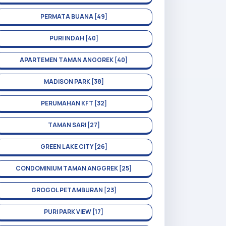
PERMATA BUANA [49]
PURI INDAH [40]
APARTEMEN TAMAN ANGGREK [40]
MADISON PARK [38]
PERUMAHAN KFT [32]
TAMAN SARI [27]
GREEN LAKE CITY [26]
CONDOMINIUM TAMAN ANGGREK [25]
GROGOL PETAMBURAN [23]
PURI PARK VIEW [17]