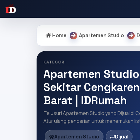
Home
Apartemen Studio
D
KATEGORI
Apartemen Studio 
Sekitar Cengkaren
Barat | IDRumah
Telusuri Apartemen Studio yang Dijual di 
Atur ulang pencarian untuk menemukan list
Apartemen Studio
Dijual