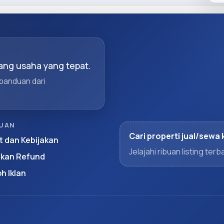
ng usaha yang tepat.
 panduan dari
UAN
Cari properti jual/sewa 
t dan Kebijakan
Jelajahi ribuan listing te
akan Refund
h Iklan